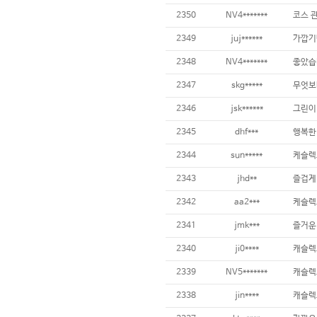
2350
NV4*******
코스 
2349
juj******
가깝기
2348
NV4*******
좋았습
2347
skg*****
무엇보
2346
jsk******
그린이
2345
dhf***
행복한
2344
sun*****
케슬렉
2343
jhd**
즐겁게
2342
aa2***
케슬렉
2341
jmk***
즐거운
2340
ji0****
캐슬렉
2339
NV5*******
캐슬렉
2338
jin****
캐슬렉