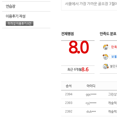
서울에서 가장 가까운 골프장 3월이
연습장
이용후기 작성
미작성 이용후기 0건
전체평점
만족도 분
8.0
8.6
최근 6개월
순서
아이디
2394
ggc****
그린상
2393
cyj*****
캐슬렉
2392
dub***
캐슬렉