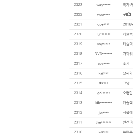
2323
way*****
특가 
2322
woo****
굿
2321
ope****
2018
2320
luc******
캐슬렉
2319
yoy*****
캐슬렉
2318
NV3*******
가까워
2317
eve****
후기
2316
kan***
2315
tbr***
그냥
2314
gol*****
오랜만
2313
kib********
캐슬렉
2312
joi****
2311
the*******
완전 
2310
kan***
눈때문에