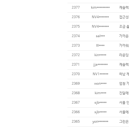
2377
kim*********
캐슬렉
2376
NV4*******
접근성
2375
NV4*******
2374
sal***
가까운
2373
lll****
가까워
2372
kin*****
라운딩
2371
jja*******
캐슬렉
2370
NV1******
하남 
2369
won****
엄청 
2368
kim****
진달래
2367
sjb*****
서울 
2366
sjb*****
서울에
2365
yon*******