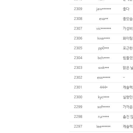
2309
jaw******
좋다
2308
exa**
좋았습
2307
vic*******
가성비
2306
kwa****
화이팅
2305
pp0***
포근한
2304
bch****
힘들었
2303
swk***
맑은 
2302
ess*****
-
2301
444*
캐슬렉
2300
kyc****
실향민
2299
sof*****
가까운
2298
rur****
춥진 
2297
lee******
캐슬렉