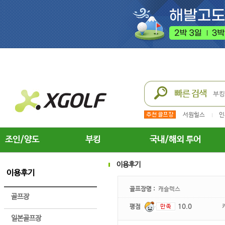
서원힐스
인
조인/양도
부킹
국내/해외 투어
이용후기
이용후기
골프장명 :
캐슬렉스
골프장
평점
10.0
일본골프장