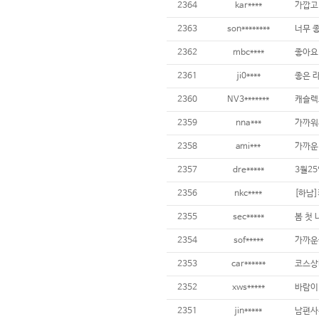
2364
kar****
가깝고
2363
son********
너무 
2362
mbc****
좋아요
2361
ji0****
좋은 
2360
NV3*******
캐슬렉
2359
nna***
가까워
2358
ami***
가까운
2357
dre*****
3월2
2356
nkc****
[하남
2355
sec*****
봄 첫
2354
sof*****
가까운
2353
car******
코스상태
2352
xws*****
바람이
2351
jin*****
남편사