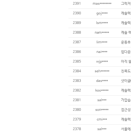
2391
mas********
그럭저
2390
goj****
캐슬렉
2389
lsm****
캐슬렉
2388
nam*****
캐슬 
2387
lim****
운동후
2386
nai****
업다운
2385
wjp****
2384
seh******
친목도
2383
das****
샷이글
2382
koo*****
캐슬렉
2381
sal***
가깝습
2380
son*****
접근성
2379
cmi***
2378
sal***
서울에