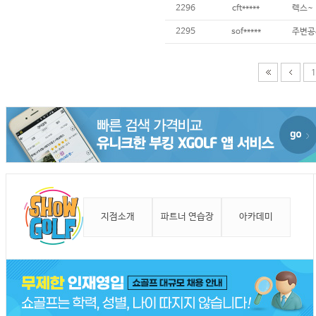
2296
cft*****
렉스~
2295
sof*****
주변공사
1
지점소개
파트너 연습장
아카데미