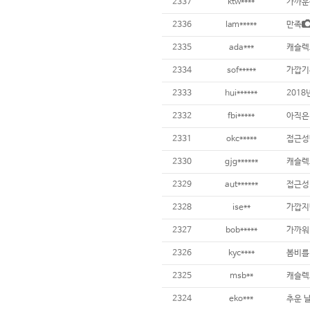
2337
ktw****
가까운
2336
lam*****
만족
2335
ada***
캐슬렉
2334
sof*****
가깝기는
2333
hui******
201
2332
fbi*****
아직은
2331
okc*****
접근성
2330
gjg******
캐슬렉
2329
aut******
접근성
2328
ise**
2327
bob*****
가까워
2326
kyc****
봄비를 
2325
msb**
캐슬렉스
2324
eko***
추운 