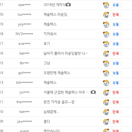
21
ope****
2018년 개막식
20
luc******
캐슬렉스 라운딩
19
yoy*****
캐슬렉스
18
NV3*******
가까워서
17
eve****
후기
16
kan***
날씨가 풀려서 라운딩할맛 나네요
15
tbr***
그냥
14
gol*****
오랜만에 캐슬렉스
13
kib********
캐슬렉스
12
joi****
서울에 근접한 케슬렉스 아주 좋아요^-^
11
the*******
완전 가까운 골프ㅡ장
10
kan***
눈때문에...
09
jaw******
좋다
08
exa**
좋았습니다.