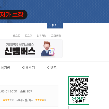
닫기
홈으로
로그인
회원가입
고객센터
본회원권
이용후기
이벤트
.03.01 20:31
조회
857
도
부대시설/식사