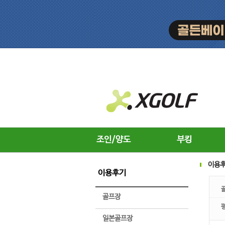
조인/양도
부킹
이용
이용후기
골프장
일본골프장