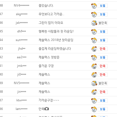
48
NV4*******
좋았습니다.
47
skg*****
무엇보다고 가까운..
46
jsk******
그린이 많이 아파요
45
dhf***
행복한 사람들과 첫 라운딩!
44
sun*****
케슬렉스 2018년 찻라운딩
43
jhd**
즐겁게 라운딩하였습니다
42
aa2***
케슬렉스 첫방문
41
jmk***
즐거운 구장
40
ji0****
캐슬렉스
39
NV5*******
캐슬렉스
38
jin****
캐슬렉스
37
ktw****
가까운구장~~~
36
lam*****
만족