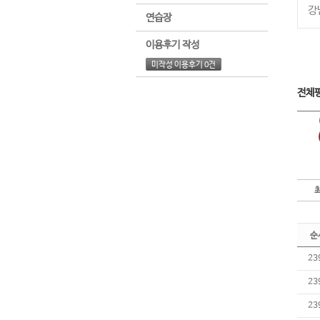
강
연습장
이용후기 작성
미작성 이용후기 0건
전체
순
23
23
23