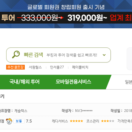
서원힐스
인서울27
메이플비치
국내/해외 투어
모바일전용서비스
일
후기
골프장명 :
캐슬렉스
작성자 :
NV3*******
작성일 :
2018
평점
7.5
캐디서비스
코스관리
가격만족