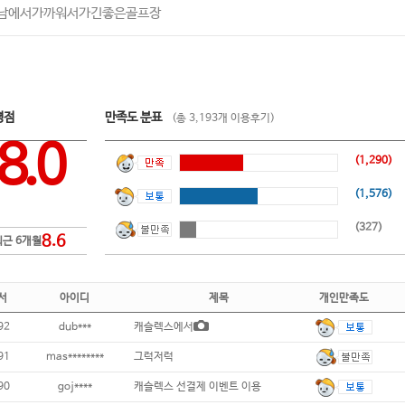
남에서가까워서가긴좋은골프장
평점
만족도 분표
(총 3,193개 이용후기)
8.0
(1,290)
(1,576)
(327)
8.6
최근 6개월
서
아이디
제목
개인만족도
92
dub***
캐슬렉스에서
91
mas********
그럭저럭
90
goj****
캐슬렉스 선결제 이벤트 이용