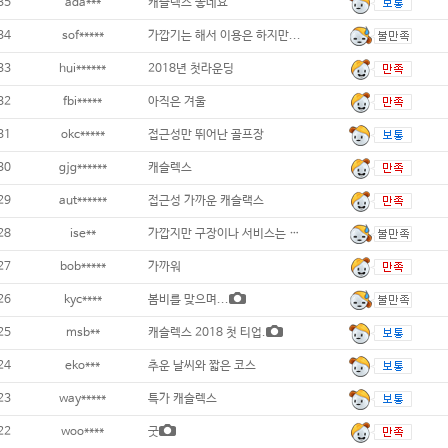
35
ada***
캐슬렉스 좋네요^^
34
sof*****
가깝기는 해서 이용은 하지만...
33
hui******
2018년 첫라운딩
32
fbi*****
아직은 겨울
31
okc*****
접근성만 뛰어난 골프장
30
gjg******
캐슬렉스
29
aut******
접근성 가까운 캐슬랙스
28
ise**
가깝지만 구장이나 서비스는 별루네요.
27
bob*****
가까워
26
kyc****
봄비를 맞으며...
25
msb**
캐슬렉스 2018 첫 티업.
24
eko***
추운 날씨와 짧은 코스
23
way*****
특가 캐슬렉스
22
woo****
굿