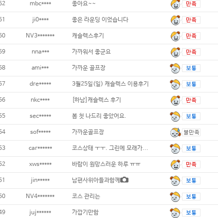
62
mbc****
좋아요~~
61
ji0****
좋은 라운딩 이었습니다
60
NV3*******
캐슬렉스후기
59
nna***
가까워서 좋군요
58
ami***
가까운 골프장
57
dre*****
3월25일(일) 캐슬렉스 이용후기
56
nkc****
[하남]캐슬렉스 후기
55
sec*****
봄 첫 나드리 좋았어요.
54
sof*****
가까운골프장
53
car******
코스상태 ㅜㅜ. 그린에 모래가...
52
xws*****
바람이 원망스러운 하루 ㅠㅠ
51
jin*****
남편사위아들과함께
50
NV4*******
코스 관리는
49
juj******
가깝기만함