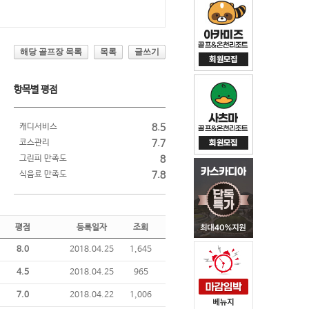
해당 골프장 목록
목록
글쓰기
항목별 평점
캐디서비스
8.5
코스관리
7.7
그린피 만족도
8
식음료 만족도
7.8
평점
등록일자
조회
8.0
2018.04.25
1,645
4.5
2018.04.25
965
7.0
2018.04.22
1,006