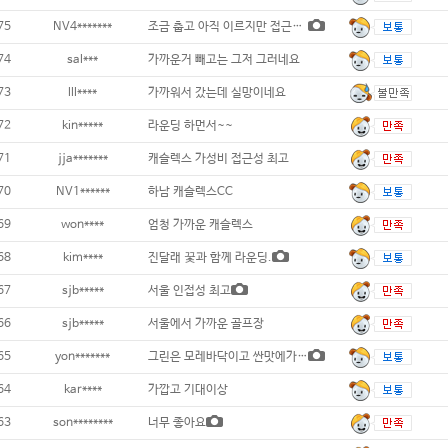
75
NV4*******
조금 춥고 아직 이르지만 접근성으로..
74
sal***
가까운거 빼고는 그저 그러네요
73
lll****
가까워서 갔는데 실망이네요
72
kin*****
라운딩 하먼서~~
71
jja*******
캐슬렉스 가성비 접근성 최고
70
NV1******
하남 캐슬렉스CC
69
won****
엄청 가까운 캐슬렉스
68
kim****
진달래 꿏과 함께 라운딩.
67
sjb*****
서울 인접성 최고
66
sjb*****
서울에서 가까운 골프장
65
yon*******
그린은 모레바닥이고 싼맛에가까운대가긴좋으나
64
kar****
가깝고 기대이상
63
son********
너무 좋아요