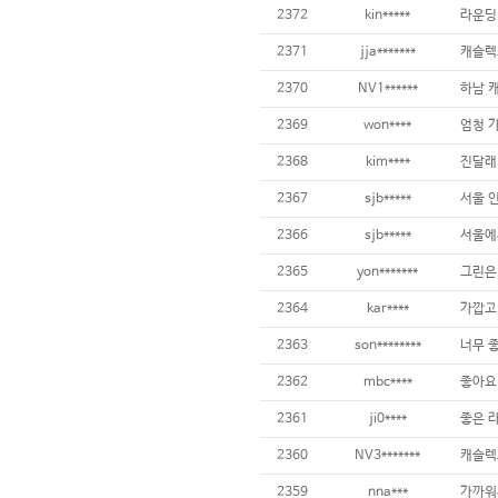
2372
kin*****
라운딩
2371
jja*******
캐슬렉
2370
NV1******
하남 
2369
won****
엄청 
2368
kim****
진달래
2367
sjb*****
서울 
2366
sjb*****
서울에
2365
yon*******
2364
kar****
가깝고
2363
son********
너무 
2362
mbc****
좋아요
2361
ji0****
좋은 
2360
NV3*******
캐슬렉
2359
nna***
가까워