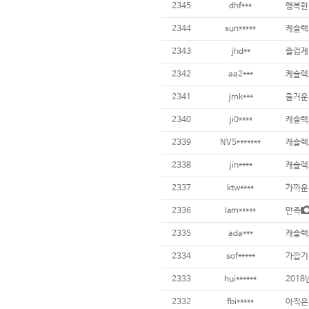
2345
dhf***
행복한
2344
sun*****
케슬렉
2343
jhd**
즐겁게
2342
aa2***
케슬렉
2341
jmk***
즐거운
2340
ji0****
캐슬렉
2339
NV5*******
캐슬렉
2338
jin****
캐슬렉
2337
ktw****
가까운
2336
lam*****
만족
2335
ada***
캐슬렉
2334
sof*****
가깝기는
2333
hui******
201
2332
fbi*****
아직은