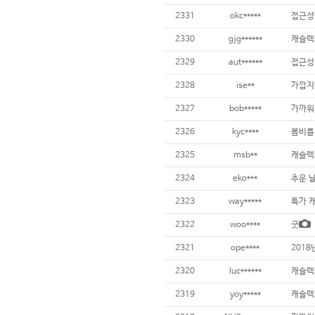
2331
okc*****
접근성
2330
gjg******
캐슬렉
2329
aut******
접근성
2328
ise**
2327
bob*****
가까워
2326
kyc****
봄비를 
2325
msb**
캐슬렉스
2324
eko***
추운 
2323
way*****
특가 
2322
woo****
굿
2321
ope****
2018
2320
luc******
캐슬렉
2319
yoy*****
캐슬렉