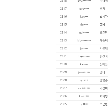
2318
NV3*******
가까워
2317
eve****
후기
2316
kan***
2315
tbr***
그냥
2314
gol*****
오랜만
2313
kib********
캐슬렉
2312
joi****
2311
the*******
완전 
2310
kan***
눈때문에
2309
jaw******
좋다
2308
exa**
좋았습
2307
vic*******
가성비
2306
kwa****
화이팅
2305
pp0***
포근한