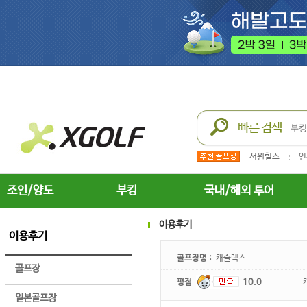
서원힐스
인
조인/양도
부킹
국내/해외 투어
이용후기
이용후기
골프장명 :
캐슬렉스
골프장
평점
10.0
일본골프장