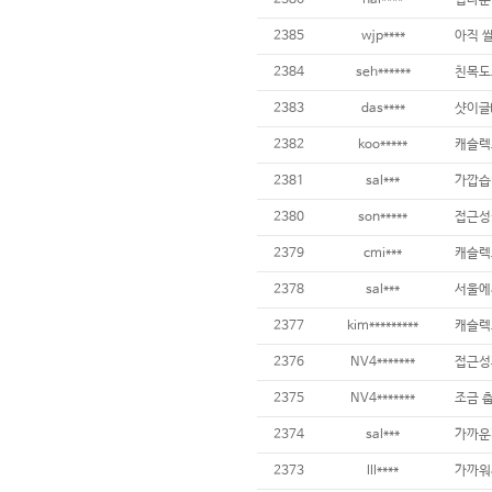
2385
wjp****
2384
seh******
친목도
2383
das****
샷이글
2382
koo*****
캐슬렉
2381
sal***
가깝습
2380
son*****
접근성
2379
cmi***
2378
sal***
서울에
2377
kim*********
캐슬렉
2376
NV4*******
접근성
2375
NV4*******
2374
sal***
가까운
2373
lll****
가까워