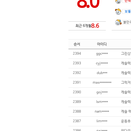
8.0
8.6
최근 6개월
순서
아이디
2394
ggc****
그린상
2393
cyj*****
캐슬렉
2392
dub***
캐슬렉
2391
mas********
그럭저
2390
goj****
캐슬렉
2389
lsm****
캐슬렉
2388
nam*****
캐슬 
2387
lim****
운동후
2386
nai****
업다운