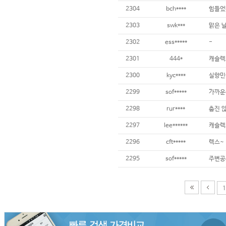
2304
bch****
힘들었
2303
swk***
맑은 
2302
ess*****
-
2301
444*
캐슬렉
2300
kyc****
실향민
2299
sof*****
가까운
2298
rur****
춥진 
2297
lee******
캐슬렉
2296
cft*****
렉스~
2295
sof*****
주변공사
1