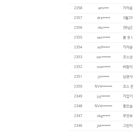
2358
ami***
가까운
2357
dre*****
3월2
2356
nkc****
[하남
2355
sec*****
봄 첫
2354
sof*****
가까운
2353
car******
코스상태
2352
xws*****
바람이
2351
jin*****
남편사
2350
NV4*******
코스 
2349
juj******
가깝기
2348
NV4*******
좋았습
2347
skg*****
무엇보
2346
jsk******
그린이