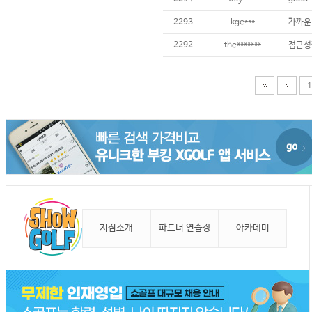
2293
kge***
가까운
2292
the*******
접근성
1
지점소개
파트너 연습장
아카데미