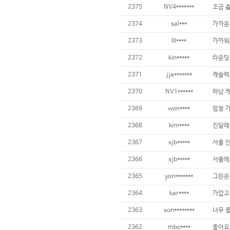
2375
NV4*******
2374
sal***
가까운
2373
lll****
가까워
2372
kin*****
라운딩
2371
jja*******
캐슬렉
2370
NV1******
하남 
2369
won****
엄청 
2368
kim****
진달래
2367
sjb*****
서울 
2366
sjb*****
서울에
2365
yon*******
2364
kar****
가깝고
2363
son********
너무 
2362
mbc****
좋아요