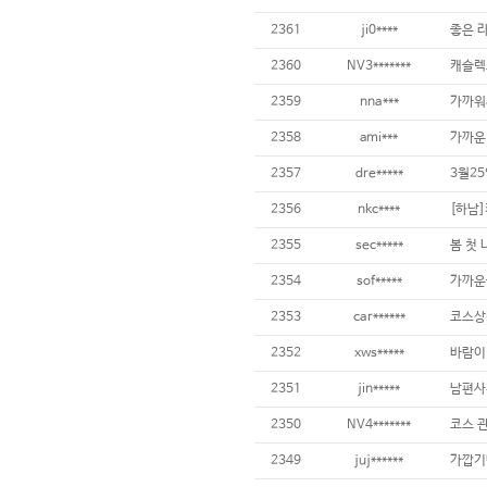
2361
ji0****
좋은 
2360
NV3*******
캐슬렉
2359
nna***
가까워
2358
ami***
가까운
2357
dre*****
3월2
2356
nkc****
[하남
2355
sec*****
봄 첫
2354
sof*****
가까운
2353
car******
코스상태
2352
xws*****
바람이
2351
jin*****
남편사
2350
NV4*******
코스 
2349
juj******
가깝기