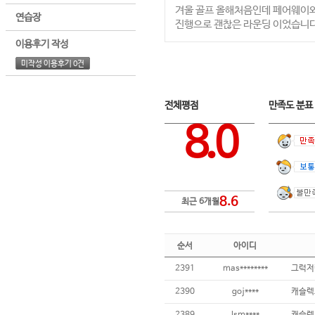
겨울 골프 올해처음인데 페어웨이와
연습장
진행으로 괜찮은 라운딩 이었습니
이용후기 작성
미작성 이용후기 0건
전체평점
만족도 분
8.0
8.6
최근 6개월
순서
아이디
2391
mas********
그럭저
2390
goj****
캐슬렉