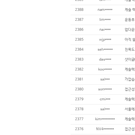
2389
lsm****
캐슬렉
2388
nam*****
캐슬 
2387
lim****
운동후
2386
nai****
업다운
2385
wjp****
2384
seh******
친목도
2383
das****
샷이글
2382
koo*****
캐슬렉
2381
sal***
가깝습
2380
son*****
접근성
2379
cmi***
2378
sal***
서울에
2377
kim*********
캐슬렉
2376
NV4*******
접근성