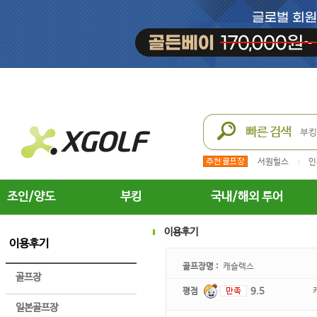
서원힐스
인
조인/양도
부킹
국내/해외 투어
이용후기
이용후기
골프장명 :
캐슬렉스
골프장
평점
9.5
일본골프장