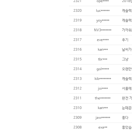
2321
ope****
2018
2320
luc******
캐슬렉
2319
yoy*****
캐슬렉
2318
NV3*******
가까워
2317
eve****
후기
2316
kan***
2315
tbr***
그냥
2314
gol*****
오랜만
2313
kib********
캐슬렉
2312
joi****
2311
the*******
완전 
2310
kan***
눈때문에
2309
jaw******
좋다
2308
exa**
좋았습