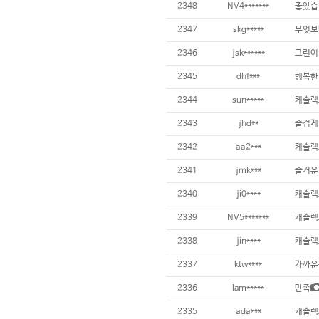
2348
NV4*******
좋았습
2347
skg*****
무엇보
2346
jsk******
그린이
2345
dhf***
행복한
2344
sun*****
케슬렉
2343
jhd**
즐겁게
2342
aa2***
케슬렉
2341
jmk***
즐거운
2340
ji0****
캐슬렉
2339
NV5*******
캐슬렉
2338
jin****
캐슬렉
2337
ktw****
가까운
2336
lam*****
만족
2335
ada***
캐슬렉