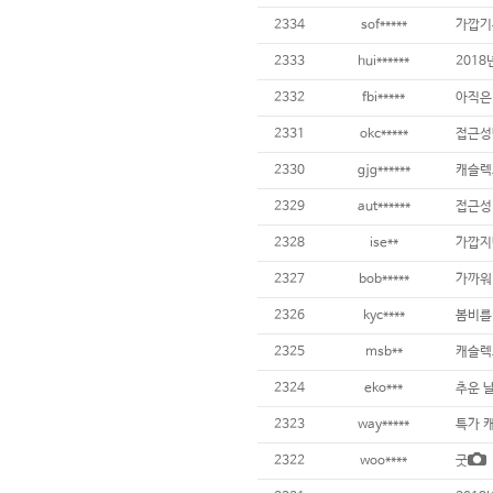
2334
sof*****
가깝기는
2333
hui******
201
2332
fbi*****
아직은
2331
okc*****
접근성
2330
gjg******
캐슬렉
2329
aut******
접근성
2328
ise**
2327
bob*****
가까워
2326
kyc****
봄비를 
2325
msb**
캐슬렉스
2324
eko***
추운 
2323
way*****
특가 
2322
woo****
굿