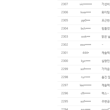
2307
vic*******
가성비
2306
kwa****
화이팅
2305
pp0***
포근한
2304
bch****
힘들었
2303
swk***
맑은 
2302
ess*****
-
2301
444*
캐슬렉
2300
kyc****
실향민
2299
sof*****
가까운
2298
rur****
춥진 
2297
lee******
캐슬렉
2296
cft*****
렉스~
2295
sof*****
주변공사
2294
asy****
good^