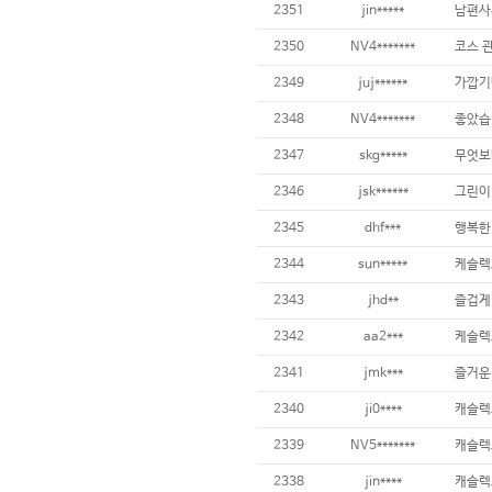
2351
jin*****
남편사
2350
NV4*******
코스 
2349
juj******
가깝기
2348
NV4*******
좋았습
2347
skg*****
무엇보
2346
jsk******
그린이
2345
dhf***
행복한
2344
sun*****
케슬렉
2343
jhd**
즐겁게
2342
aa2***
케슬렉
2341
jmk***
즐거운
2340
ji0****
캐슬렉
2339
NV5*******
캐슬렉
2338
jin****
캐슬렉