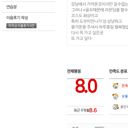
강남에서 가까운곳이지만 갈수없
연습장
그러나 x골프때문에 라운딩을 할
코스도 최상이고
이용후기 작성
특히 도우미언니가 넘 상냥하고
미작성 이용후기 0건
즐거운움 주셔서 하루종일 행복했
다시 꼭 가고 싶은곳
또 가고 싶다
전체평점
만족도 분
8.0
8.6
최근 6개월