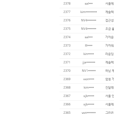
2378
sal***
서울에
2377
kim*********
캐슬렉
2376
NV4*******
접근성
2375
NV4*******
2374
sal***
가까운
2373
lll****
가까워
2372
kin*****
라운딩
2371
jja*******
캐슬렉
2370
NV1******
하남 
2369
won****
엄청 
2368
kim****
진달래
2367
sjb*****
서울 
2366
sjb*****
서울에
2365
yon*******