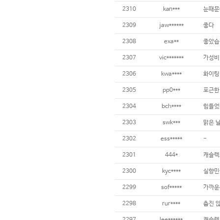
2310
kan***
눈때문에
2309
jaw******
좋다
2308
exa**
좋았습
2307
vic*******
가성비
2306
kwa****
화이팅
2305
pp0***
포근한
2304
bch****
힘들었
2303
swk***
맑은 
2302
ess*****
-
2301
444*
캐슬렉
2300
kyc****
실향민
2299
sof*****
가까운
2298
rur****
춥진 