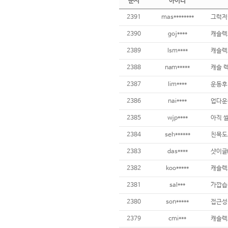
순서
아이디
2391
mas********
그럭저
2390
goj****
캐슬렉
2389
lsm****
캐슬렉
2388
nam*****
캐슬 
2387
lim****
운동후
2386
nai****
업다운
2385
wjp****
2384
seh******
친목도
2383
das****
샷이글
2382
koo*****
캐슬렉
2381
sal***
가깝습
2380
son*****
접근성
2379
cmi***