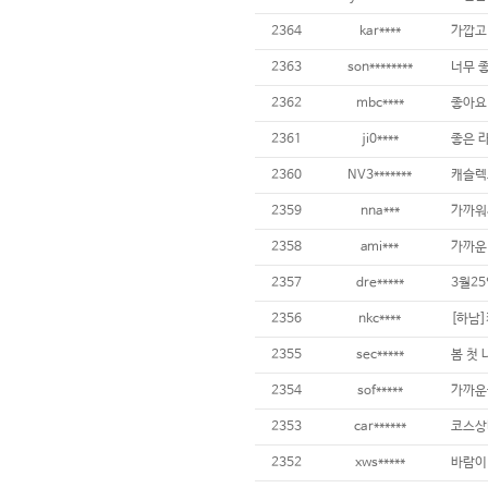
2364
kar****
가깝고
2363
son********
너무 
2362
mbc****
좋아요
2361
ji0****
좋은 
2360
NV3*******
캐슬렉
2359
nna***
가까워
2358
ami***
가까운
2357
dre*****
3월2
2356
nkc****
[하남
2355
sec*****
봄 첫
2354
sof*****
가까운
2353
car******
코스상태
2352
xws*****
바람이