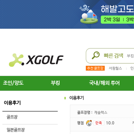
서원힐스
인
조인/양도
부킹
국내/해외 투어
이용후기
이용후기
골프장명 :
캐슬렉스
골프장
평점
10.0
일본골프장