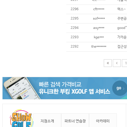
2297
lee******
캐슬렉
2296
cft*****
렉스~
2295
sof*****
주변공사
2294
asy****
good^
2293
kge***
가까운
2292
the*******
접근성
1
지점소개
파트너 연습장
아카데미