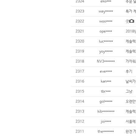
2324
eko***
추운 
2323
way*****
특가 
2322
woo****
굿
2321
ope****
2018
2320
luc******
캐슬렉
2319
yoy*****
캐슬렉
2318
NV3*******
가까워
2317
eve****
후기
2316
kan***
2315
tbr***
그냥
2314
gol*****
오랜만
2313
kib********
캐슬렉
2312
joi****
2311
the*******
완전 