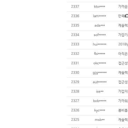
2337
ktw****
가까운
2336
lam*****
만족
2335
ada***
캐슬렉
2334
sof*****
가깝기는
2333
hui******
201
2332
fbi*****
아직은
2331
okc*****
접근성
2330
gjg******
캐슬렉
2329
aut******
접근성
2328
ise**
2327
bob*****
가까워
2326
kyc****
봄비를 
2325
msb**
캐슬렉스