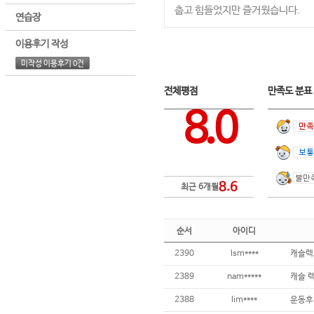
춥고 힘들었지만 즐거웠습니다.
연습장
이용후기 작성
미작성 이용후기 0건
전체평점
만족도 분
8.0
8.6
최근 6개월
순서
아이디
2390
lsm****
캐슬렉
2389
nam*****
캐슬 
2388
lim****
운동후