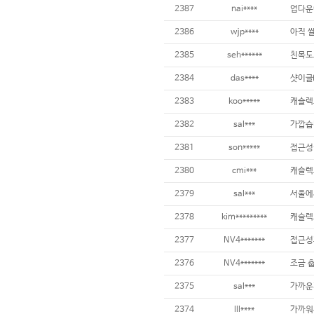
2387
nai****
업다운
2386
wjp****
2385
seh******
친목도
2384
das****
샷이글
2383
koo*****
캐슬렉
2382
sal***
가깝습
2381
son*****
접근성
2380
cmi***
2379
sal***
서울에
2378
kim*********
캐슬렉
2377
NV4*******
접근성
2376
NV4*******
2375
sal***
가까운
2374
lll****
가까워