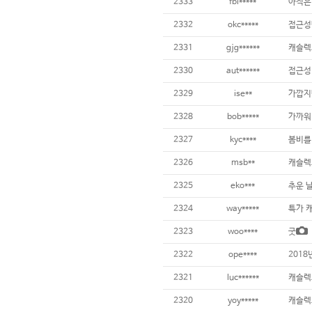
2333
fbi*****
아직은
2332
okc*****
접근성
2331
gjg******
캐슬렉
2330
aut******
접근성
2329
ise**
2328
bob*****
가까워
2327
kyc****
봄비를 
2326
msb**
캐슬렉스
2325
eko***
추운 
2324
way*****
특가 
2323
woo****
굿
2322
ope****
2018
2321
luc******
캐슬렉
2320
yoy*****
캐슬렉