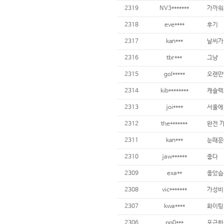
2319
NV3*******
가까워
2318
eve****
후기
2317
kan***
2316
tbr***
그냥
2315
gol*****
오랜만
2314
kib********
캐슬렉
2313
joi****
2312
the*******
완전 
2311
kan***
눈때문에
2310
jaw******
좋다
2309
exa**
좋았습
2308
vic*******
가성비
2307
kwa****
화이팅
2306
pp0***
포근한