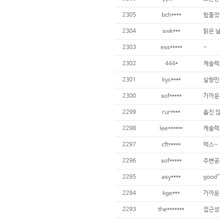
2305
bch****
힘들었
2304
swk***
맑은 
2303
ess*****
-
2302
444*
캐슬렉
2301
kyc****
실향민
2300
sof*****
가까운
2299
rur****
춥진 
2298
lee******
캐슬렉
2297
cft*****
렉스~
2296
sof*****
주변공사
2295
asy****
good^
2294
kge***
가까운
2293
the*******
접근성