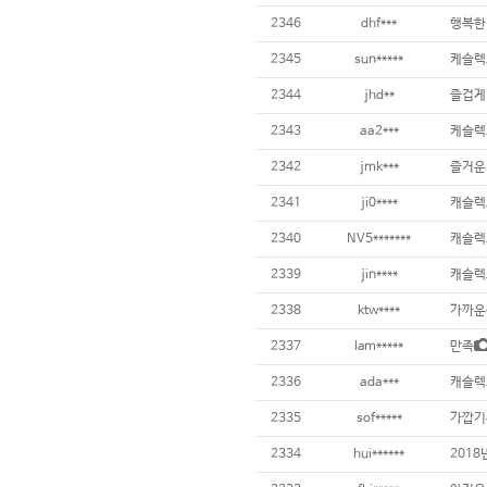
2346
dhf***
행복한
2345
sun*****
케슬렉
2344
jhd**
즐겁게
2343
aa2***
케슬렉
2342
jmk***
즐거운
2341
ji0****
캐슬렉
2340
NV5*******
캐슬렉
2339
jin****
캐슬렉
2338
ktw****
가까운
2337
lam*****
만족
2336
ada***
캐슬렉
2335
sof*****
가깝기는
2334
hui******
201