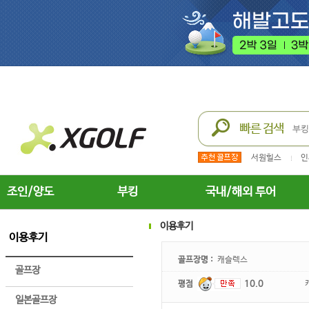
서원힐스
인
조인/양도
부킹
국내/해외 투어
이용후기
이용후기
골프장명 :
캐슬렉스
골프장
평점
10.0
일본골프장