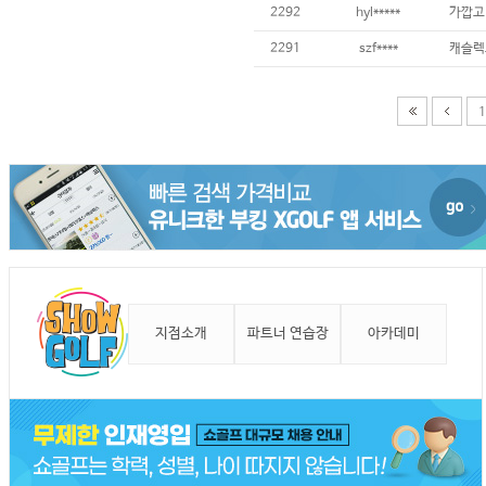
2292
hyl*****
가깝고
2291
szf****
캐슬렉
1
지점소개
파트너 연습장
아카데미