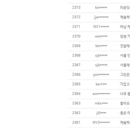
2373
kin*****
라운딩
2372
jja*******
캐슬렉
2371
NV1******
하남 
2370
won****
엄청 
2369
kim****
진달래
2368
sjb*****
서울 
2367
sjb*****
서울에
2366
yon*******
2365
kar****
가깝고
2364
son********
너무 
2363
mbc****
좋아요
2362
ji0****
좋은 
2361
NV3*******
캐슬렉