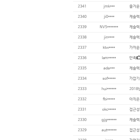
2341
jmk***
즐거운
2340
ji0****
캐슬렉
2339
NV5*******
캐슬렉
2338
jin****
캐슬렉
2337
ktw****
가까운
2336
lam*****
만족
2335
ada***
캐슬렉
2334
sof*****
가깝기는
2333
hui******
201
2332
fbi*****
아직은
2331
okc*****
접근성
2330
gjg******
캐슬렉
2329
aut******
접근성