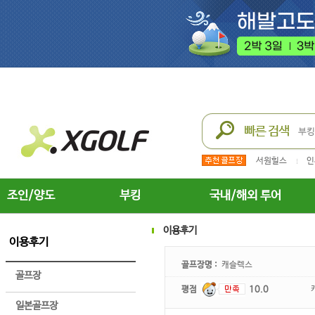
서원힐스
인
조인/양도
부킹
국내/해외 투어
이용후기
이용후기
골프장명 :
캐슬렉스
골프장
평점
10.0
일본골프장