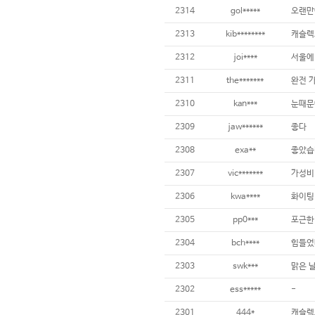
2314
gol*****
오랜만
2313
kib********
캐슬렉
2312
joi****
2311
the*******
완전 
2310
kan***
눈때문에
2309
jaw******
좋다
2308
exa**
좋았습
2307
vic*******
가성비
2306
kwa****
화이팅
2305
pp0***
포근한
2304
bch****
힘들었
2303
swk***
맑은 
2302
ess*****
-
2301
444*
캐슬렉