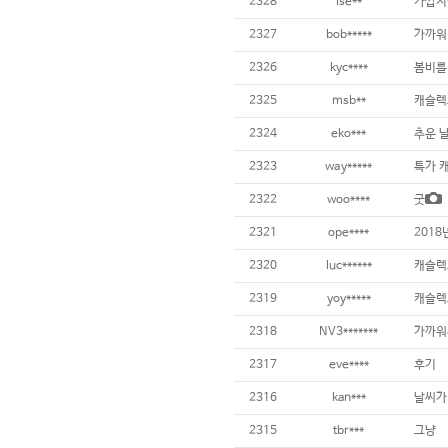
2328
ise**
2327
bob*****
가까워
2326
kyc****
봄비를 
2325
msb**
캐슬렉스
2324
eko***
추운 
2323
way*****
특가 
2322
woo****
굿
2321
ope****
2018
2320
luc******
캐슬렉
2319
yoy*****
캐슬렉
2318
NV3*******
가까워
2317
eve****
후기
2316
kan***
2315
tbr***
그냥