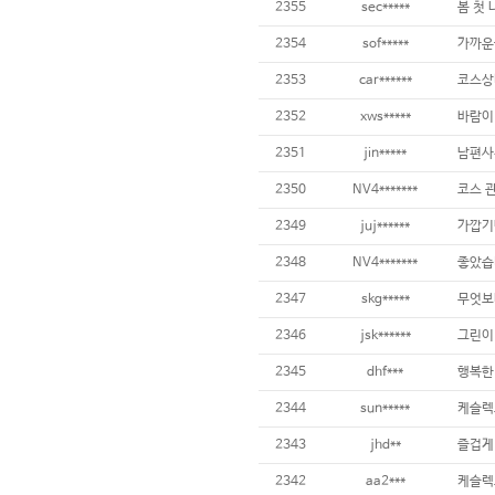
2355
sec*****
봄 첫
2354
sof*****
가까운
2353
car******
코스상태
2352
xws*****
바람이
2351
jin*****
남편사
2350
NV4*******
코스 
2349
juj******
가깝기
2348
NV4*******
좋았습
2347
skg*****
무엇보
2346
jsk******
그린이
2345
dhf***
행복한
2344
sun*****
케슬렉
2343
jhd**
즐겁게
2342
aa2***
케슬렉