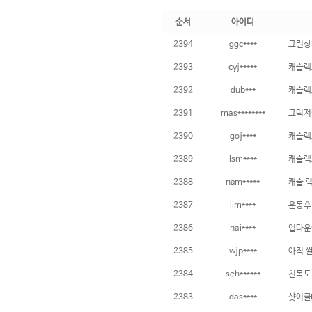
순서
아이디
2394
ggc****
그린상
2393
cyj*****
캐슬렉
2392
dub***
캐슬렉
2391
mas********
그럭저
2390
goj****
캐슬렉
2389
lsm****
캐슬렉
2388
nam*****
캐슬 
2387
lim****
운동후
2386
nai****
업다운
2385
wjp****
2384
seh******
친목도
2383
das****
샷이글