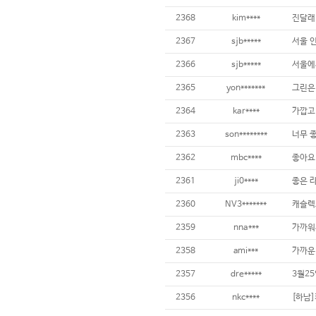
2368
kim****
진달래
2367
sjb*****
서울 
2366
sjb*****
서울에
2365
yon*******
2364
kar****
가깝고
2363
son********
너무 
2362
mbc****
좋아요
2361
ji0****
좋은 
2360
NV3*******
캐슬렉
2359
nna***
가까워
2358
ami***
가까운
2357
dre*****
3월2
2356
nkc****
[하남