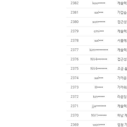
2382
koo*****
캐슬렉
2381
sal***
가깝습
2380
son*****
접근성
2379
cmi***
2378
sal***
서울에
2377
kim*********
캐슬렉
2376
NV4*******
접근성
2375
NV4*******
2374
sal***
가까운
2373
lll****
가까워
2372
kin*****
라운딩
2371
jja*******
캐슬렉
2370
NV1******
하남 
2369
won****
엄청 