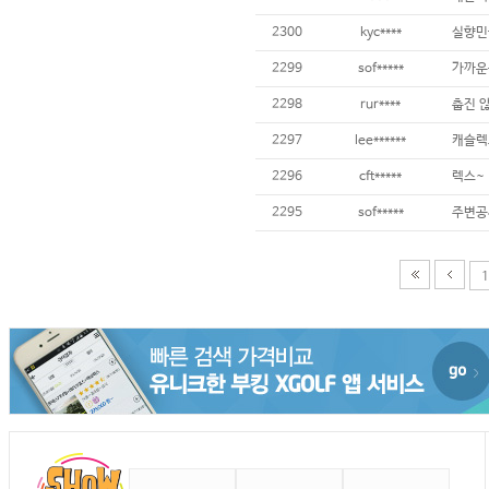
2300
kyc****
실향민
2299
sof*****
가까운
2298
rur****
춥진 
2297
lee******
캐슬렉
2296
cft*****
렉스~
2295
sof*****
주변공사
1