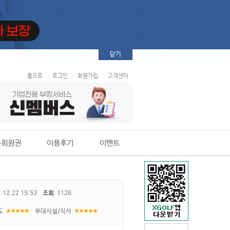
닫기
홈으로
로그인
회원가입
고객센터
본회원권
이용후기
이벤트
.12.22 15:53
조회
1126
도
부대시설/식사