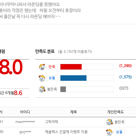
이너무마니와서 라운딩을 못했어요
울이라 걱정은 했는데 하필 오전부터 휴장이라
씨 좋은날 꼭 다시 라운딩 해야지~~
평점
만족도 분표
(총 3,192개 이용후기)
8.0
(1,290)
(1,575)
(327)
8.6
최근 6개월
서
아이디
제목
개인만족도
91
mas********
그럭저럭
90
goj****
캐슬렉스 선결제 이벤트 이용