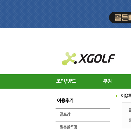
조인/양도
부킹
이용
이용후기
골프장
일본골프장