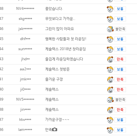
48
NV4*******
좋았습니다.
47
skg*****
무엇보다고 가까운..
46
jsk******
그린이 많이 아파요
45
dhf***
행복한 사람들과 첫 라운딩!
44
sun*****
케슬렉스 2018년 찻라운딩
43
jhd**
즐겁게 라운딩하였습니다
42
aa2***
케슬렉스 첫방문
41
jmk***
즐거운 구장
40
ji0****
캐슬렉스
39
NV5*******
캐슬렉스
38
jin****
캐슬렉스
37
ktw****
가까운구장~~~
36
lam*****
만족