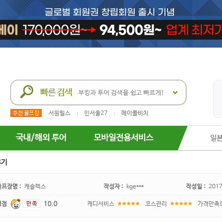
서원힐스
인서울27
메이플비치
국내/해외 투어
모바일전용서비스
일
후기
골프장명 :
캐슬렉스
작성자 :
kge***
작성일 :
2017
평점
10.0
캐디서비스
코스관리
가격만족