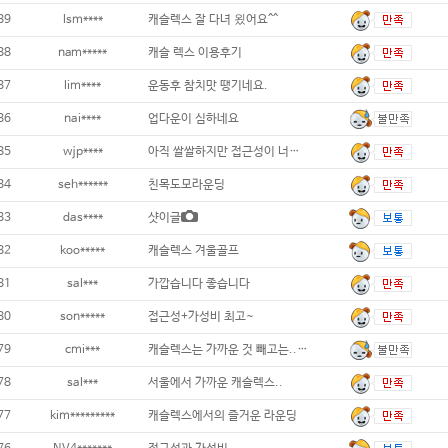
89
lsm****
캐슬렉스 잘 다녀 욌어요^^
88
nam*****
캐슬 렉스 이용후기
87
lim****
운동후 참치맛 땡기네요.
86
nai****
업다운이 심하네요
85
wjp****
아직 쌀쌀하지만 접근성이 너무 좋아요
84
seh******
친목도모라운딩
83
das****
샷이글
82
koo*****
캐슬렉스 겨울골프
81
sal***
가깝습니다 좋습니다
80
son*****
접근성+가성비 최고~
79
cmi***
캐슬렉스는 가까운 것 빼고는...추천하기 어
78
sal***
서울에서 가까운 캐슬렉스..
77
kim*********
캐슬렉스에서의 즐거운 라운딩