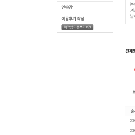
눈
연습장
겨
날
이용후기 작성
미작성 이용후기 0건
전체
순
23
23