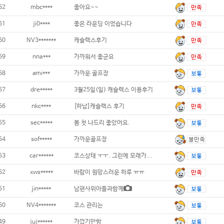
62
mbc****
좋아요~~
61
ji0****
좋은 라운딩 이었습니다
60
NV3*******
캐슬렉스후기
59
nna***
가까워서 좋군요
58
ami***
가까운 골프장
57
dre*****
3월25일(일) 캐슬렉스 이용후기
56
nkc****
[하남]캐슬렉스 후기
55
sec*****
봄 첫 나드리 좋았어요.
54
sof*****
가까운골프장
53
car******
코스상태 ㅜㅜ. 그린에 모래가...
52
xws*****
바람이 원망스러운 하루 ㅠㅠ
51
jin*****
남편사위아들과함께
50
NV4*******
코스 관리는
49
juj******
가깝기만함