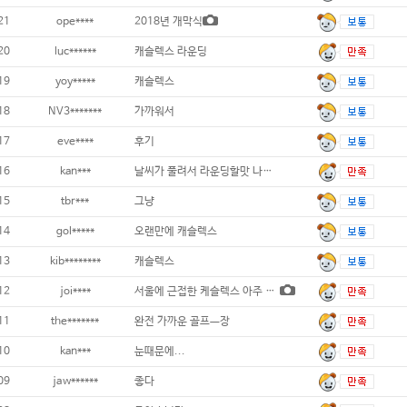
21
ope****
2018년 개막식
20
luc******
캐슬렉스 라운딩
19
yoy*****
캐슬렉스
18
NV3*******
가까워서
17
eve****
후기
16
kan***
날씨가 풀려서 라운딩할맛 나네요
15
tbr***
그냥
14
gol*****
오랜만에 캐슬렉스
13
kib********
캐슬렉스
12
joi****
서울에 근접한 케슬렉스 아주 좋아요^-^
11
the*******
완전 가까운 골프ㅡ장
10
kan***
눈때문에...
09
jaw******
좋다