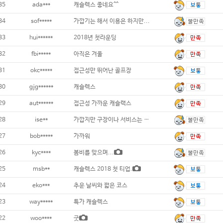
35
ada***
캐슬렉스 좋네요^^
34
sof*****
가깝기는 해서 이용은 하지만...
33
hui******
2018년 첫라운딩
32
fbi*****
아직은 겨울
31
okc*****
접근성만 뛰어난 골프장
30
gjg******
캐슬렉스
29
aut******
접근성 가까운 캐슬랙스
28
ise**
가깝지만 구장이나 서비스는 별루네요.
27
bob*****
가까워
26
kyc****
봄비를 맞으며...
25
msb**
캐슬렉스 2018 첫 티업.
24
eko***
추운 날씨와 짧은 코스
23
way*****
특가 캐슬렉스
22
woo****
굿