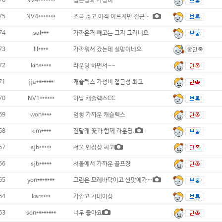
76
NV4*******
접근성과 가성비
75
NV4*******
조금 춥고 아직 이르지만 접근성으로..
74
sal***
가까운거 빼고는 그저 그러네요
73
lll****
가까워서 갔는데 실망이네요
72
kin*****
라운딩 하먼서~~
71
jja*******
캐슬렉스 가성비 접근성 최고
70
NV1******
하남 캐슬렉스CC
69
won****
엄청 가까운 캐슬렉스
68
kim****
진달래 꿏과 함께 라운딩.
67
sjb*****
서울 인접성 최고
66
sjb*****
서울에서 가까운 골프장
65
yon*******
그린은 모레바닥이고 싼맛에가까운대가긴좋으나
64
kar****
가깝고 기대이상
63
son********
너무 좋아요