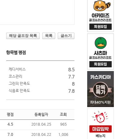
해당 골프장 목록
목록
글쓰기
항목별 평점
캐디서비스
8.5
코스관리
7.7
그린피 만족도
8
식음료 만족도
7.8
평점
등록일자
조회
4.5
2018.04.25
965
7.0
2018.04.22
1,006