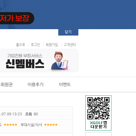
닫기
홈으로
로그인
회원가입
고객센터
본회원권
이용후기
이벤트
.07.09 13:23
조회
80
도
부대시설/식사