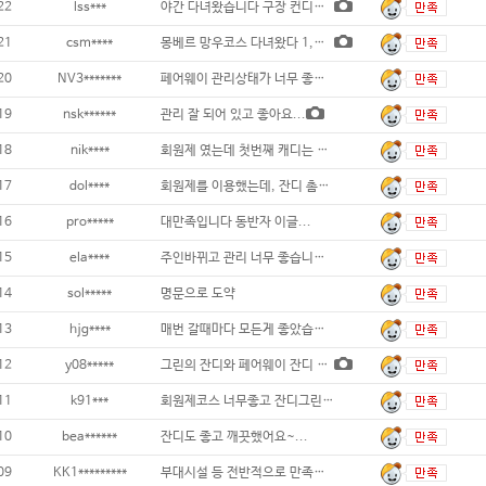
22
lss***
야간 다녀왔습니다 구장 컨디션이 정말 좋아
21
csm****
몽베르 망우코스 다녀왔다 1,리모델
20
NV3*******
페어웨이 관리상태가 너무 좋았고 넓고 긴 홀
19
nsk******
관리 잘 되어 있고 좋아요...
18
nik****
회원제 였는데 첫번째 캐디는 최악이라 3번
17
dol****
회원제를 이용했는데, 잔디 촘촘하고
16
pro*****
대만족입니다 동반자 이글...
15
ela****
주인바뀌고 관리 너무 좋습니다 ...
14
sol*****
명문으로 도약
13
hjg****
매번 갈때마다 모든게 좋았습니다.. 일부러
12
y08*****
그린의 잔디와 페어웨이 잔디 관리가 너무 좋
11
k91***
회원제코스 너무좋고 잔디그린최고인데 어
10
bea******
잔디도 좋고 깨끗했어요~...
09
KK1*********
부대시설 등 전반적으로 만족합니다...