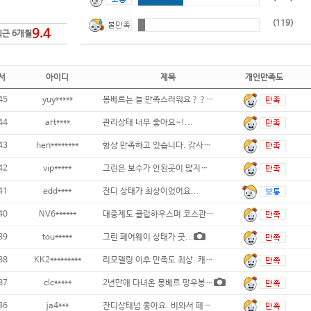
(119)
9.4
최근 6개월
서
아이디
제목
개인만족도
45
yuy*****
몽베르는 늘 만족스러워요？？ 3부도 많이
44
art****
관리상태 너무 좋아요~!...
43
hen********
항상 만족하고 있습니다. 감사합니다....
42
vip*****
그린은 보수가 안된곳이 많지만 매트 티박스
41
edd****
잔디 상태가 최상이었어요...
40
NV6******
대중제도 클럽하우스며 코스관리까지 좋습니다.
39
tou*****
그린 페어웨이 상태가 굿...
38
KK2*********
리모델링 이후 만족도 최상. 캐디는 건
37
clc*****
2년만애 다녀온 몽베르 망우봉코스 다행히
36
ja4***
잔디상태넘 좋아요. 비와서 페어웨이 잔디가