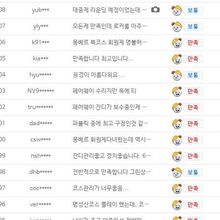
08
yub***
대중제 라운딩 예정이었는데 폭우에 회원제로
07
yly***
모든게 만족인데 로커룸 아주머니들이 너무 지
06
k91***
몽베르 북코스 회원제 명불허전입니다
05
kia***
만족합니다 최고입니다...
04
hyu*****
픙경이 아름다워요 ...
03
NV9******
페어웨이 수리지만 옥에 티
02
tru*******
페어웨이 잔디가 보수중인게 아쉽지만 전페적으
01
dad*****
퍼블릭 중에 최고 구장인것 같습니다...
00
csw****
몽베르 회원제다녀왔는데 역시 페어웨이랑 그
99
nsh****
잔디관리좋고 경치좋습니다. 6시되면 탕은 다
98
dhb*****
전반적으로 만족합니다 그린상태 양호하고 페어
97
coc*****
코스관리가 너무좋음...
96
ver*****
명성산코스 플레이 했는데, 코스관리&