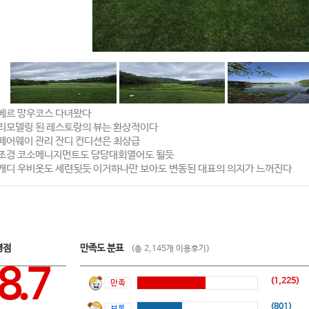
베르 망우코스 다녀왔다
,리모델링 된 레스토랑의 뷰는 환상적이다
,페어웨이 관리 잔디 컨디션은 최상급
,조경 코소메니지먼트도 당당대회열어도 될듯
,캐디 우비옷도 세련됫듯 이거하나만 보아도 변동된 대표의 의지가 느꺼진다
평점
만족도 분표
(총 2,145개 이용후기)
8.7
(1,225)
(801)