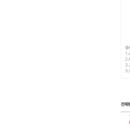
몽
1
2
3
3
전체