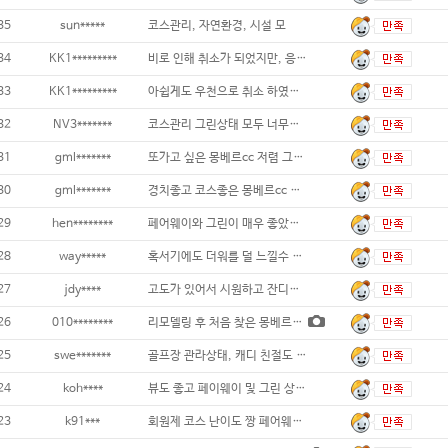
35
sun*****
코스관리, 자연환경, 시설 모
34
KK1*********
비로 인해 취소가 되었지만, 응대를
33
KK1*********
아쉽게도 우천으로 취소 하였지만 안내 데스크
32
NV3*******
코스관리 그린상태 모두 너무너무 훌륭했습니다
31
gml*******
또가고 싶은 몽베르cc 저렴 그린피로 엑스골
30
gml*******
경치좋고 코스좋은 몽베르cc 부킹이 가능해
29
hen********
페어웨이와 그린이 매우 좋았습니다. 캐디님
28
way*****
혹서기에도 더워를 덜 느낄수 있었고,
27
jdy****
고도가 있어서 시원하고 잔디상태 좋습니다
26
010********
리모델링 후 처음 찾은 몽베르회원제 난이도
25
swe*******
골프장 관라상태, 캐디 친절도 최고입
24
koh****
뷰도 좋고 페이웨이 및 그린 상태 최상입니다
23
k91***
회원제 코스 난이도 짱 페어웨이 좁고