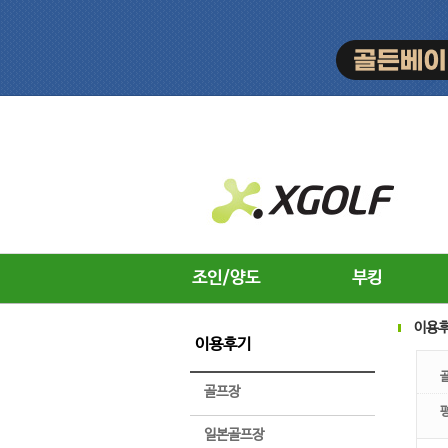
조인/양도
부킹
이용
이용후기
골프장
일본골프장