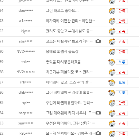
95
jwp*****
날씨가 조금 안좋아서 전반만 돌았지만 너무
94
doo*****
그린 빠르고 좋아요...
93
a1e****
이가격에 이만한 관리~ 이만한 퀄리티를 자랑
92
kjy***
관리도 좋았고 부대시설도 좋았어요...
91
sbs*****
코스는 어렵지만 최고의 레이아웃과 페어웨이&
90
NV2*******
몽베르 회원제 골프장
89
thk**
좋았음 다시방문하겠음...
88
NV2*******
최근가본 퍼블릭중 코스 관리가 좋핬습니다..
87
rrh****
페어웨이 넓고, 코스 관리 잘 되있어
86
dhb*****
그린 페어웨이 관리상태 훌륭합니다...
85
hyl**
주인이 바뀐이유일까요. 관리가 더 잘되어
84
bsg*****
그린 페어웨이 캐디 사우나. 모든 시설이 만
83
bea******
우선은 페어웨이, 그린 상태가 좋으니
82
k95****
모든게 완벽했어요~ 김형준 캐디님 다시