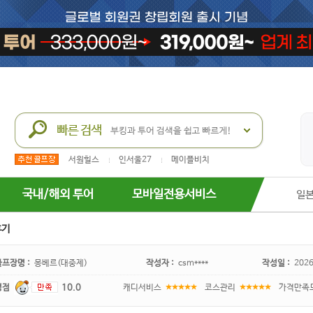
서원힐스
인서울27
메이플비치
국내/해외 투어
모바일전용서비스
일
후기
골프장명 :
몽베르(대중제)
작성자 :
csm****
작성일 :
2026
평점
10.0
캐디서비스
코스관리
가격만족