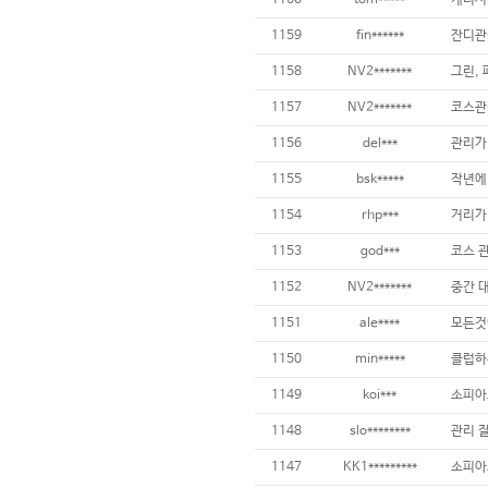
1160
tom*****
1159
fin******
1158
NV2*******
그린,
1157
NV2*******
1156
del***
1155
bsk*****
1154
rhp***
거리가 
1153
god***
1152
NV2*******
1151
ale****
1150
min*****
1149
koi***
소피아
1148
slo********
1147
KK1*********