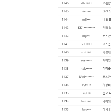
1146
dhl*****
오랜만
1145
kik*****
1144
mjl***
나름 
1143
KK1*********
1142
mjl***
코스관리
1141
sil******
1140
sol*****
1139
ros*****
1138
hak*****
머리올
1137
NV6*******
1136
kyt****
1135
cre****
1134
twi*****
1133
bys***