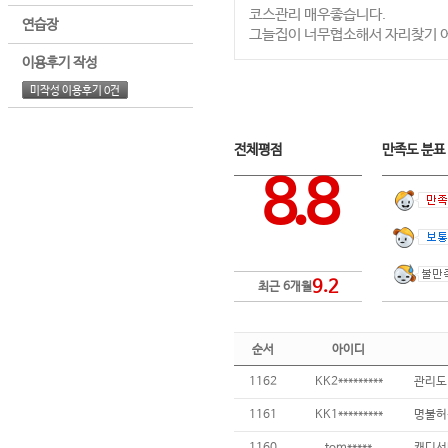
코스관리 매우좋습니다.
연습장
그늘집이 너무협소해서 자리찾기 
이용후기 작성
미작성 이용후기 0건
전체평점
만족도 분
8.8
9.2
최근 6개월
순서
아이디
1162
KK2*********
1161
KK1*********
명불허전