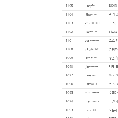
1105
myf***
1104
tha*****
관리 잘
1103
ymk*******
코스, 
1102
lov*****
1101
bon*******
1100
pku******
1099
kmc****
1098
jin*******
너무 
1097
neo***
또 가
1096
smo***
코스 그
1095
mem*****
소피아
1094
mem*****
그린 페
1093
yoo***