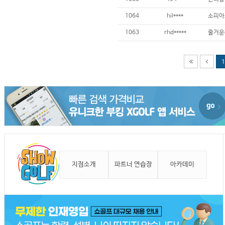
1064
hil****
소피아
1063
rhd*****
줄거운
1
지점소개
파트너 연습장
아카데미