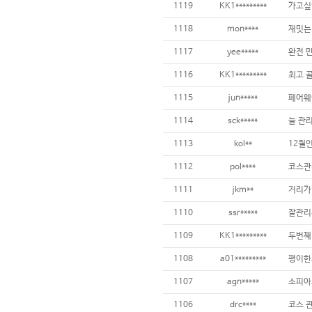
1119
KK1*********
1118
mon****
재밋는
1117
yee*****
완전 
1116
KK1*********
1115
jun*****
페어웨
1114
sck*****
1113
kol**
1112
pol****
코스관
1111
jkm**
1110
ssr*****
1109
KK1*********
1108
a01*********
1107
agn*****
1106
drc****