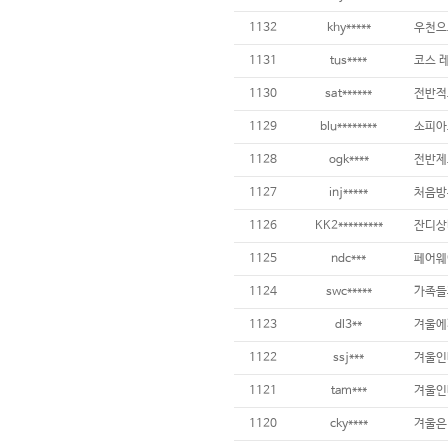
1132
khy*****
1131
tus****
1130
sat******
전반적으
1129
blu********
1128
ogk****
전반제
1127
inj*****
1126
KK2*********
1125
ndc***
1124
swc*****
1123
dl3**
1122
ssj***
겨울인
1121
tam***
1120
cky****
겨울은 