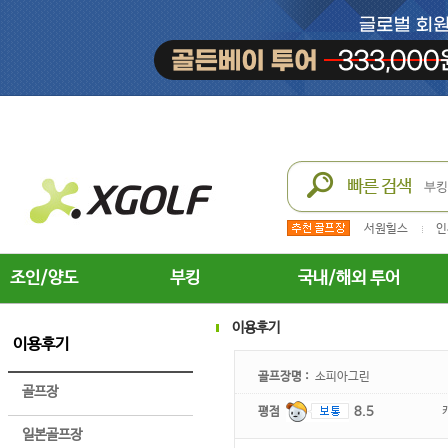
서원힐스
인
조인/양도
부킹
국내/해외 투어
이용후기
이용후기
골프장명 :
소피아그린
골프장
평점
8.5
일본골프장