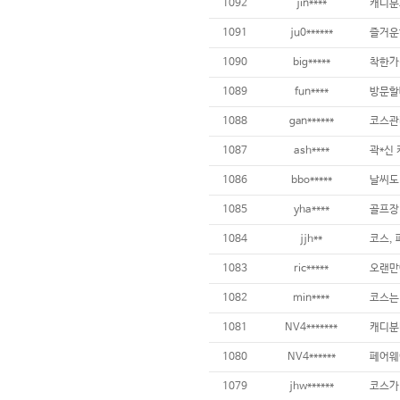
1092
jin****
1091
ju0******
즐거운
1090
big*****
1089
fun****
1088
gan******
1087
ash****
1086
bbo*****
1085
yha****
1084
jjh**
1083
ric*****
1082
min****
코스는
1081
NV4*******
캐디분
1080
NV4******
1079
jhw******