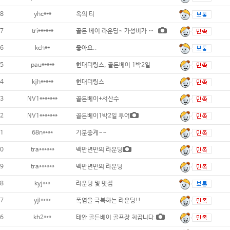
8
yhc***
옥의 티
7
tri******
골든 베이 라운딩~ 가성비가 갑이네요 ^^
6
kch**
좋아요..
5
pau*****
현대더링스, 골든베이 1박2일
4
kjh*****
현대더링스
3
NV1*******
골든베이+서산수
2
NV1*******
골든베이1박2일 투어
1
68n****
기분좋게~~
0
tra******
백만년만의 라운딩
9
tra******
백만년만의 라운딩
8
kyj***
라운딩 및 맛집
7
yjl****
폭염을 극복하는 라운딩!!
6
kh2***
태안 골든베이 골프장 최곱니다.