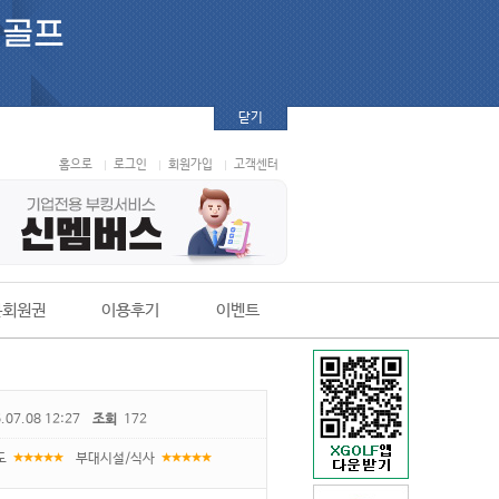
닫기
홈으로
로그인
회원가입
고객센터
본회원권
이용후기
이벤트
.07.08 12:27
조회
172
도
부대시설/식사