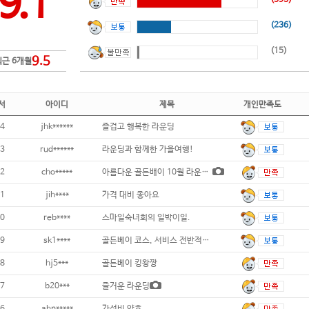
9.1
(236)
(15)
9.5
최근 6개월
서
아이디
제목
개인만족도
4
jhk******
즐겁고 행복한 라운딩
3
rud******
라운딩과 함께한 가을여행!
2
cho*****
아름다운 골든배이 10월 라운딩~~
1
jih****
가격 대비 좋아요
0
reb****
스마일숙녀회의 일박이일.
9
sk1****
골든베이 코스, 서비스 전반적으로 실망하고
8
hj5***
골든베이 킹왕짱
7
b20***
즐거운 라운딩
6
ahn*****
가성비 양호