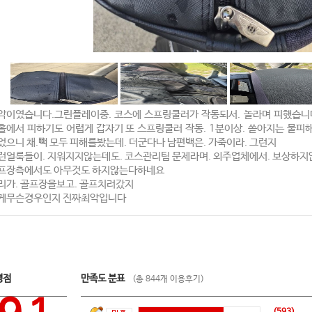
악이였습니다.그린플레이중. 코스에 스프링쿨러가 작동되서. 놀라며 피했습니
홀에서 피하기도 어렵게 갑자기 또 스프링쿨러 작동. 1분이상. 쏟아지는 물피해
었으니 채.빽 모두 피해를봤는데. 더군다나 남편백은. 가죽이라. 그런지
런얼룩들이. 지워지지않는데도. 코스관리팀 문제라며. 외주업체에서. 보상하지
프장측에서도 아무것도 하지않는다하네요
리가. 골프장을보고. 골프치러갔지
게무슨경우인지 진짜최악입니다
평점
만족도 분표
(총 844개 이용후기)
(593)