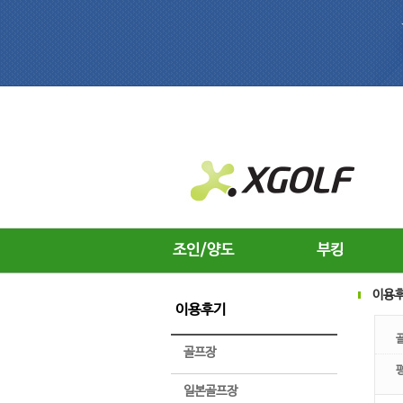
조인/양도
부킹
이용
이용후기
골프장
일본골프장