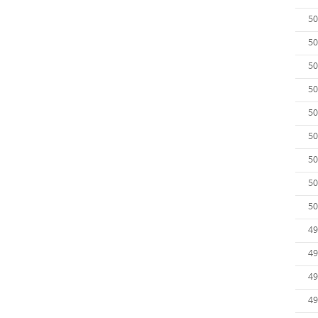
50
50
50
50
50
50
50
50
50
49
49
49
49