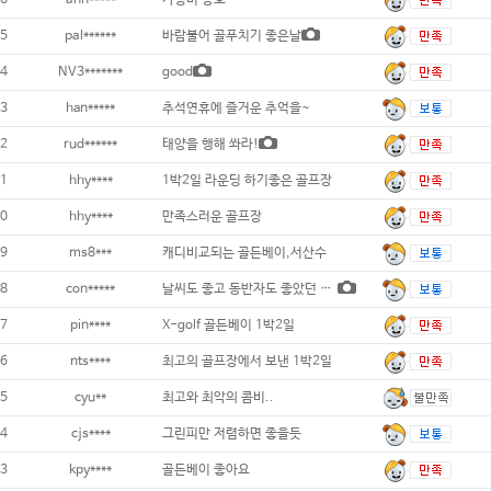
5
pal******
바람불어 골푸치기 좋은날
4
NV3*******
good
3
han*****
추석연휴에 즐거운 추억을~
2
rud******
태양을 행해 쏴라!
1
hhy****
1박2일 라운딩 하기좋은 골프장
0
hhy****
만족스러운 골프장
9
ms8***
캐디비교되는 골든베이,서산수
8
con*****
날씨도 좋고 동반자도 좋았던 골든베이...
7
pin****
X-golf 골든베이 1박2일
6
nts****
최고의 골프장에서 보낸 1박2일
5
cyu**
최고와 최악의 콤비..
4
cjs****
그린피만 저렴하면 좋을듯
3
kpy****
골든베이 좋아요