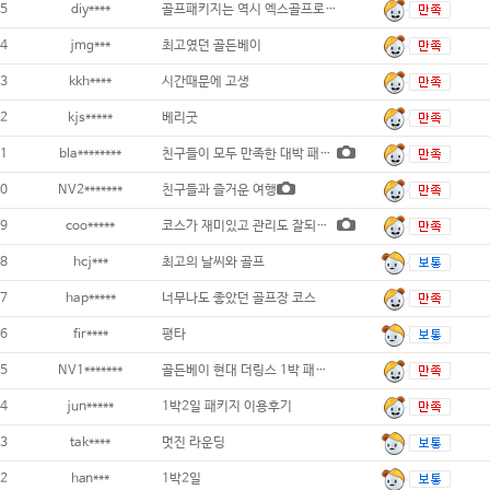
5
diy****
골프패키지는 역시 엑스골프로....
4
jmg***
최고였던 골든베이
3
kkh****
시간때문에 고생
2
kjs*****
베리굿
1
bla********
친구들이 모두 만족한 대박 패키지
0
NV2*******
친구들과 즐거운 여행
9
coo*****
코스가 재미있고 관리도 잘되어 있네요.
8
hcj***
최고의 날씨와 골프
7
hap*****
너무나도 좋았던 골프장 코스
6
fir****
평타
5
NV1*******
골든베이 현대 더링스 1박 패키지
4
jun*****
1박2일 패키지 이용후기
3
tak****
멋진 라운딩
2
han***
1박2일