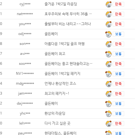
2
cyj****
즐거운 1박2일 라운딩
1
nat*******
호우주의보 속에 무사히 36홀 라운딩을 마치
0
you****
출발부터 비는 내리고~~그러나
9
odj*****
골든베이
8
son***
아름다운 1박2일 골프 여행
7
avi***
골든베이 최고
6
soo****
골든베이는 좋고 현대솔라고는 프론트 직원은
5
NV1*******
골든베이 1박2일 패키지
4
mdg*******
언제나 환상적인 코스
3
jam*****
최고의 패키지~!
2
daj*******
골든베이
1
yhc***
환상의 라운딩
0
leh****
다시 가고 싶은 곳
9
pau*****
현대더링스, 골든베이