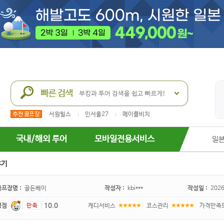
서원힐스
인서울27
메이플비치
국내/해외 투어
모바일전용서비스
일
후기
골프장명 :
골든베이
작성자 :
kbi***
작성일 :
2026
평점
10.0
캐디서비스
코스관리
가격만족