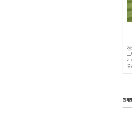
전
그
라
좋
전체