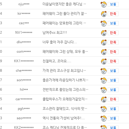
5
oju****
더운날이였지만 좋은 캐디님 덕분에 시원하게
4
kir******
페어웨이 그린 둘다 관리가 잘된 골프장입니다
3
caz***
페어웨이는 양호한데 그린이 너무 느려요. 라
2
NV1*******
남여주cc 최고!!!
1
dlw******
너무 좋아 자주 갑니다...
0
com*****
페어웨이와 그린 상태, 모두 좋았습니
9
KK1*********
친절하고, 조아요....
8
che*******
가격 관리 코스구성 최고입니다 캐디는
7
son******
좋은가격에 라운딩하기 나쁘지 않아요. 가성비
6
hil***
전반적으로 좋았는데 그린스피드를 올렸으면 합
5
car********
클럽하우스가 오래된거같았지만 나쁘지 않고
4
pgh****
코스관리 잘돼있고, 식사의 맛과 가격
3
seo******
역시 전통의 가성비 남여주!...
2
KK2*********
코스 캐디님 전체적으로 다 좋았습니다...