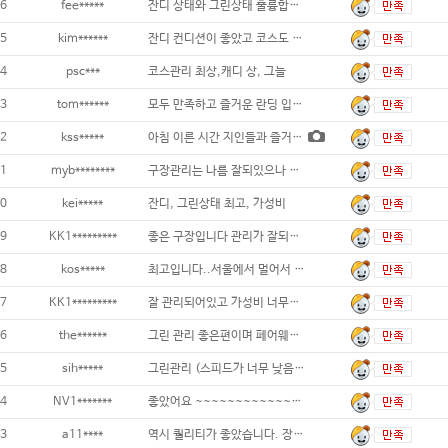
6
fee*****
잔디 상태와 그린상태 훌륭합니다 ...
5
kim******
잔디 컨디션이 좋았고 코스도 재미있습니다..
4
psc***
코스관리 최상,캐디 상, 그늘
3
tom******
모두 만족하고 즐거운 란딩 입니다 ...
2
kss*****
아침 이른 시간 지인들과 즐거운 라운드 했
1
myb********
구장관리는 나름 잘되있으나 느린그린은 문제점
0
kei*****
잔디, 그린상태 최고, 가성비
9
KK1*********
좋은 구장입니다 관리가 잘되어있어요...
8
kos*****
최고입니다..서울에서 멀어서 그렇치...
7
KK1*********
잘 관리되어있고 가성비 너무좋고 주말에도 부
6
the******
그린 관리 좋은편이며 페어웨이도 디봇 많치
5
sih*****
그린관리 (스피드가 너무 낮음) 외 대체적으
4
NV1*******
좋았어요 ~~~~~~~~~~~~~~~~~..
3
a11****
역시 퀄리티가 좋았습니다. 장마철이라 그린이