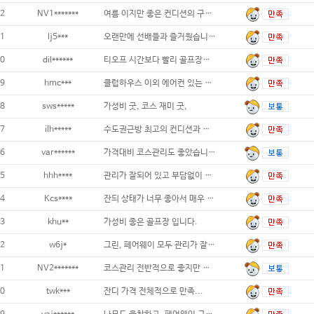
2
NV1*******
여름 이지만 좋은 컨디션의 구장에서 플레이했
1
lj5***
오랜만에 선배들과 즐거웠습니다.
0
dil******
티오프 시간보다 빨리 골프장에서 진행하였음에
9
hmc***
클럽하우스 이외 에어컨 있는 쉴수 있는곳 있
8
sws*****
가성비 굿, 코스 재미 굿,
7
ilh*****
수도권근방 최고의 컨디션과 조경입니다 캐디
6
var******
가격대비 코스관리도 좋았습니다 대체적으로
5
hhh****
관리가 잘되어 있고 부담없이 칠수 있는 골프
4
Kcs****
잔듸 상태가 너무 좋아서 매우 만족합니다..
3
khu**
가성비 좋은 골프장 입니다.
2
w6j*
그린, 페어웨이 모두 관리가 잘 되어
1
NV2*******
코스관리 전반적으로 좋지만 여름이라 그런지
0
twk***
잔디 가격 전체적으로 만족...