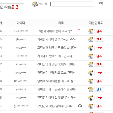
(9)
9.3
최근 6개월
서
아이디
제목
개인만족도
6
NV4*******
그린 페어웨이 상태 너무 좋으네요...
5
jhp****
저렴한가격에 좋은골프장 코스관리도잘되어있어
4
maz***
그린상태 너무너무 좋았습니다. 코스도 무난
3
jul*******
가격대비 만족도 최고입니다. 특히 치킨에
2
kba****
잔디상태가 정말 좋네요. 길이가 좀 긴듯하
1
kms****
캐디님이 친절하고 코스 관리도 잘 되어있고
0
new******
남여주cc 후회없는 최고의 골프장 ~~^^
9
esl*****
페어웨이와 그린관리가 잘되어 있어서 재방문의
8
mis****
잔디관리상태 최상입니다. 캐디피 코스관리
7
gub*******
오랜만에 찾은 남여주 언제나 그랬