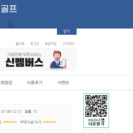
닫기
홈으로
로그인
회원가입
고객센터
본회원권
이용후기
이벤트
.07.08 12:12
조회
72
도
부대시설/식사