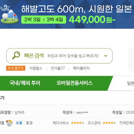
서원힐스
인서울27
메이플비치
국내/해외 투어
모바일전용서비스
일
후기
골프장명 :
남여주
작성자 :
seo****
작성일 :
2026
평점
8.0
캐디서비스
코스관리
가격만족