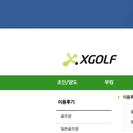
조인/양도
부킹
이용
이용후기
골프장
일본골프장