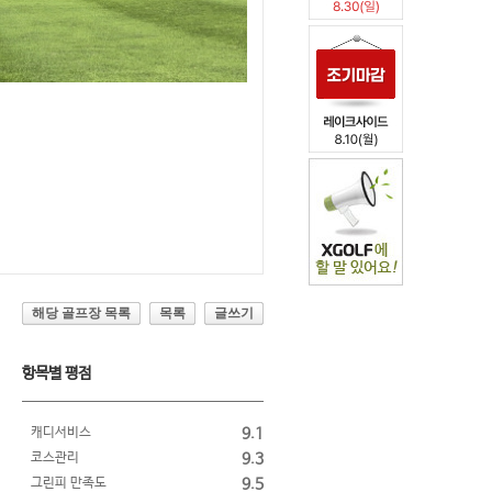
해당 골프장 목록
목록
글쓰기
항목별 평점
캐디서비스
9.1
코스관리
9.3
그린피 만족도
9.5