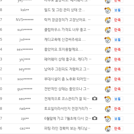
9
yaj******
나무도 울창하고. 페어웨이 그린. 모두 관리
8
ksk**
필드 및 그린 관리 상태 굿...
7
NV5*******
락커 장금장치가 고장났어요. 장김은 되는데
6
sun******
클럽하우스 가격도 너무 좋고 잔디가 너무
5
jwl****
캐디교육에 신경써주세요 ...
4
sex*******
좋았어요.또이용할께요....
3
ysj****
페어웨이 상태 좋구요, 캐디가 친절
2
sey****
남여주 그린피도 저렴하고 그린상태도 좋아요.
1
soo******
부대시설이 좀 노후화 되어있으나, 페
0
guc******
전반적인 상태는 좋았으나 그린 스피드가 조금
9
seo****
전체적으로 코스관리가 잘 되어있고 재미있는
8
nab***
토요일이라서인지 전장거리가 짧아서 좀 지루했
7
zpi**
6월말에 가고 7월초에 다시 갔는데 여름이
6
caz***
퍼팅 라인 정확히 보는 캐디님과 너무도 느린