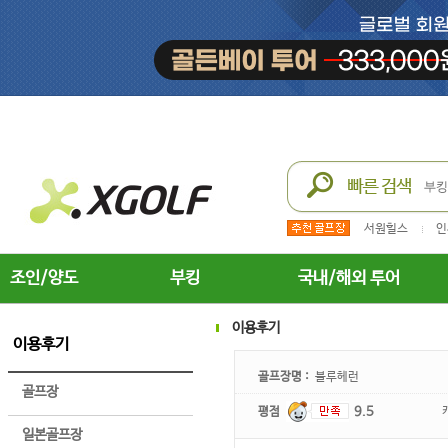
서원힐스
인
조인/양도
부킹
국내/해외 투어
이용후기
이용후기
골프장명 :
블루헤런
골프장
평점
9.5
일본골프장