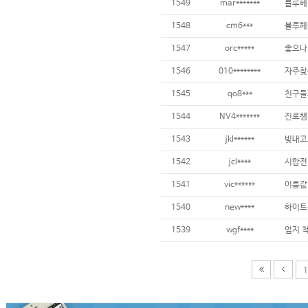
1549
mar*******
블루헤
1548
cm6***
블루헤
1547
orc*****
좋으나 
1546
010********
자주찾
1545
qo8***
친구들
1544
NV4*******
진로챔
1543
jkl******
빚내고
1542
jcl****
시합전
1541
vic******
이름값
1540
new****
1539
wgf****
엄지 
1