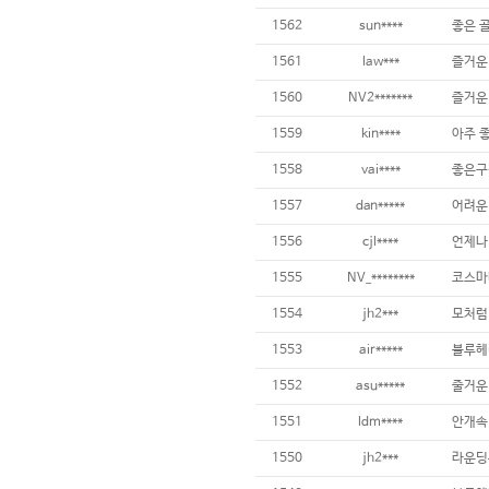
1562
sun****
좋은 
1561
law***
즐거운
1560
NV2*******
즐거운
1559
kin****
아주 
1558
vai****
좋은구
1557
dan*****
어려운
1556
cjl****
언제나
1555
NV_********
코스마
1554
jh2***
모처럼
1553
air*****
블루헤
1552
asu*****
줄거운
1551
ldm****
안개속
1550
jh2***