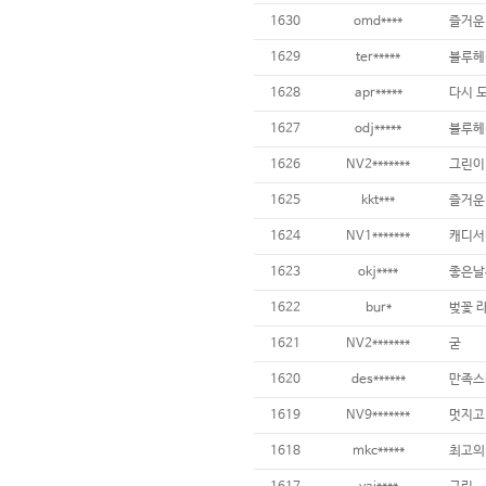
1630
omd****
즐거운
1629
ter*****
블루헤
1628
apr*****
다시 
1627
odj*****
블루헤
1626
NV2*******
그린이 
1625
kkt***
즐거운
1624
NV1*******
캐디서
1623
okj****
좋은날
1622
bur*
벚꽃 
1621
NV2*******
굳
1620
des******
만족스
1619
NV9*******
멋지고
1618
mkc*****