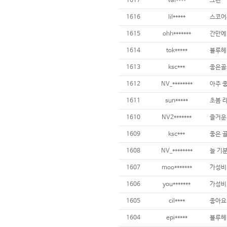
1617
vai****
그린
1616
lil*****
스코어
1615
ohh*******
간만에
1614
tok*****
블루헤
1613
ksc***
좋은골
1612
NV_********
아주 좋
1611
sun*****
초봄 
1610
NV2*******
즐거운
1609
ksc***
좋은 
1608
NV_********
늘 기분
1607
moo*******
가성비
1606
you*******
가성비
1605
cil****
좋아요
1604
epi*****
블루헤