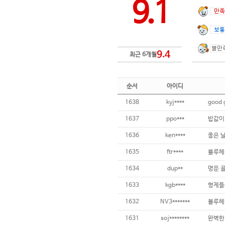
9.1
9.4
최근 6개월
순서
아이디
1638
kyj****
good 
1637
ppo***
밥값이
1636
ken****
1635
ftr****
블루헤
1634
dup**
명문 
1633
kgb****
형제들
1632
NV3*******
블루헤
1631
soj********
완벽한