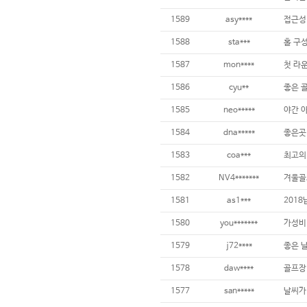
1589
asy****
접근성
1588
sta***
1587
mon****
첫 라운
1586
cyu**
좋은 
1585
neo*****
야간 
1584
dna*****
1583
coa***
최고의
1582
NV4*******
겨울골
1581
as1***
201
1580
you*******
가성비
1579
j72****
좋은 날
1578
daw****
골프장
1577
san*****
날씨가