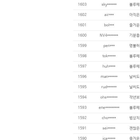
1603
sky******
블루헤
1602
air***
아직은
1601
bol***
즐거운
1600
NV4*******
기분좋
1599
pen***
명불허
1598
tok*****
블루헤
1597
huh****
블루헤
1596
man******
1595
rud******
1594
ohs*******
작년보
1593
ene*********
블루헤
1592
cho*****
범상치
1591
sei*****
괜찮은
1590
ica*****
즐거운