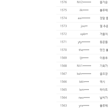
1576
NV2*******
즐거운
1575
ilk*****
블루헤런
1574
asi*******
정말 
1573
joo**
젤 추
1572
opb**
1571
yty*******
동문들
1570
the*****
멋진 
1569
ljt*****
이용후
1568
NV1*******
기회가
1567
ksh********
골프장
1566
bkh****
역시
1565
lsm****
하이트
1564
neo*****
날씨가
1563
yre*****
블루헤