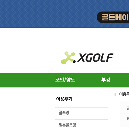
조인/양도
부킹
이용
이용후기
골프장
일본골프장