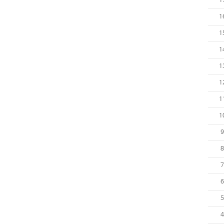
1
1
1
1
1
1
1
1
9
8
7
6
5
4