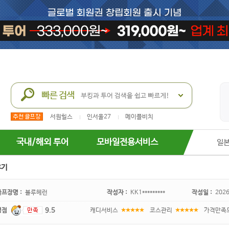
서원힐스
인서울27
메이플비치
국내/해외 투어
모바일전용서비스
일
후기
골프장명 :
블루헤런
작성자 :
KK1*********
작성일 :
2026
평점
9.5
캐디서비스
코스관리
가격만족