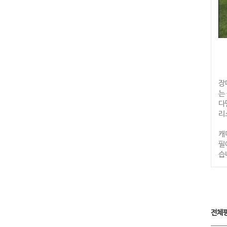
장
는
다
리
캐
필
습
전체