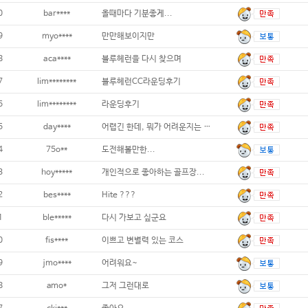
0
bar****
올때마다 기분좋게...
9
myo****
만만해보이지만
8
aca****
블루헤런을 다시 찾으며
7
lim********
블루헤런CC라운딩후기
6
lim********
라운딩후기
5
day****
어렵긴 한데, 뭐가 어려운지는 잘...
4
75o**
도전해볼만한...
3
hoy*****
개인적으로 좋아하는 골프장...
2
bes****
Hite ???
1
ble*****
다시 가보고 싶군요
0
fis****
이쁘고 변별력 있는 코스
9
jmo****
어려워요~
8
amo*
그저 그런대로