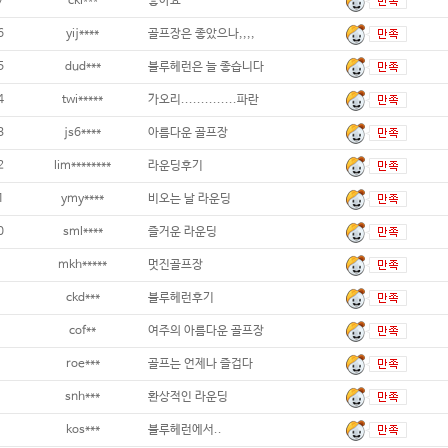
7
cki***
좋아요
6
yij****
골프장은 좋았으나,,,,
5
dud***
블루헤런은 늘 좋습니다
4
twi*****
가오리..............파란
3
js6****
아름다운 골프장
2
lim********
라운딩후기
1
ymy****
비오는 날 라운딩
0
sml****
즐거운 라운딩
mkh*****
멋진골프장
ckd***
블루헤런후기
cof**
여주의 아름다운 골프장
roe***
골프는 언제나 즐겁다
snh***
환상적인 라운딩
kos***
블루헤런에서..