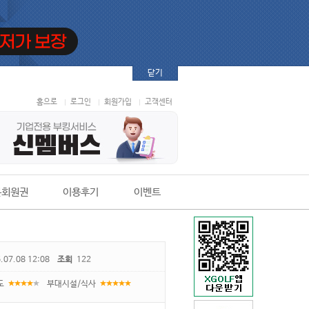
닫기
홈으로
로그인
회원가입
고객센터
본회원권
이용후기
이벤트
.07.08 12:08
조회
122
도
부대시설/식사