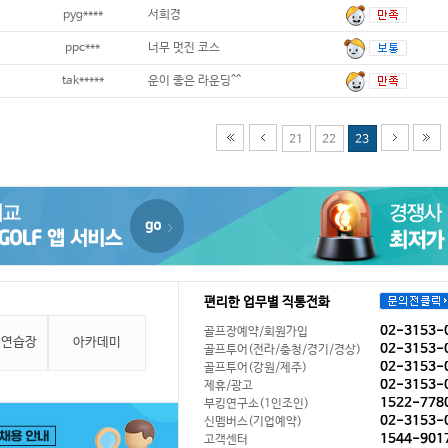
pyg****
서희경
ppc***
너무 멋진 코스
tak*****
운이 좋은 라운딩^^
21
22
23
편리한 업무별 직통전화
02-3153-
골프장예약/회원가입
 연습장
아카데미
02-3153-
골프투어(전라/충청/경기/경상)
02-3153-
골프투어(강원/제주)
02-3153-
제휴/광고
1522-778
부킹연구소(1인조인)
02-3153-
신멤버스(기업예약)
1544-901
고객센터