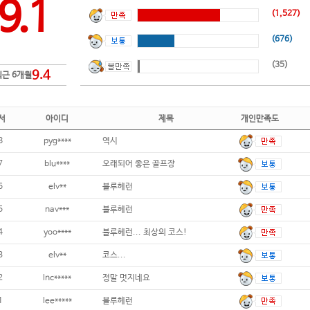
9.1
(1,527)
(676)
(35)
9.4
최근 6개월
서
아이디
제목
개인만족도
8
pyg****
역시
7
blu****
오래되어 좋은 골프장
6
elv**
블루헤런
5
nav***
블루헤런
4
yoo****
블루헤런... 최상의 코스!
3
elv**
코스...
2
lnc*****
정말 멋지네요
1
lee*****
블루헤런