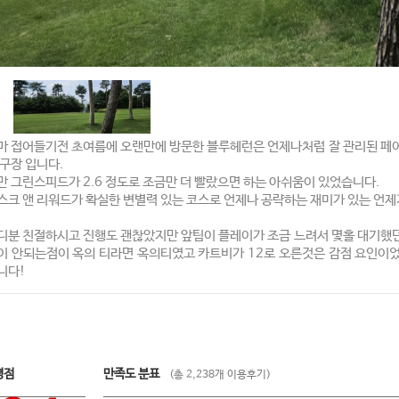
마 접어들기전 초여름에 오랜만에 방문한 블루헤런은 언제나처럼 잘 관리된 페
 구장 입니다.
만 그린스피드가 2.6 정도로 조금만 더 빨랐으면 하는 아쉬움이 있었습니다.
스크 앤 리워드가 확실한 변별력 있는 코스로 언제나 공략하는 재미가 있는 언
디분 친절하시고 진행도 괜찮았지만 앞팀이 플레이가 조금 느려서 몇홀 대기했
이 안되는점이 옥의 티라면 옥의티였고 카트비가 12로 오른것은 감점 요인이
니다!
평점
만족도 분표
(총 2,238개 이용후기)