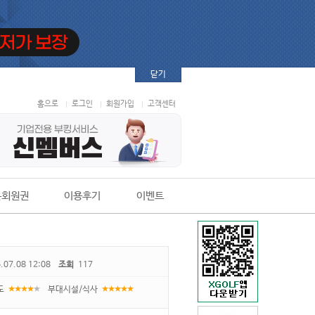
닫기
홈으로
로그인
회원가입
고객센터
본회원권
이용후기
이벤트
.07.08 12:08
조회
117
도
부대시설/식사