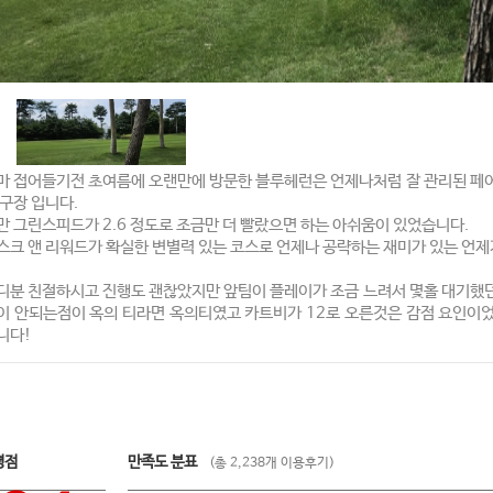
마 접어들기전 초여름에 오랜만에 방문한 블루헤런은 언제나처럼 잘 관리된 페
 구장 입니다.
만 그린스피드가 2.6 정도로 조금만 더 빨랐으면 하는 아쉬움이 있었습니다.
스크 앤 리워드가 확실한 변별력 있는 코스로 언제나 공략하는 재미가 있는 언
디분 친절하시고 진행도 괜찮았지만 앞팀이 플레이가 조금 느려서 몇홀 대기했
이 안되는점이 옥의 티라면 옥의티였고 카트비가 12로 오른것은 감점 요인이
니다!
평점
만족도 분표
(총 2,238개 이용후기)