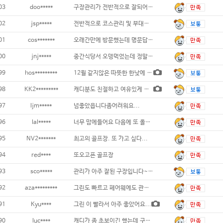
03
doo*****
구장관리가 전반적으로 잘되어 있어서 만족했습
02
jsp*****
전반적으로 코스관리 및 부대시설등등 만족하였
01
cos*******
오래간만에 방문했는데 명문답게 초겨울인데도
00
jnj*****
중간식당서 오뎅먹었는데 정말 양이 넘 작네요
99
hos*********
12윌 같지않은 따뜻한 한낮에 겨울골프를
98
KK2*********
캐디분도 친절하고 여유있게 골프쳤어요. 러프
97
ljm*****
넘좋았읍니다좀어려워요...
96
lal*****
너무 맘에들어요 다음에 또 올게요...
95
NV2*******
최고의 골프장. 또 가고 싶다...
94
red****
또오고픈 골프장
93
sco*****
관리가 아주 잘된 구장입니다~ 그린스피드도
92
aza*********
그린도 빠르고 페어웨에도 관리잘되어 있어서
91
Kyu****
그린 이 빨라서 아주 좋았어요...
90
luc****
캐디가 좀 초보이긴 했는데 구장 상태는 말할