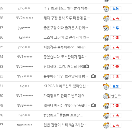
89
pho****
？？ 최고네요.. 빨리빨리 채촉만 아니
88
NV2*******
캐디 구장 음식 모두 마음에 들었습니다...
87
jys*****
좋은구장 이라 즐거운 시간이었어요. 조금
86
ksk****
코스와 그린이 질 관리되어 있어요^^ ..
85
phg****
처음가본 블루헤런cc 그린관리좋고 캐디
84
NV1******
좋았습니다.코스관리가 잘되있고...
83
NV5*******
잔디상태, 그린, 캐디님 친절
82
NV7******
블루헤런 약간 흐린날씨에 방문하였는데,
81
sig***
KLPGA 하이트진로 챔피언십 이후 6일만에
80
NV1*******
가격정책도 관리도 별로예요 ...
79
NV8******
뭐하나 빠지는거없이 만족합니다~~...
78
han****
항상최고^^훌륭한 골프장...
77
toy*******
전반 진행이 느려 9홀 3시간 걸렸어요.