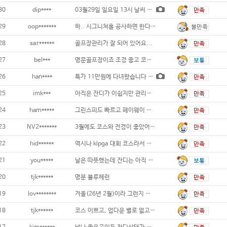
30
dip****
03월29일 일요일 13시 날씨 좋고 잔디
29
oop*******
하.. 시그니쳐홀 공사하면 한다 미리공지 해
28
sar******
골프장관리가 잘 되어 있어요...
27
bel***
명문골프장이죠 조경 좋고 코스도 좋고 캐
26
han****
특가 11만원에 다녀왔습니다 여전히 잔디 좋
25
imk***
아직은 잔디가 이쉽지만 관리를 잘하고 있는듯
24
ham*****
그린스피드 빠르고 페이웨이 관리도 굳\~..
23
NV2*******
3월에도 코스와 전경이 좋았어요...
22
hid******
역시나 klpga 대회 코스라서 난이도가 무
21
you*****
날은 따뜻했는데 잔디는 아직 덜 올라왔네요~
20
tjk******
명분 블루헤런
19
lov********
겨울(26년 2월)이라 그런지 그린이 울퉁불
18
tjk******
코스 이쁘고, 업다운 별로 없고 전장