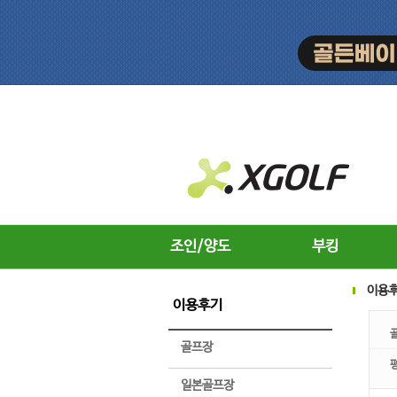
조인/양도
부킹
이용
이용후기
골프장
일본골프장