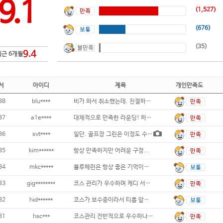
9.1
(1,527)
(676)
(35)
9.4
최근 6개월
서
아이디
제목
개인만족도
38
blu****
비가 와서 취소했는데. 친절하게 처리해 주셔
37
a1e****
대체적으로 만족한 라운딩! 하지만 같은급의
36
svt****
일단. 골프장 그린은 이정도 수준이 많습니다
35
kim******
항상 만족하지만 어려운 구장...
34
mkc*****
블루헤런은 항상 좋은 기억이었는데...이번
33
gig********
코스 관리가 우수하며 캐디 서비스 훌륭...
32
hid******
코스가 보수중이라서 티를 앞으로 많이 빼나서
31
hsc***
코스관리 전반적으로 우수하나 시그니처홀 공사