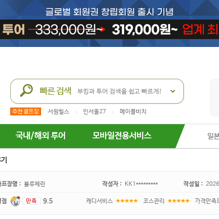
서원힐스
인서울27
메이플비치
국내/해외 투어
모바일전용서비스
일
후기
골프장명 :
블루헤런
작성자 :
KK1*********
작성일 :
2026
평점
9.5
캐디서비스
코스관리
가격만족