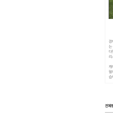
장
는
다
리
캐
필
습
전체