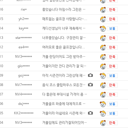
17
kim******
넘나 좋은곳인듯 잔디상태가 넘나 좋았
16
rie*
좋았습니다 아침ㅇ라 그린은 얼었어요...
15
yh2***
매트없는 골프장 사랑합니다~...
14
ksy***
캐디선생님이 너무 재촉해서 힘들었네요.날두추
13
sta********
너무좋았습니다. 구장관리 잘하는듯요..
12
es4***
여러모로 좋은 골프장입니다...
11
NV3*******
겨울 란딩이어도 그린 받아주고 캐디분이 분위
10
glo*****
겨울이지만 잔디 관리가 잘 되어 있네요. 즐
09
goj****
아직 시즌전이라 그린상태 페이웨이상태는 별루
08
NV7*******
음식 코스 클럽하우스 모든것이 잘관리돼
07
NV4*******
다 좋은데 부대시설 가격이 좀 있는편입니다.
06
dsj****
겨울골프 와중에 대체적으로 잘치고 왔네요.
05
KK2*********
겨울이라 아쉽네요 시즌에 와보고 싶어요
04
NV3*******
겨울임에도 관리가잘되어있어서 좋았습니다...