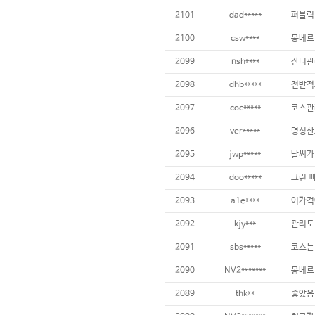
2101
dad*****
2100
csw****
2099
nsh****
2098
dhb*****
2097
coc*****
코스관
2096
ver*****
2095
jwp*****
2094
doo*****
그린 빠
2093
a1e****
2092
kjy***
2091
sbs*****
2090
NV2*******
몽베르
2089
thk**
좋았음