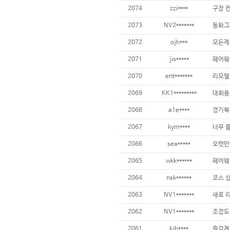
2074
zzi****
2073
NV2*******
2072
ojh***
2071
jis*****
2070
ent*******
2069
KK1*********
2068
a1e****
경기북
2067
kym****
너무 
2066
sea*****
2065
wkk******
2064
nsk******
코스 상
2063
NV1*******
2062
NV1*******
2061
kjb****
즐겁게