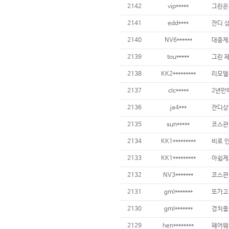
2142
vip*****
2141
edd****
잔디 
2140
NV6******
2139
tou*****
그린 페
2138
KK2*********
2137
clc*****
2136
ja4***
2135
sun*****
코스관
2134
KK1*********
2133
KK1*********
2132
NV3*******
2131
gml*******
2130
gml*******
2129
hen********