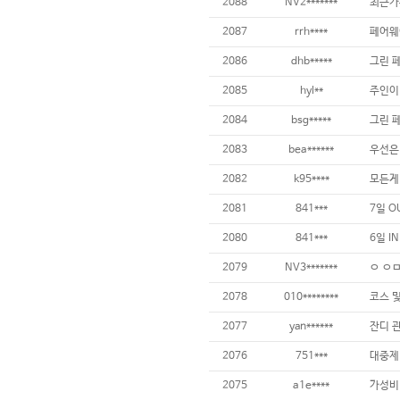
2088
NV2*******
2087
rrh****
2086
dhb*****
2085
hyl**
2084
bsg*****
2083
bea******
2082
k95****
2081
841***
2080
841***
2079
NV3*******
ㅇ ㅇㅁ
2078
010********
2077
yan******
2076
751***
2075
a1e****
가성비 