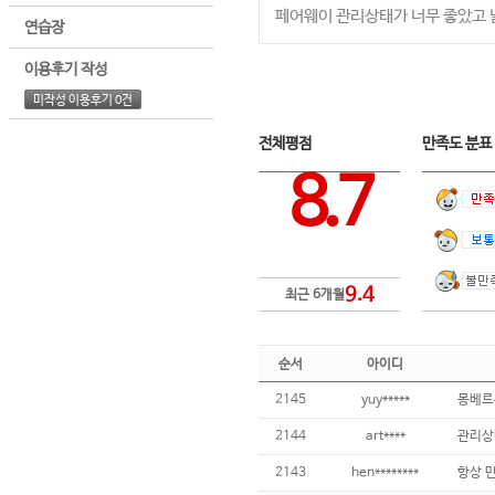
페어웨이 관리상태가 너무 좋았고 
연습장
이용후기 작성
미작성 이용후기 0건
전체평점
만족도 분
8.7
9.4
최근 6개월
순서
아이디
2145
yuy*****
2144
art****
관리상태
2143
hen********