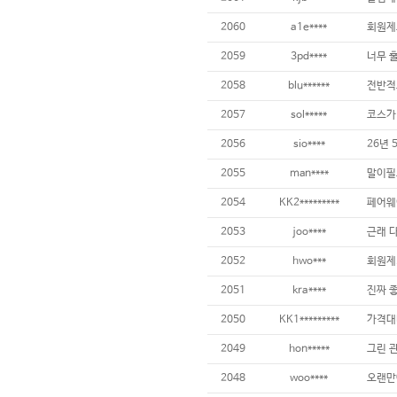
2060
a1e****
2059
3pd****
2058
blu******
2057
sol*****
2056
sio****
2055
man****
말이필
2054
KK2*********
2053
joo****
2052
hwo***
회원제.
2051
kra****
2050
KK1*********
가격대비
2049
hon*****
2048
woo****
오랜만에