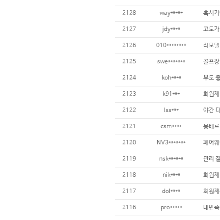
2128
way*****
2127
jdy****
2126
010********
2125
swe*******
2124
koh****
2123
k91***
2122
lss***
2121
csm****
2120
NV3*******
2119
nsk******
관리 잘
2118
nik****
2117
dol****
2116
pro*****
대만족