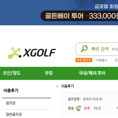
서원힐스
인
조인/양도
부킹
국내/해외 투어
이용후기
이용후기
골프장명 :
몽베르(대중제)
골프장
평점
10.0
일본골프장