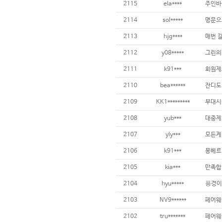
2115
ela****
2114
sol*****
명문으
2113
hjg****
2112
y08*****
2111
k91***
2110
bea******
잔디도 
2109
KK1*********
2108
yub***
2107
yly***
2106
k91***
2105
kia***
만족합
2104
hyu*****
픙경이 
2103
NV9******
페어웨
2102
tru*******