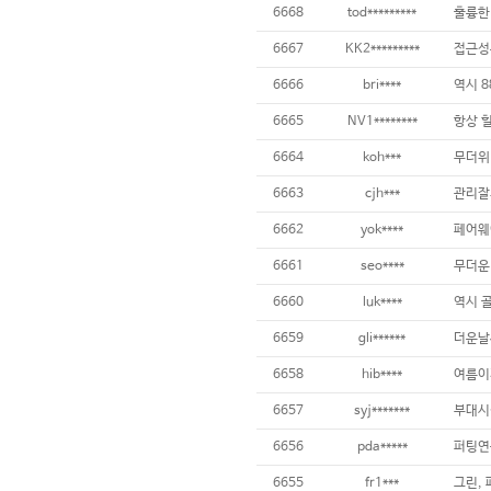
6668
tod*********
훌륭한 
6667
KK2*********
6666
bri****
역시 88
6665
NV1********
6664
koh***
6663
cjh***
6662
yok****
6661
seo****
6660
luk****
6659
gli******
6658
hib****
6657
syj*******
6656
pda*****
6655
fr1***
그린, 