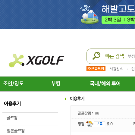
서원힐스
인
조인/양도
부킹
국내/해외 투어
이용후기
이용후기
골프장명 :
88
골프장
평점
6.0
일본골프장