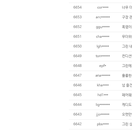
6654
cor****
너무 더
6653
arc******
6652
ggu*****
6651
cha*****
무더위
6650
lgh*****
6649
ton******
컨디션
6648
epf*
6647
ana******
훌륭한 
6646
kha****
넘 즐건
6645
hd1***
6644
lig*******
6643
jjo******
6642
pbs****