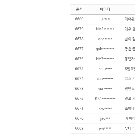
순서
아이디
6680
luk****
6679
NV2*******
6678
qng*****
6677
gab********
좋은 
6676
NV7*******
6675
kmu****
8월 5
6674
cuh*******
코스,
6673
yun*****
6672
KK1*********
믿고 가
6671
kko*****
6670
jad***
6669
jwj*****