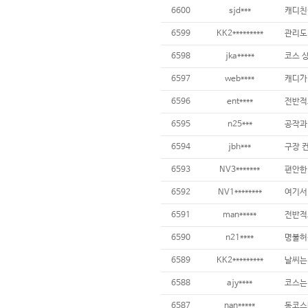
6600
sjd***
6599
KK2*********
6598
jka*****
6597
web****
6596
ent****
6595
n25***
6594
jbh***
6593
NV3*******
6592
NV1********
6591
man*****
전반적
6590
n21****
6589
KK2*********
6588
ajy****
6587
nan*****