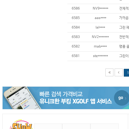
6586
NV9******
전체적
6585
aas****
6584
lal****
6583
NV2*******
6582
mab****
6581
ste*******
1