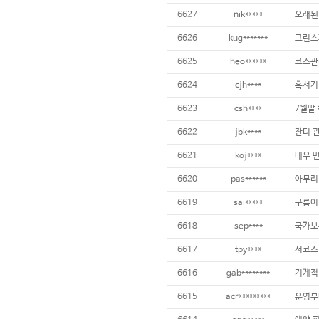
6627
nik*****
6626
kug*******
6625
heo******
6624
cjh****
6623
csh****
6622
jbk****
잔디 관
6621
koj****
매우 만
6620
pas******
6619
sai*****
6618
sep****
6617
tpy****
6616
gab********
6615
acr*********