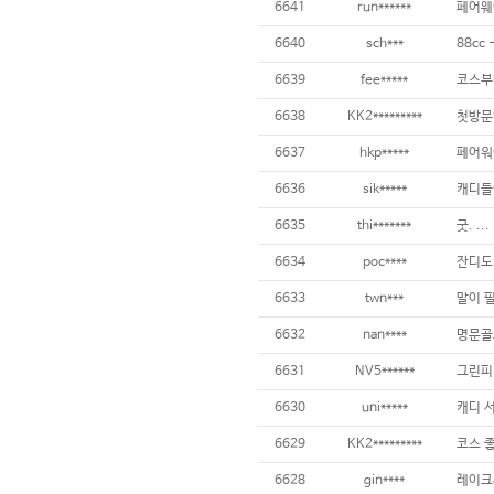
6641
run******
페어웨
6640
sch***
6639
fee*****
6638
KK2*********
6637
hkp*****
6636
sik*****
6635
thi*******
굿. ...
6634
poc****
6633
twn***
6632
nan****
6631
NV5******
6630
uni*****
6629
KK2*********
6628
gin****