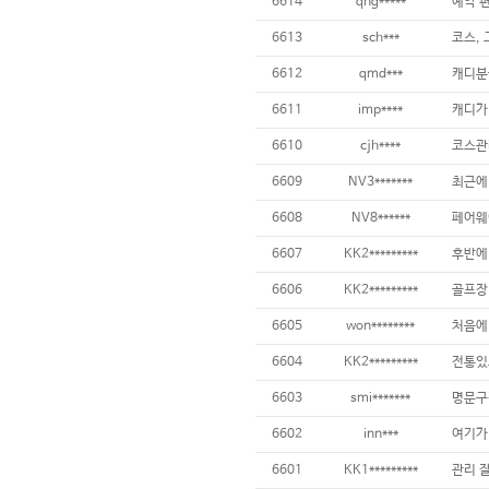
6614
qng*****
6613
sch***
코스, 
6612
qmd***
6611
imp****
캐디가
6610
cjh****
6609
NV3*******
최근에 
6608
NV8******
6607
KK2*********
6606
KK2*********
6605
won********
6604
KK2*********
전통있고
6603
smi*******
6602
inn***
여기가
6601
KK1*********