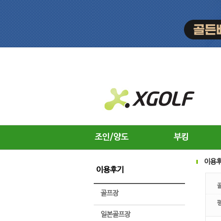
조인/양도
부킹
이용
이용후기
골프장
일본골프장