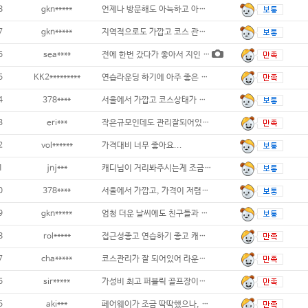
8
gkn*****
언제나 방문해도 아늑하고 아담한 J퍼블릭CC
7
gkn*****
지역적으로도 가깝고 코스 관리 좋고 조용하고
6
sea****
전에 한번 갔다가 좋아서 지인 데려갔는데 비
5
KK2*********
연습라운딩 하기에 아주 좋은 구장입니다 캐
4
378****
서울에서 가깝고 코스상태가 잘 관리되어 있고
3
eri***
작은규모인데도 관리잘되어있고 카트타고다니고
2
vol******
가격대비 너무 좋아요...
1
jnj***
캐디님이 거리봐주시는게 조금 잘 안맞는 느낌
0
378****
서울에서 가깝고, 가격이 저렴하고&#
9
gkn*****
엄청 더운 날씨에도 친구들과 란딩을 갔는데
8
rol*****
접근성좋고 연습하기 좋고 캐디님들도 좋고~~
7
cha*****
코스관리가 잘 되어있어 라운딩하기 좋았습니
6
sir*****
가성비 최고 퍼블릭 골프장이네요
5
aki***
페어웨이가 조금 딱딱했으나, 캐디님도