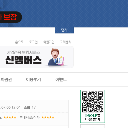
닫기
홈으로
로그인
회원가입
고객센터
본회원권
이용후기
이벤트
.07.06 12:04
조회
17
도
부대시설/식사