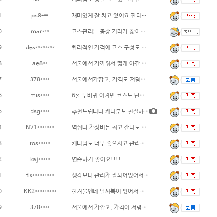
2
iia***
캐디님도 정말 쎈스있으시 잔디상태도 훌륭했
1
ps8***
재미있게 잘 치고 왔어요 잔디상태 좋아요
0
mar***
코스관리는 중상 거리가 잛아요 레이디티
9
des********
합리적인 가격에 코스 구성도 괜찮고,
8
ae8**
서울에서 가까워서 짧게 야간 라운딩 하기 좋
7
378****
서울에서가깝고, 가격도 저렴하고
6
mis****
6홀 두바퀴 이지만 코스도 난이도 적당하고
5
dsg****
추천드립니다 캐디분도 친절하시고 야간에 시원
4
NV1*******
역쉬나 가성비는 최고 잔디도 많이올라와서
3
ros*****
캐디님도 너무 좋으시고 관리도 잘되있어서 연
2
kaj*****
연습하기.좋아요!!!!...
1
tls*********
생각보다 관리가 잘되어있어서 좋았습니다...
0
KK2*********
한겨울엔데 날씨복이 있어서 따뜻하게 연습했어
9
378****
서울에서 가깝고, 가격이 저렴하며&#