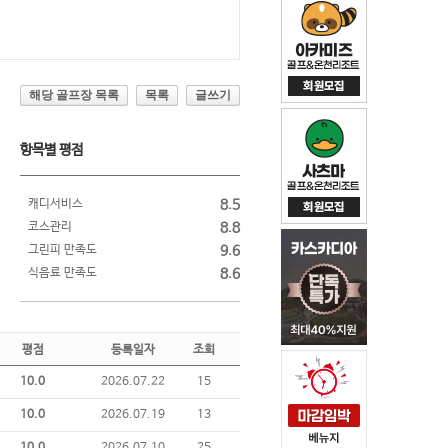
해당 골프장 목록
목록
글쓰기
항목별 평점
캐디서비스
8.5
코스관리
8.8
그린피 만족도
9.6
식음료 만족도
8.6
평점
등록일자
조회
10.0
2026.07.22
15
10.0
2026.07.19
13