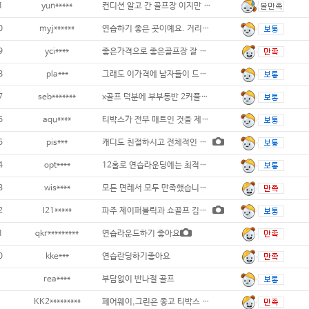
1
yun*****
컨디션 알고 간 골프장 이지만 캐디님이 너무
0
myj******
연습하기 좋은 곳이예요. 거리도 길고 경사도
9
yci****
좋은가격으로 좋은골프장 잘 다녀 왔네요 따
8
pla***
그래도 이가격에 남자들이 드라이저 칠수 있다
7
seb*******
x골프 덕분에 부부동반 2커플이 아주 저렴하
6
aqu****
티박스가 전부 매트인 것을 제외하고는 잔디와
5
pis***
캐디도 친절하시고 전체적인 컨디션도 가격대비
4
opt****
12홀로 연습라운딩에는 최적의 구장입니다.
3
wis****
모든 면레서 모두 만족했습니다 다음에 또
2
l21*****
파주 제이퍼블릭과 쇼골프 김포공항점 이용후기
1
qkr*********
연습라운드하기 좋아요
0
kke***
연습란딩하기좋아요
rea****
부담없이 반나절 골프
KK2*********
페어웨이,그린은 좋고 티박스 그린주변