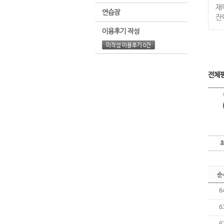
재
연습장
잔
이용후기 작성
미작성 이용후기 0건
전체
순
6
6