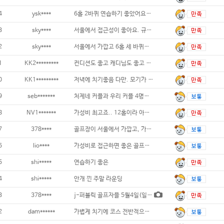
4
ysk****
6홀 2바퀴 연습하기 좋았어요~...
3
sky****
서울에서 접근성이 좋아요. 규모는 작지만 코
2
sky****
서울에서 가깝고 6홀 세 바퀴라 연습하기에
1
KK2*********
컨디션도 좋고 캐디님도 좋고 다 좋습니다
0
KK1*********
저녁에 치기좋음 다만. 모기가 ㅠㅠ...
9
seb*******
처제네 커플과 우리 커플 4명이 다녀왔는데요
8
NV1*******
가성비 최고죠.. 12홀이라 아쉬움이 많이남
7
378****
골프장이 서울에서 가깝고, 가격도 저
6
lio****
가성비로 접근하면 좋은 골프장...
5
shi*****
연습하기 좋은
4
shi*****
안개 낀 주말 라운딩
3
378****
j-퍼블릭 골프자믈 5월4일(일) 다녀왔어요
2
dam******
가볍게 치기에 코스 전반적으로 괜찮고 캐디님