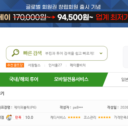
서원힐스
인서울27
메이플비치
국내/해외 투어
모바일전용서비스
일
후기
골프장명 :
제이퍼블릭(P6)
작성자 :
ps8***
작성일 :
2026
평점
10.0
캐디서비스
코스관리
가격만족