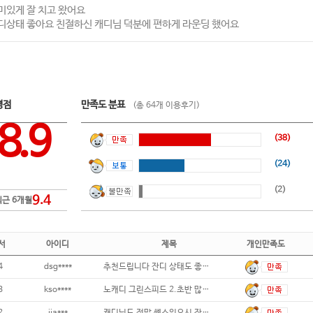
미있게 잘 치고 왔어요
디상태 좋아요 친절하신 캐디님 덕분에 편하게 라운딩 했어요
평점
만족도 분표
(총 64개 이용후기)
8.9
(38)
(24)
(2)
9.4
최근 6개월
서
아이디
제목
개인만족도
4
dsg****
추천드립니다 잔디 상태도 좋고 가격대비 만
3
kso****
노캐디 그린스피드 2.초반 많이 걸어서