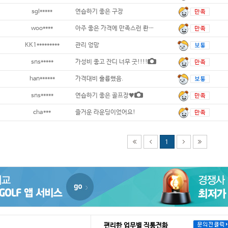
sgl*****
연습하기 좋은 구장
woo****
아주 좋은 가격에 만족스런 롼딩 ㅎ
KK1*********
관리 엉망
sns*****
가성비 좋고 잔디 너무 굿!!!!
han******
가격대비 훌륭했음.
sns*****
연습하기 좋은 골프장♥
cha***
즐거운 라운딩이었어요!
1
편리한 업무별 직통전화