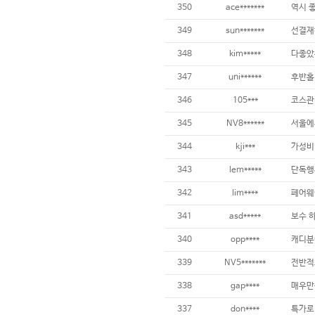
350
ace*******
역시 좋
349
sun*******
348
kim*****
347
uni******
346
105***
코스관
345
NV8******
344
kji***
가성비
343
lem*****
342
lim****
341
asd*****
340
opp****
캐디분
339
NV5*******
338
gap****
337
don****