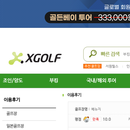
서원힐스
인
조인/양도
부킹
국내/해외 투어
이용후기
이용후기
골프장명 :
베뉴지
골프장
평점
10.0
일본골프장