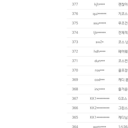
377
kjh****
괜찮아
376
qui******
375
ssu*****
374
ljk******
전체적
373
sw2*
372
hdh****
371
dun***
370
ros***
369
cod***
캐디 분
368
inc****
367
KK1*********
366
KK2*********
365
KK1*********
364
gom****