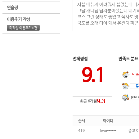
사실 베뉴지 어려워서 싫었는데 다
연습장
그날 캐디님 남자분이셨는데 내기
코스 그린 상태도 좋았고 식사도 
이용후기 작성
국도를 오래 타야 돼서 온전히 피
미작성 이용후기 0건
전체평점
만족도 분
9.1
9.3
최근 6개월
순서
아이디
419
kwo******