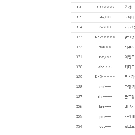
336
010********
335
shu****
334
ran****
333
KK2*********
332
nol*****
331
nay****
330
abc*****
329
KK2*********
코스가 
328
ebi****
327
rhr******
326
kim****
325
plu****
324
ost****