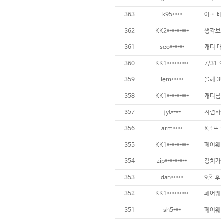
363
k95****
362
KK2*********
361
seo******
캐디 매
360
KK1*********
359
lem*****
358
KK1*********
357
jyt****
356
arm****
355
KK1*********
354
zip*********
353
dan*****
352
KK1*********
351
sh5***