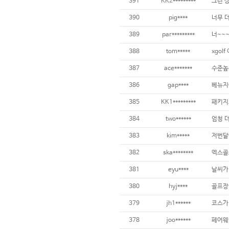
391
KK2*********
그린 상
390
pig****
389
par*********
너~~~
388
tom*****
387
ace*******
386
gap****
385
KK1*********
384
two******
383
kim*****
382
ska********
381
eyu****
380
hyj****
379
jh1******
378
joo******