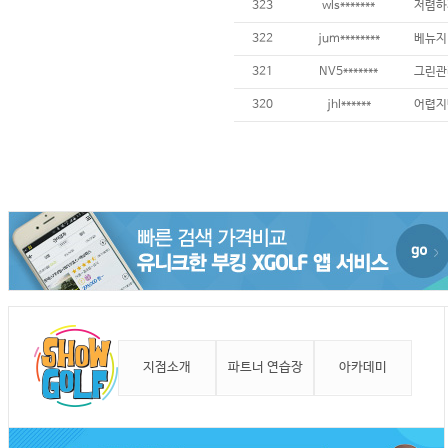
323
wls*******
저렴하게
322
jum********
321
NV5*******
320
jhl******
지점소개
파트너 연습장
아카데미