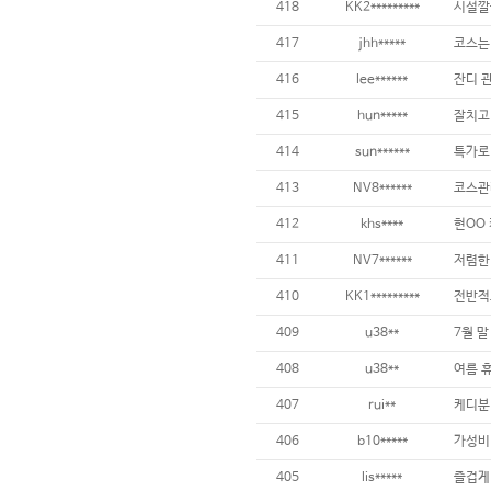
418
KK2*********
417
jhh*****
416
lee******
415
hun*****
414
sun******
413
NV8******
412
khs****
현OO 
411
NV7******
410
KK1*********
409
u38**
408
u38**
407
rui**
406
b10*****
405
lis*****