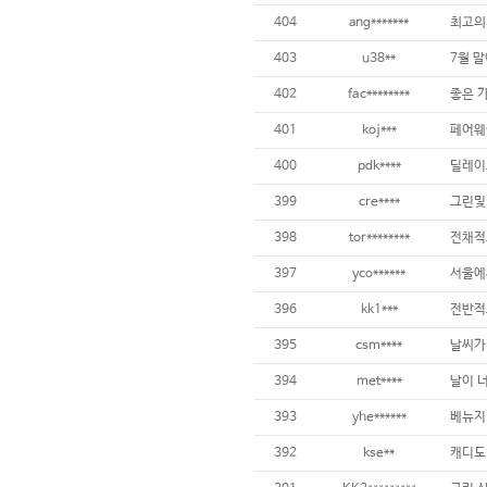
404
ang*******
403
u38**
402
fac********
좋은 가
401
koj***
400
pdk****
399
cre****
398
tor********
397
yco******
396
kk1***
395
csm****
394
met****
393
yhe******
392
kse**