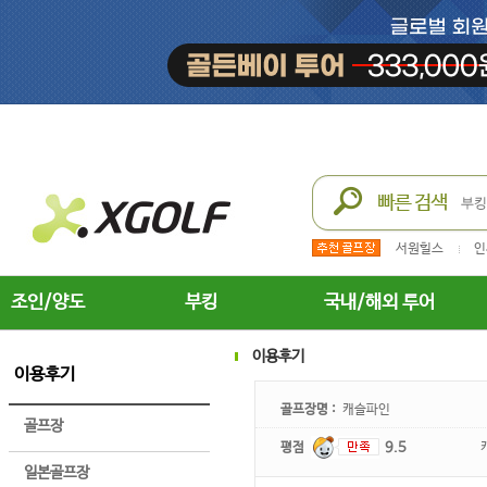
서원힐스
인
조인/양도
부킹
국내/해외 투어
이용후기
이용후기
골프장명 :
캐슬파인
골프장
평점
9.5
일본골프장