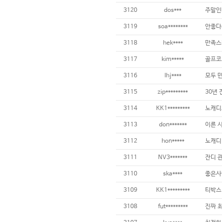
3120
dos***
3119
soa********
3118
hek****
만족스
3117
kim*****
3116
lhj****
3115
zip*********
3114
KK1*********
3113
don*******
3112
hon*****
3111
NV3*******
3110
ska****
3109
KK1*********
3108
fut*********