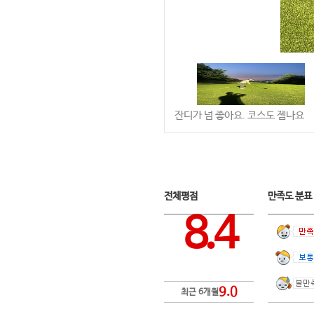
잔디가 넘 좋아요. 코스도 젬나요
전체평점
만족도 분
8.4
9.0
최근 6개월