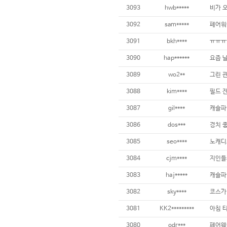
3093
hwb*****
3092
sam*****
페어워
3091
bkh****
ㅠㅠㅠ
3090
hap******
3089
wo2**
3088
kim****
3087
gil****
캐슬파
3086
dos***
경치 좋
3085
seo****
3084
cjm****
3083
haj*****
캐슬파
3082
sky****
3081
KK2*********
3080
odr***
페어웨이