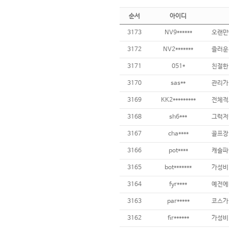
순서
아이디
3173
NV9******
3172
NV2*******
즐러운
3171
051*
3170
sas**
3169
KK2*********
3168
sh6***
3167
cha****
골프장 
3166
pot****
3165
bot*******
3164
fyr****
3163
par*****
3162
fir******