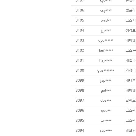
3107
kyo****
3106
csy****
3105
w28**
코스 내
3104
jjj****
3103
dyd******
3102
ben*****
3101
haj*****
캐슬파
3100
gus*******
가성비 
3099
jsp****
3098
got***
3097
dos***
3096
qqu**
3095
twi****
코스관
3094
sco****