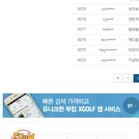
3079
shi*****
3078
ryo***
3077
hhk***
3076
bon*****
3075
hey*******
3074
wor*****
1