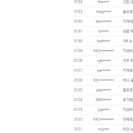
3134
the****
3133
meg*****
골프장
3132
tka*******
3131
lcm***
3130
tod*****
3129
KK2*********
가성비 
3128
cyb*****
3127
par*****
3126
KK1*********
3125
ydp******
3124
000******
3123
jsp****
3122
KK2*********
3121
mjc***