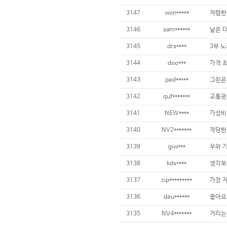
3147
won*****
3146
sam******
3145
drs****
3144
doo***
3143
pad*****
3142
quf*******
3141
NEW****
3140
NV2*******
3139
giw***
3138
kds****
3137
zip*********
3136
dau******
3135
NV4*******