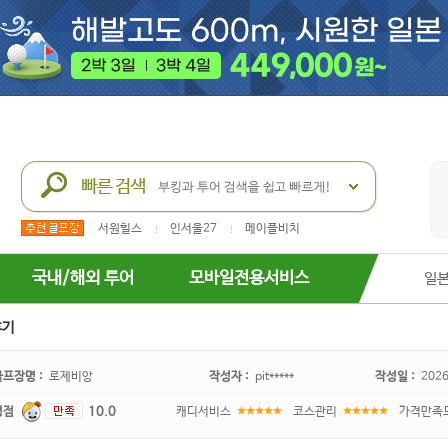
서원힐스
인서울27
메이플비치
국내/해외 투어
모바일전용서비스
일
후기
골프장명 :
로제비앙
작성자 :
pit*****
작성일 :
2026
평점
10.0
캐디서비스
코스관리
가격만족