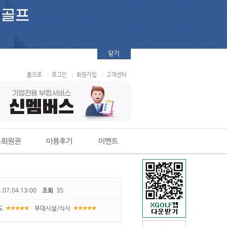
닫기
홈으로
로그인
회원가입
고객센터
본회원권
이용후기
이벤트
.07.04 13:00
조회
35
도
부대시설/식사