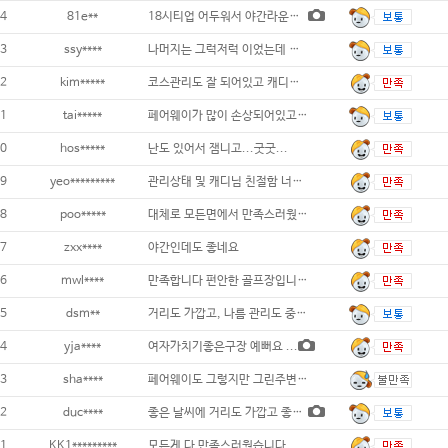
4
81e**
18시티업 어두워서 야간라운딩 선호하지
3
ssy****
나머지는 그럭저럭 이었는데 캐디는 공도 못봐
2
kim*****
코스관리도 잘 되어있고 캐디도 능숙하게 진행
1
tai*****
페어웨이가 많이 손상되어있고 그린도 느린편이
0
hos*****
난도 있어서 잼니고...굿굿...
9
yeo*********
관리상태 및 캐디님 친절함 너무 좋았습니다.
8
poo*****
대체로 모든면에서 만족스러웠어요...
7
zxx****
야간인데도 좋네요
6
mwl****
만족합니다 펀안한 골프장입니다....
5
dsm**
거리도 가깝고, 나름 관리도 중급으로
4
yja****
여자가치기좋은구장 예뻐요 ...
3
sha****
페어웨이도 그렇지만 그린주변 흙땅 무엇보다
2
duc****
좋은 날씨에 거리도 가깝고 좋은 친구들과 즐
1
KK1*********
모든게 다 만족스러웠습니다 ...