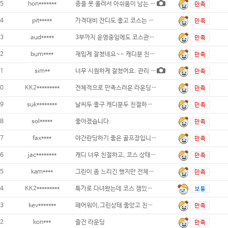
5
hon*******
종을 못 울려서 아쉬움이 남는 라운딩이었네요
4
pit*****
가격대비 잔디도 좋고 코스는 생각보다 어려워
3
aud*****
3부까지 운영중임에도 코스관리가 잘되어 있습
2
bum****
재밉게 잘쳤네요~~ 캐디분 친절하고 서울근
1
sim**
너무 시원하게 잘쳤어요. 관리 넘 잘되있구요
0
KK2*********
전체적으로 만족스러운 라운딩이었습니다...
9
suk********
날씨두 좋구 캐디분두 친절하구 즐건시간 이
8
sol*****
좋아졌습니다.
7
fax****
야간란딩하기 좋은 골프장입니다~...
6
jac********
캐디 너무 친절하고, 코스 상태도 좋
5
kam****
그린이 좀 느리긴 했지만 전체적으로 아기자기
4
KK2*********
특가로 다녀왔는데 코스 잼있고 관리 잘 되어
3
kev*******
페어워이,그린상태 좋았고 친절한 캐
2
kon***
즐건 라운딩