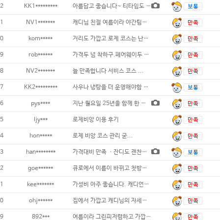
2
KK1*********
아름답고 좋습니다~ 티타임도 밀리지 않고~
1
NV1*******
캐디님 친절 여름이라 야간팀이 많은지 조금
0
kom*****
거리도 가깝고 로제 코스는 난이도와 재미가
9
rob******
가격두 넘 착하구.페어웨이두 잘 관리되어있구
8
NV2*******
늘 만족합니다 서비스 코스 ...
7
KK2*********
사우나 냉탕을 더 운영해야함 27홀에 사람
6
pys****
지난 월요일 25년을 함께 한 골프친구와
5
ljy***
로제비앙 이용 후기
4
hon*****
로제 비앙 코스 관리 굳...
3
han********
가격대비 만족 ㆍ잔디도 괜찬고 아이스크림도
2
goe******
큐로에서 이름이 바뀌고 첫방문 생각했던것보다
1
kee*******
가성비 아주 좋습니다. 캐디언니가 아주 훌륭
0
ohj******
집에서 가깝고 캐디님의 자세햐 코스 설명에
9
892***
여름이라 그린피저렴하고 가깝고!?^^ 좋네