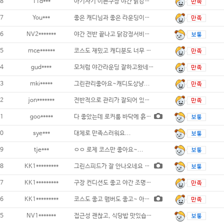
8
11d***
아기자기 이쁜구장 야간 닭강정 맛집이에영.
7
You***
좋은 캐디님과 좋은 라운딩이었습니다...
6
NV2*******
야간 전반 끝나고 닭강정서비스 너무 좋습니다
5
mce******
코스도 재밌고 캐디분도 너무 친절했습니다
4
gud****
모처럼 야간라운딩 잘하고왔네요 코스 괜찮고
3
mki*****
그린관리좋아요~캐디도상냥...
2
jon*******
전반적으로 관리가 잘되어 있어 좋았습니다
1
goo*****
다 좋았는데 로커룸 바닥에 흙이 많았음.
0
sye***
대체로 만족스러워요...
9
tje***
ㅇㅇ 로제 코스만 좋아요~...
8
KK1*********
그린스피드가 잘 안나오네요 페어웨이는 적당
7
KK1*********
구장 컨디션도 좋고 야간 조명도 너무 좋았어
6
KK1*********
코스도 좋고 맴버도 좋고~ 아주 굿이에요~
5
NV1*******
접근성 괜찮고, 식당밥 맛있습니다..