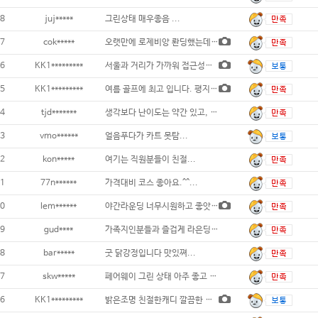
8
juj*****
그린상태 매우좋음 ...
7
cok*****
오랫만에 로제비앙 롼딩했는데 코스관리도 그린
6
KK1*********
서울과 거리가 가까워 접근성이 좋네요 관리
5
KK1*********
여름 골프에 최고 입니다. 평지보다 정말
4
tjd*******
생각보다 난이도는 약간 있고, 캐디분
3
vmo******
얼음푸다가 카트 못탐...
2
kon*****
여기는 직원분들이 친절...
1
77n******
가격대비 코스 좋아요.^^...
0
lem******
야간라운딩 너무시원하고 좋앗어요 서비스로
9
gud****
가족지인분들과 즐겁게 라은딩했어요 야간골프
8
bar*****
굿 닭강정입니다 맛있쪄...
7
skw*****
페어웨이 그린 상태 아주 좋고 중간 간식도
6
KK1*********
밝은조명 친절한캐디 깔끔한 코스관리로 만족도