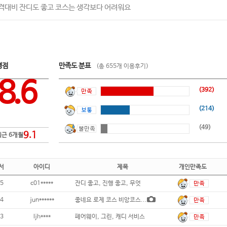
격대비 잔디도 좋고 코스는 생각보다 어려워요
평점
만족도 분표
(총 655개 이용후기)
8.6
(392)
(214)
(49)
9.1
최근 6개월
서
아이디
제목
개인만족도
5
c01*****
잔디 좋고, 진행 좋고, 무엇
4
jun******
좋네요 로제 코스 비앙코스...
3
ljh****
페어웨이, 그린, 캐디 서비스