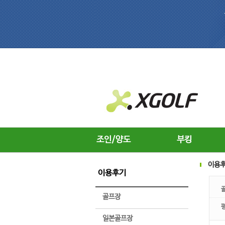
조인/양도
부킹
이용
이용후기
골프장
일본골프장