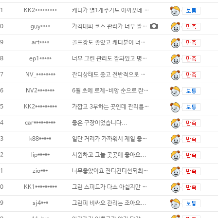
1
KK2*********
캐디가 별1개주기도 아까운데 0점이 안되서
0
guy****
가격대피 코스 관리가 너무 잘되어 있었음 ~
9
art****
골프장도 좋았고 캐디분이 너무 잘해주셔서
8
ep1*****
너무 그린 관리도 잘돠있고 명품구장입니다 코
7
NV_********
잔디상태도 좋고 전반적으로 좋아요...
6
NV2*******
6월 초에 로제-비앙 순으로 란딩 다녀왔는데
5
KK2*********
가깝고 3부하는 곳인데 관리를 잘함 캐디실
4
car*********
좋은 구장이었습니다...
3
k88*****
일단 거리가 가까워서 제일 좋았구요. 캐디님
2
lip*****
시원하고 그늘 곳곳에 좋아요...
1
zio***
너무좋았어요 잔디컨디션되최고 캐디님도 최
0
KK1*********
그린 스피드가 다소 아쉽지만 전반적인 코스관
9
sj4***
그린피 비싸오 관리는 조아요...