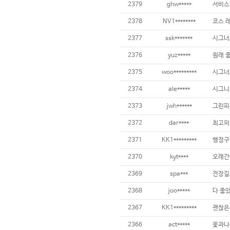
2379
ghw*****
서비스도
2378
NV1********
2377
ssk*******
시그너
2376
yuz*****
2375
woo*********
시그너
2374
ale*****
2373
jwh******
그린피
2372
dar****
2371
KK1*********
2370
kyt****
2369
spa***
2368
joo*****
2367
KK1*********
괜찮은
2366
act*****