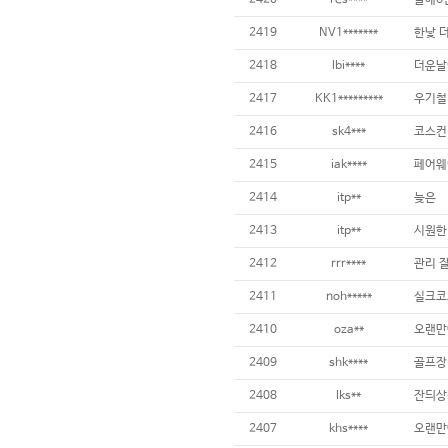
2420
res****
2419
NV1*******
2418
lbi****
2417
KK1*********
2416
sk4***
2415
iak****
2414
itp**
늦은
2413
itp**
시원한
2412
rrr****
2411
noh*****
2410
oza**
2409
shk****
2408
lks**
2407
khs****