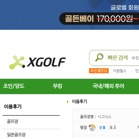
서원힐스
인
조인/양도
부킹
국내/해외 투어
이용후기
이용후기
골프장명 :
시그너스
골프장
평점
8.5
일본골프장