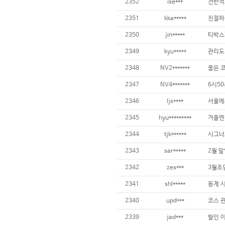
2352
ise***
전반적
2351
kka*****
2350
jin*****
2349
kyu*****
2348
NV2*******
2347
NV4*******
2346
ljs****
2345
hyu*********
2344
tjk******
시그너
2343
sar*****
2342
zes***
2341
shl*****
2340
upd***
코스 
2339
jad***