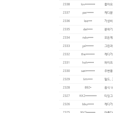
2338
lov********
좋아요
2337
par*****
2336
lee***
가성비 
2335
dal****
2334
ndw****
2333
ysl******
그린과 
2332
the*******
2331
hoh*****
2330
san*******
2329
lim****
2328
892*
음식 너
2327
KK2*********
2326
bbu*****
2325
NV3*******