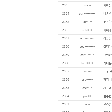
2365
cms**
2364
eun*********
2363
lkh*****
2362
sbk****
2361
kim********
2360
soa********
2359
can*******
2358
kai******
2357
tjk******
늘 만
2356
ssa*****
2355
cre****
2354
jwy***
2353
lks**