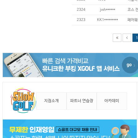
2324
jwh******
코스 
2323
KK1*********
1
지점소개
파트너 연습장
아카데미