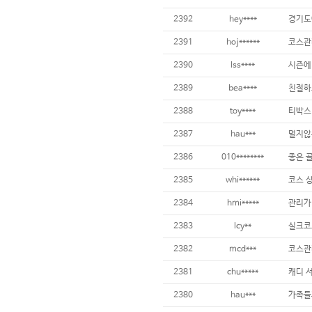
2392
hey****
2391
hoj******
2390
lss****
2389
bea****
2388
toy****
2387
hau***
2386
010********
좋은 골
2385
whi******
2384
hmi*****
2383
lcy**
실크코
2382
mcd***
2381
chu*****
2380
hau***