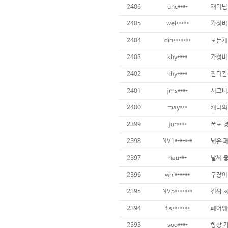
2406
unc****
2405
wel*****
가성비 
2404
din*******
2403
khy****
2402
khy****
2401
jms****
시그너
2400
may***
2399
jur****
2398
NV1*******
2397
hau***
2396
whi******
2395
NV5*******
2394
fis*******
2393
soo****
항상 가