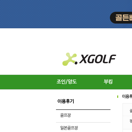
조인/양도
부킹
이용
이용후기
골프장
일본골프장