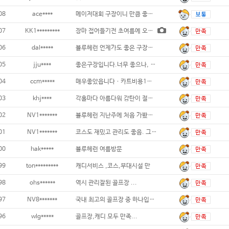
08
ace****
메이저대회 구장이니 만큼 좋은 구장이에요
07
KK1*********
장마 접어들기전 초여름에 오랜만에 방문한 블
06
dal*****
블루헤런 언제가도 좋은 구장입니다 잔디관리
05
jju****
좋은구장입니다.너무 좋으나, 아쉬운점
04
ccm*****
매우좋았읍니다ㆍ카트비용1인당 1만원씩만하면
03
khj****
각홀마다 아름다워 감탄이 절로 나네요...
02
NV1*******
블루헤런 지난주에 처음 가봤는데...가본 골
01
NV1*******
코스도 재밌고 관리도 좋음. 그린스피드 2.
00
hak*****
블루헤런 여름방문
99
ton*********
캐디서비스 ,코스,부대시설 만
98
ohs******
역시 관리잘된 골프장 ...
97
NV8*******
국내 최고의 골프장 중 하나입니다. 백돌
96
wlg*****
골프장,캐디 모두 만족...