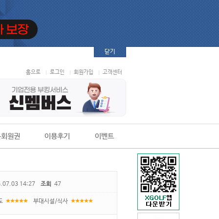
닫기
홈으로
로그인
회원가입
고객센터
본회원권
이용후기
이벤트
.07.03 14:27
조회
47
도
부대시설/식사