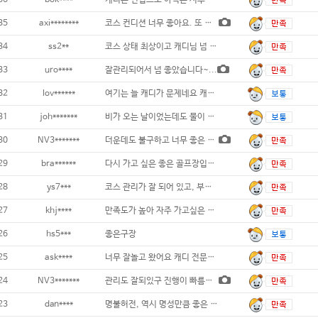
36
bok****
캐디는 신입으로 아직은 서투른 감 있으나
35
axi********
코스 컨디션 너무 좋아요. 또 가고 싶어요
34
ss2**
코스 상태 최상이고 캐디님 넘 친절합니다 그
33
uro****
잘관리되어서 넘 좋았습니다~...
32
lov******
여기는 늘 캐디가 문제네요 캐디교육이 시급
31
joh*******
비가 오는 날이었는데도 물이 잘빠져서 라운딩
30
NV3*******
더운데도 불구하고 너무 좋은 골프장입니다..
29
bra******
다시 가고 싶은 좋은 골프장입니다...
28
ys7***
코스 관리가 잘 되어 있고, 부대시설
27
khj****
만족도가 높아 자주 가고싶은 곳입니다 ..
26
hs5***
좋은구장
25
ask****
너무 잘놀고 왔어요 캐디 전문성 좋고 친절
24
NV3*******
관리도 잘되있구 진행이 빠름니다 그린은 생각
23
dan****
명불허전, 역시 명성만큼 좋은 골프장