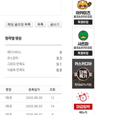
해당 골프장 목록
목록
글쓰기
항목별 평점
캐디서비스
9
코스관리
9.3
그린피 만족도
9.1
식음료 만족도
8.9
평점
등록일자
조회
10.0
2026.08.05
12
10.0
2026.08.02
14