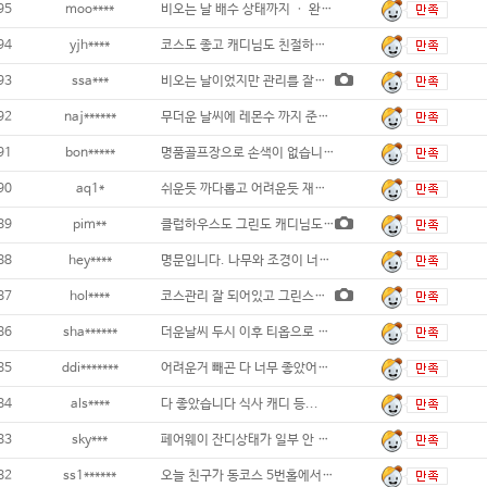
95
moo****
비오는 날 배수 상태까지 ㆍ 완벽한 난코스
94
yjh****
코스도 좋고 캐디님도 친절하고, 골프
93
ssa***
비오는 날이었지만 관리를 잘해두셔서 지척거리
92
naj******
무더운 날씨에 레몬수 까지 준비해논 골프장
91
bon*****
명품골프장으로 손색이 없습니다 직원들도 호
90
aq1*
쉬운듯 까다롭고 어려운듯 재미있는 코스
89
pim**
클럽하우스도 그린도 캐디님도 너무 좋아요 ~
88
hey****
명문입니다. 나무와 조경이 너무 좋아요~ 적
87
hol****
코스관리 잘 되어있고 그린스피드는 2.7이었
86
sha******
더운날씨 두시 이후 티옵으로 후반 완벽한 그
85
ddi*******
어려운거 빼곤 다 너무 좋았어요~~!!...
84
als****
다 좋았습니다 식사 캐디 등...
83
sky***
페어웨이 잔디상태가 일부 안 좋은 곳이 있긴
82
ss1******
오늘 친구가 동코스 5번홀에서 홀인원했습니