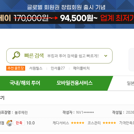
서원힐스
인서울27
메이플비치
국내/해외 투어
모바일전용서비스
일
후기
골프장명 :
블루헤런
작성자 :
NV1*******
작성일 :
2026
평점
10.0
캐디서비스
코스관리
가격만족