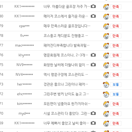
81
KK1*********
너무. 아름다운 골프장 자주 가고 싶어요
80
KK1*********
메이저 코스에서 즐거운 라운딩. 그린도 느리
79
cpa***
매우 만족스러운 골프장입니다...
78
fiv***
코스좋고 캐디분도 진행좋고 그린스피드가 약간
77
mac********
페어잔디부족합니다 발육과밀도가부족...
76
khy****
명문회원제 코스이나, 2-3개홀 티박
75
NV9******
화창한 날씨에 더할나위 없이 좋은 구장에서
74
NV4*******
역시 명문구장에 코스관리도 잘되어 있네요..
73
her******
경관은 좋으나 그린이나 페어상태는 좋지 않습
72
ehc******
그린주변 벙커 난이도 높고 그린스피드 높지만
71
kim******
모든면이 넘좋아요 한가지아쉬운건 디봇이 조금
70
myd***
시설 코스관리 다 좋았다. 그린 에어레이션
69
KK1*********
너무 예뻐서 좋았고 날씨 좋아서 최고였어요