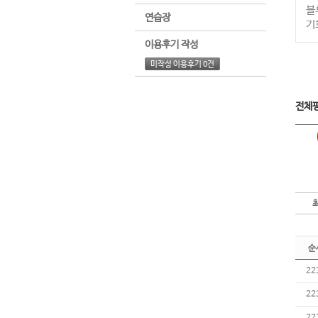
블
연습장
기
이용후기 작성
미작성 이용후기 0건
전체
순
22
22