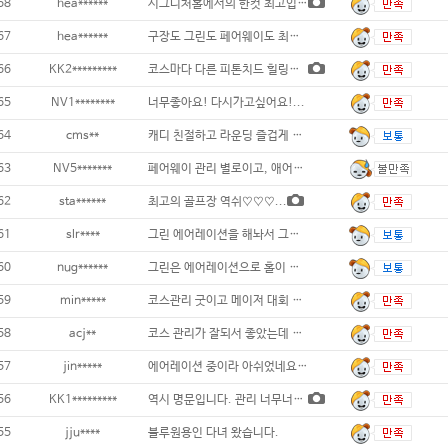
68
hea******
시그니처홀에서의 한컷 최고입니다...
67
hea******
구장도 그린도 페어웨이도 최상급 구장 블루헤
66
KK2*********
코스마다 다른 피톤치드 힐링하는 느낌!!
65
NV1********
너무좋아요! 다시가고싶어요!...
64
cms**
캐디 친절하고 라운딩 즐겁게 해 주네요 필
63
NV5*******
페어웨이 관리 별로이고, 애어레이션
62
sta******
최고의 골프장 역쉬♡♡♡...
61
slr****
그린 에어레이션을 해놔서 그린위에서 공이
60
nug******
그린은 에어레이션으로 홀이 너무많고 모래도많
59
min*****
코스관리 굿이고 메이저 대회 구장이라 조경도
58
acj**
코스 관리가 잘되서 좋았는데 그린이 느려서
57
jin*****
에어레이션 중이라 아쉬었네요...
56
KK1*********
역시 명문입니다. 관리 너무너무 좋고 경기
55
jju****
블루원용인 다녀 왔습니다.