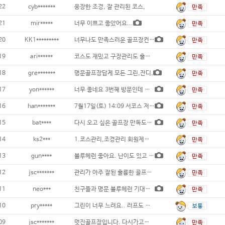
22
cyb*******
웅장한 조경, 잘 관리된 코스,
21
mir*****
너무 이쁘고 좋았어요...
20
KK1*********
너무나도 만족스러운 골프장컨디션과 캐디의 매
19
ari******
코스도 재밌고 구장관리도 훌륭했습니다~ .
18
gre*******
명문골프장답게 모든 그린,잔디,
17
yon******
너무 좋네요 3번째 방문인데 좋아요 또 방문
16
han*******
7월17일(토) 14:09 서코스 저렴한 가
15
bat****
다시 오고 싶은 골프장 만독도100%...
14
ks2***
1.코스관리,조경관리 회원제골프장으로
13
gun****
블루헤런 좋아요. 난이도 있고 그린은 조
12
jsc*******
관리가 아주 잘된 훌륭한 골프장이고 캐디분이
11
neo***
친구들과 명문 블루헤런 기대를 저버리지 않는
10
pry*****
그린이 너무 느려요.. 러프도 정리가 안되어
09
jsc*******
멋진골프장입니다. 다시가고싶어요...