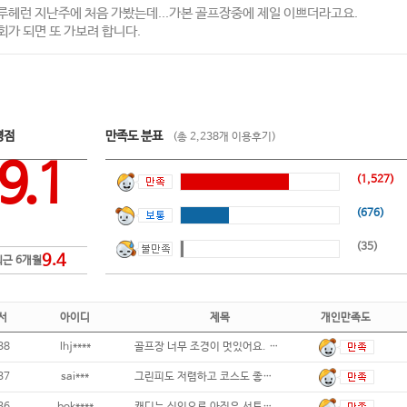
루헤런 지난주에 처음 가봤는데...가본 골프장중에 제일 이쁘더라고요.
회가 되면 또 가보려 합니다.
평점
만족도 분표
(총 2,238개 이용후기)
9.1
(1,527)
(676)
(35)
9.4
최근 6개월
서
아이디
제목
개인만족도
38
lhj****
골프장 너무 조경이 멋있어요. 여름에도 잔
37
sai***
그린피도 저렴하고 코스도 좋은데 날이 더워서