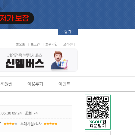
닫기
홈으로
로그인
회원가입
고객센터
본회원권
이용후기
이벤트
.06.30 09:24
조회
74
도
부대시설/식사