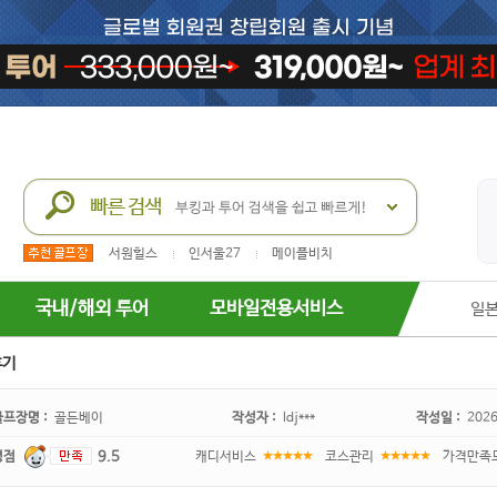
서원힐스
인서울27
메이플비치
국내/해외 투어
모바일전용서비스
일
후기
골프장명 :
골든베이
작성자 :
ldj***
작성일 :
2026
평점
9.5
캐디서비스
코스관리
가격만족