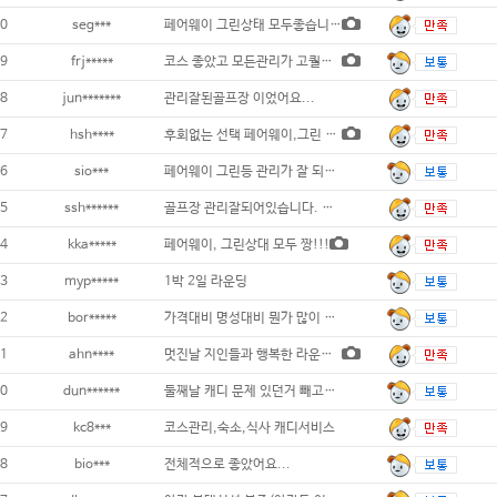
0
seg***
페어웨이 그린상태 모두좋습니다 숙소또한만족
9
frj*****
코스 좋았고 모든관리가 고퀄이였어요. 다만
8
jun*******
관리잘된골프장 이었어요...
7
hsh****
후회없는 선택 페어웨이,그린 최상
6
sio***
페어웨이 그린등 관리가 잘 되어있으며 경관이
5
ssh******
골프장 관리잘되어있습니다. 그린상태도 좋습
4
kka*****
페어웨이, 그린상대 모두 짱!!!
3
myp*****
1박 2일 라운딩
2
bor*****
가격대비 명성대비 뭔가 많이 부족한 골프장
1
ahn****
멋진날 지인들과 행복한 라운딩 이었습니다.
0
dun******
둘째날 캐디 문제 있던거 빼고는 전체적으로
9
kc8***
코스관리,숙소,식사 캐디서비스
8
bio***
전체적으로 좋았어요...