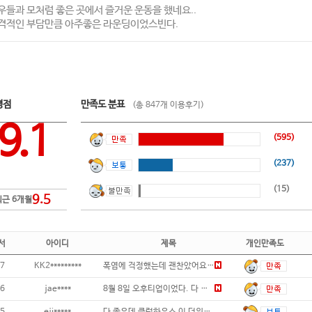
우들과 모처럼 좋은 곳에서 즐거운 운동을 했네요..
격적인 부담만큼 아주좋은 라운딩이었스빈다.
평점
만족도 분표
(총 847개 이용후기)
9.1
(595)
(237)
(15)
9.5
최근 6개월
서
아이디
제목
개인만족도
7
KK2*********
폭염에 걱정했는데 괜찬았어요. 오랜안에 왔
6
jae****
8월 8일 오후티업이었다. 다 좋았다. 페어