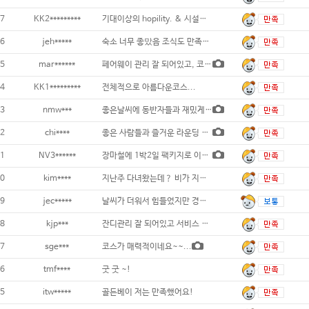
7
KK2*********
기대이상의 hopility. & 시설들 넘
6
jeh*****
숙소 너무 좋맜음 조식도 만족도 좋음 1
5
mar******
페어웨이 관리 잘 되어있고, 코스 재
4
KK1*********
전체적으로 아름다운코스...
3
nmw***
좋은날씨에 동반자들과 재밌게치고왔습니다 골
2
chi****
좋은 사람들과 즐거운 라운딩 다녀왔습니다.
1
NV3******
장마철에 1박2일 팩키지로 이용했습니다. 이
0
kim****
지난주 다녀왔는데？ 비가 지나가는 시점에서
9
jec*****
날씨가 더워서 힘들었지만 경치도 좋고 숙소도
8
kjp***
잔디관리 잘 되어있고 서비스 좋음...
7
sge***
코스가 매력적이네요~~...
6
tmf****
굿 굿 ~!
5
itw*****
골든베이 저는 만족했어요!