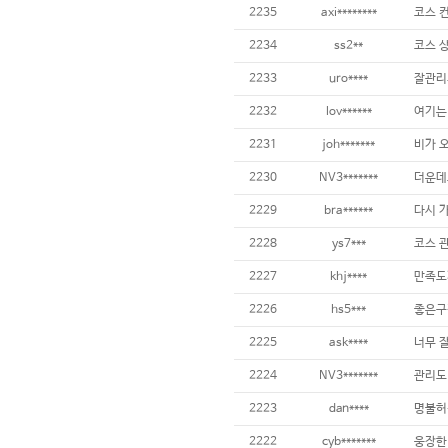
2235
axi********
2234
ss2**
2233
uro****
잘관리
2232
lov******
2231
joh*******
2230
NV3*******
2229
bra******
2228
ys7***
2227
khj****
2226
hs5***
좋은구
2225
ask****
2224
NV3*******
2223
dan****
2222
cyb*******
웅장한 