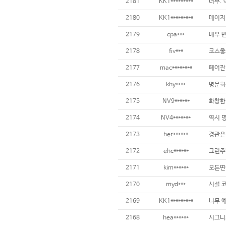
2181
KK1*********
2180
KK1*********
2179
cpa***
2178
fiv***
2177
mac********
2176
khy****
2175
NV9******
2174
NV4*******
2173
her******
2172
ehc******
2171
kim******
2170
myd***
2169
KK1*********
2168
hea******