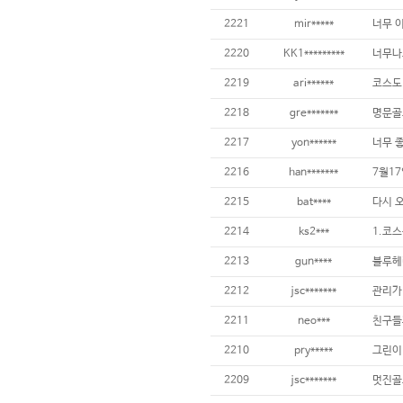
2221
mir*****
너무 이
2220
KK1*********
2219
ari******
2218
gre*******
명문골
2217
yon******
2216
han*******
2215
bat****
2214
ks2***
2213
gun****
2212
jsc*******
2211
neo***
2210
pry*****
2209
jsc*******