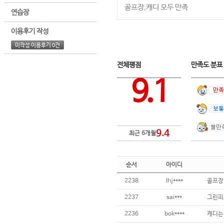
골프장,캐디 모두 만족
연습장
이용후기 작성
미작성 이용후기 0건
전체평점
만족도 분
9.1
9.4
최근 6개월
순서
아이디
2238
lhj****
2237
sai***
2236
bok****