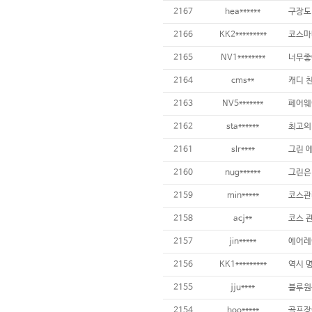
2167
hea******
2166
KK2*********
2165
NV1********
너무좋
2164
cms**
2163
NV5*******
2162
sta******
최고의
2161
slr****
2160
nug******
2159
min*****
2158
acj**
2157
jin*****
2156
KK1*********
2155
jju****
블루원
2154
hoo*****