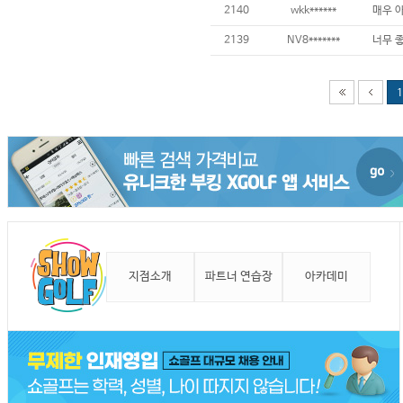
2140
wkk******
2139
NV8*******
1
지점소개
파트너 연습장
아카데미