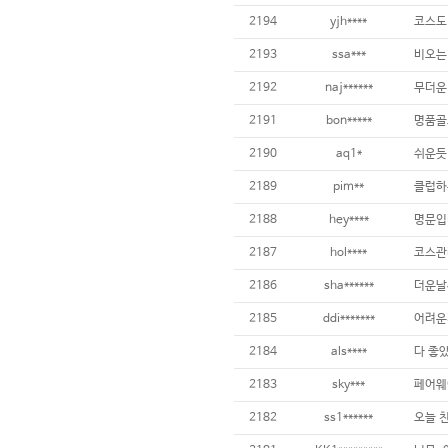
2194
yjh****
2193
ssa***
2192
naj******
2191
bon*****
2190
aq1*
2189
pim**
2188
hey****
2187
hol****
2186
sha******
2185
ddi*******
2184
als****
다 좋았
2183
sky***
2182
ss1******