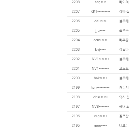
2208
ace****
2207
KK1*********
2206
dal*****
2205
jju****
2204
ccm*****
2203
khj****
2202
NV1*******
2201
NV1*******
2200
hak*****
블루헤
2199
ton*********
캐디서
2198
ohs******
역시 관
2197
NV8*******
2196
wlg*****
골프장,
2195
moo****