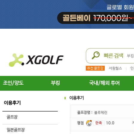
서원힐스
인
조인/양도
부킹
국내/해외 투어
이용후기
이용후기
골프장명 :
블루헤런
골프장
평점
10.0
일본골프장