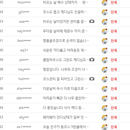
95
moo****
비오는 날 배수 상태까지 ㆍ 완벽한 난코스
94
yjh****
코스도 좋고 캐디님도 친절하고, 골프
93
ssa***
비오는 날이었지만 관리를 잘해두셔서 지척거리
92
naj******
무더운 날씨에 레몬수 까지 준비해논 골프장
91
bon*****
명품골프장으로 손색이 없습니다 직원들도 호
90
aq1*
쉬운듯 까다롭고 어려운듯 재미있는 코스
89
pim**
클럽하우스도 그린도 캐디님도 너무 좋아요 ~
88
hey****
명문입니다. 나무와 조경이 너무 좋아요~ 적
87
hol****
코스관리 잘 되어있고 그린스피드는 2.7이었
86
sha******
더운날씨 두시 이후 티옵으로 후반 완벽한 그
85
ddi*******
어려운거 빼곤 다 너무 좋았어요~~!!...
84
als****
다 좋았습니다 식사 캐디 등...
83
sky***
페어웨이 잔디상태가 일부 안 좋은 곳이 있긴
82
ss1******
오늘 친구가 동코스 5번홀에서 홀인원했습니