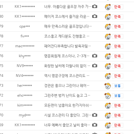
81
KK1*********
너무. 아름다운 골프장 자주 가고 싶어요
80
KK1*********
메이저 코스에서 즐거운 라운딩. 그린도 느리
79
cpa***
매우 만족스러운 골프장입니다...
78
fiv***
코스좋고 캐디분도 진행좋고 그린스피드가 약간
77
mac********
페어잔디부족합니다 발육과밀도가부족...
76
khy****
명문회원제 코스이나, 2-3개홀 티박
75
NV9******
화창한 날씨에 더할나위 없이 좋은 구장에서
74
NV4*******
역시 명문구장에 코스관리도 잘되어 있네요..
73
her******
경관은 좋으나 그린이나 페어상태는 좋지 않습
72
ehc******
그린주변 벙커 난이도 높고 그린스피드 높지만
71
kim******
모든면이 넘좋아요 한가지아쉬운건 디봇이 조금
70
myd***
시설 코스관리 다 좋았다. 그린 에어레이션
69
KK1*********
너무 예뻐서 좋았고 날씨 좋아서 최고였어요