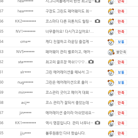
68
hea******
시그니처홀에서의 한컷 최고입니다...
67
hea******
구장도 그린도 페어웨이도 최상급 구장 블루헤
66
KK2*********
코스마다 다른 피톤치드 힐링하는 느낌!!
65
NV1********
너무좋아요! 다시가고싶어요!...
64
cms**
캐디 친절하고 라운딩 즐겁게 해 주네요 필
63
NV5*******
페어웨이 관리 별로이고, 애어레이션
62
sta******
최고의 골프장 역쉬♡♡♡...
61
slr****
그린 에어레이션을 해놔서 그린위에서 공이
60
nug******
그린은 에어레이션으로 홀이 너무많고 모래도많
59
min*****
코스관리 굿이고 메이저 대회 구장이라 조경도
58
acj**
코스 관리가 잘되서 좋았는데 그린이 느려서
57
jin*****
에어레이션 중이라 아쉬었네요...
56
KK1*********
역시 명문입니다. 관리 너무너무 좋고 경기
55
jju****
블루원용인 다녀 왔습니다.