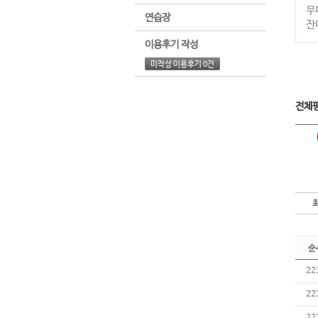
무
연습장
잔
이용후기 작성
미작성 이용후기 0건
전체
순
22
22