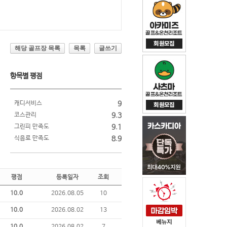
해당 골프장 목록
목록
글쓰기
항목별 평점
캐디서비스
9
코스관리
9.3
그린피 만족도
9.1
식음료 만족도
8.9
평점
등록일자
조회
10.0
2026.08.05
10
10.0
2026.08.02
13