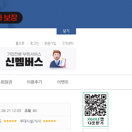
닫기
홈으로
로그인
회원가입
고객센터
본회원권
이용후기
이벤트
.06.21 12:05
조회
80
도
부대시설/식사