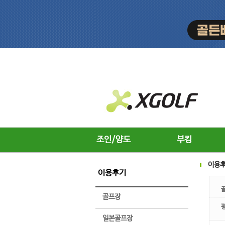
조인/양도
부킹
이용
이용후기
골프장
일본골프장