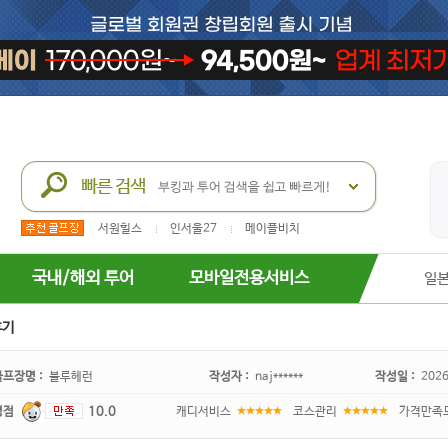
서원힐스
인서울27
메이플비치
국내/해외 투어
모바일전용서비스
일
후기
골프장명 :
블루헤런
작성자 :
naj******
작성일 :
2026
평점
10.0
캐디서비스
코스관리
가격만족