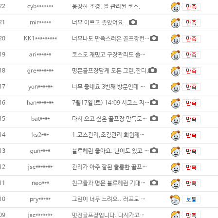
22
cyb*******
웅장한 조경, 잘 관리된 코스,
21
mir*****
너무 이쁘고 좋았어요...
20
KK1*********
너무나도 만족스러운 골프장컨디션과 캐디의 매
19
ari******
코스도 재밌고 구장관리도 훌륭했습니다~ .
18
gre*******
명문골프장답게 모든 그린,잔디,
17
yon******
너무 좋네요 3번째 방문인데 좋아요 또 방문
16
han*******
7월17일(토) 14:09 서코스 저렴한 가
15
bat****
다시 오고 싶은 골프장 만독도100%...
14
ks2***
1.코스관리,조경관리 회원제골프장으로
13
gun****
블루헤런 좋아요. 난이도 있고 그린은 조
12
jsc*******
관리가 아주 잘된 훌륭한 골프장이고 캐디분이
11
neo***
친구들과 명문 블루헤런 기대를 저버리지 않는
10
pry*****
그린이 너무 느려요.. 러프도 정리가 안되어
09
jsc*******
멋진골프장입니다. 다시가고싶어요...