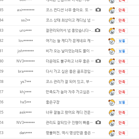
36
bok****
캐디는 신입으로 아직은 서투른 감 있으나
35
axi********
코스 컨디션 너무 좋아요. 또 가고 싶어요
34
ss2**
코스 상태 최상이고 캐디님 넘 친절합니다 그
33
uro****
잘관리되어서 넘 좋았습니다~...
32
lov******
여기는 늘 캐디가 문제네요 캐디교육이 시급
31
joh*******
비가 오는 날이었는데도 물이 잘빠져서 라운딩
30
NV3*******
더운데도 불구하고 너무 좋은 골프장입니다..
29
bra******
다시 가고 싶은 좋은 골프장입니다...
28
ys7***
코스 관리가 잘 되어 있고, 부대시설
27
khj****
만족도가 높아 자주 가고싶은 곳입니다 ..
26
hs5***
좋은구장
25
ask****
너무 잘놀고 왔어요 캐디 전문성 좋고 친절
24
NV3*******
관리도 잘되있구 진행이 빠름니다 그린은 생각
23
dan****
명불허전, 역시 명성만큼 좋은 골프장