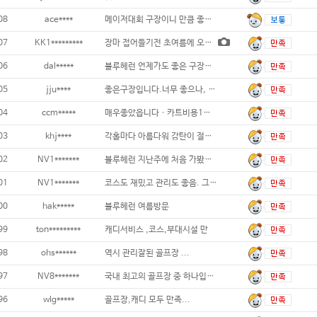
08
ace****
메이저대회 구장이니 만큼 좋은 구장이에요
07
KK1*********
장마 접어들기전 초여름에 오랜만에 방문한 블
06
dal*****
블루헤런 언제가도 좋은 구장입니다 잔디관리
05
jju****
좋은구장입니다.너무 좋으나, 아쉬운점
04
ccm*****
매우좋았읍니다ㆍ카트비용1인당 1만원씩만하면
03
khj****
각홀마다 아름다워 감탄이 절로 나네요...
02
NV1*******
블루헤런 지난주에 처음 가봤는데...가본 골
01
NV1*******
코스도 재밌고 관리도 좋음. 그린스피드 2.
00
hak*****
블루헤런 여름방문
99
ton*********
캐디서비스 ,코스,부대시설 만
98
ohs******
역시 관리잘된 골프장 ...
97
NV8*******
국내 최고의 골프장 중 하나입니다. 백돌
96
wlg*****
골프장,캐디 모두 만족...