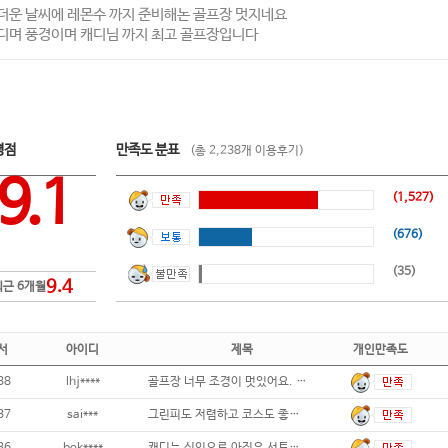
더운 날씨에 레몬수 까지 준비해논 골프장 멋지네요
디며 풍경이며 캐디님 까지 최고 골프장입니다
평점
만족도 분표
(총 2,238개 이용후기)
9.1
(1,527)
(676)
(35)
9.4
최근 6개월
서
아이디
제목
개인만족도
38
lhj****
골프장 너무 조경이 멋있어요. 여름에도 잔
37
sai***
그린피도 저렴하고 코스도 좋은데 날이 더워서