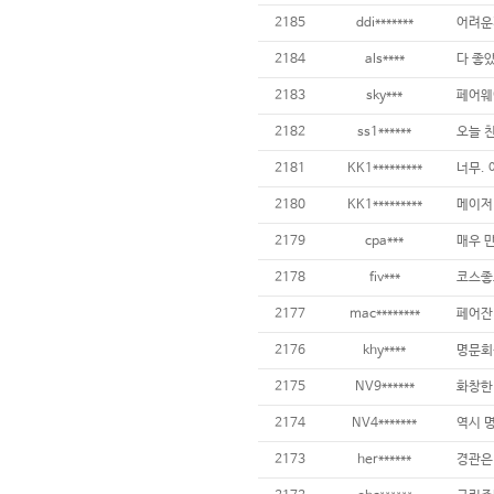
2185
ddi*******
2184
als****
다 좋았
2183
sky***
2182
ss1******
2181
KK1*********
2180
KK1*********
2179
cpa***
2178
fiv***
2177
mac********
2176
khy****
2175
NV9******
2174
NV4*******
2173
her******