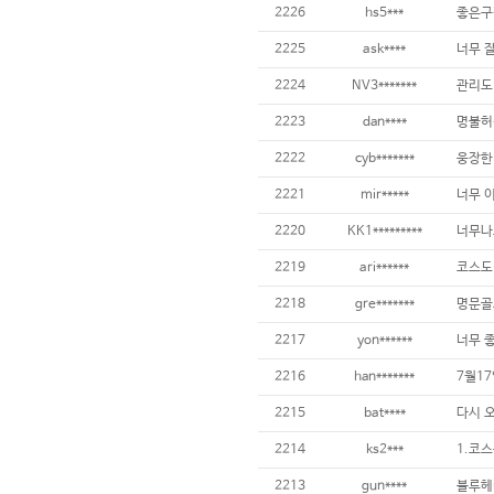
2226
hs5***
좋은구
2225
ask****
2224
NV3*******
2223
dan****
2222
cyb*******
웅장한 
2221
mir*****
너무 이
2220
KK1*********
2219
ari******
2218
gre*******
명문골
2217
yon******
2216
han*******
2215
bat****
2214
ks2***
2213
gun****