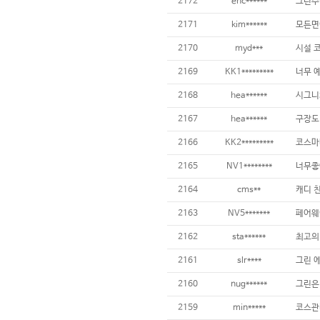
2172
ehc******
2171
kim******
2170
myd***
2169
KK1*********
2168
hea******
2167
hea******
2166
KK2*********
2165
NV1********
너무좋
2164
cms**
2163
NV5*******
2162
sta******
최고의
2161
slr****
2160
nug******
2159
min*****