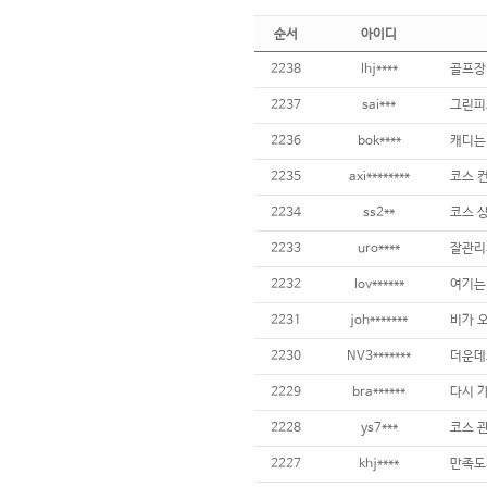
순서
아이디
2238
lhj****
2237
sai***
2236
bok****
2235
axi********
2234
ss2**
2233
uro****
잘관리
2232
lov******
2231
joh*******
2230
NV3*******
2229
bra******
2228
ys7***
2227
khj****