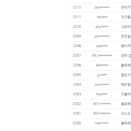
2212
jsc*******
2211
neo***
2210
pry*****
2209
jsc*******
2208
ace****
2207
KK1*********
2206
dal*****
2205
jju****
2204
ccm*****
2203
khj****
2202
NV1*******
2201
NV1*******
2200
hak*****
블루헤