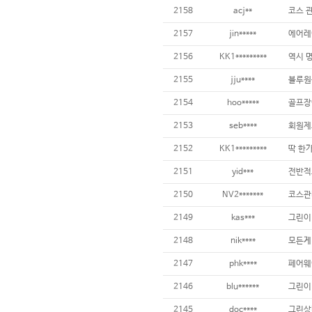
2158
acj**
2157
jin*****
2156
KK1*********
2155
jju****
블루원
2154
hoo*****
2153
seb****
2152
KK1*********
2151
yid***
2150
NV2*******
2149
kas***
2148
nik****
2147
phk****
2146
blu******
그린이
2145
doc****