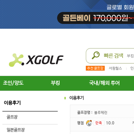
서원힐스
인
조인/양도
부킹
국내/해외 투어
이용후기
이용후기
골프장명 :
블루헤런
골프장
평점
10.0
일본골프장