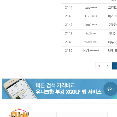
2144
zaz*****
그린도 
2143
koo*****
2142
km1****
구장관리
2141
kg2****
2140
wkk******
2139
NV8*******
1