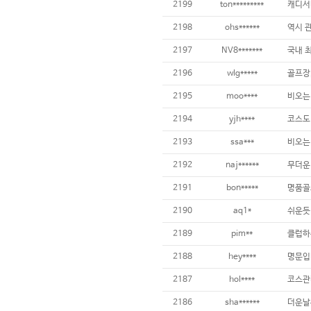
2199
ton*********
캐디서
2198
ohs******
역시 관
2197
NV8*******
2196
wlg*****
골프장,
2195
moo****
2194
yjh****
2193
ssa***
2192
naj******
2191
bon*****
2190
aq1*
2189
pim**
2188
hey****
2187
hol****
2186
sha******