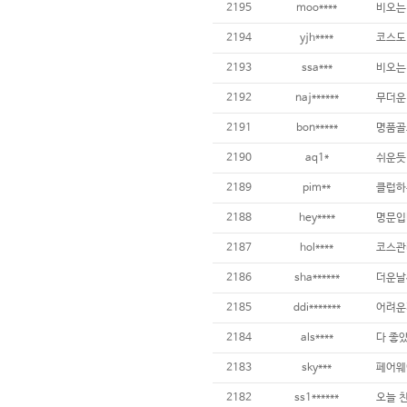
2195
moo****
2194
yjh****
2193
ssa***
2192
naj******
2191
bon*****
2190
aq1*
2189
pim**
2188
hey****
2187
hol****
2186
sha******
2185
ddi*******
2184
als****
다 좋았
2183
sky***
2182
ss1******