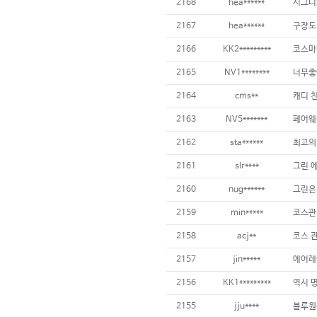
2168
hea******
2167
hea******
2166
KK2*********
2165
NV1********
너무좋
2164
cms**
2163
NV5*******
2162
sta******
최고의
2161
slr****
2160
nug******
2159
min*****
2158
acj**
2157
jin*****
2156
KK1*********
2155
jju****
블루원