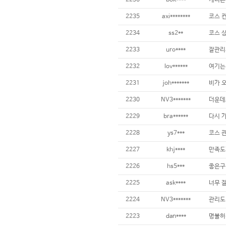
2236
bok****
2235
axi********
2234
ss2**
2233
uro****
잘관리
2232
lov******
2231
joh*******
2230
NV3*******
2229
bra******
2228
ys7***
2227
khj****
2226
hs5***
좋은구
2225
ask****
2224
NV3*******
2223
dan****