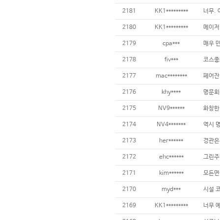
2181
KK1*********
2180
KK1*********
2179
cpa***
2178
fiv***
2177
mac********
2176
khy****
2175
NV9******
2174
NV4*******
2173
her******
2172
ehc******
2171
kim******
2170
myd***
2169
KK1*********