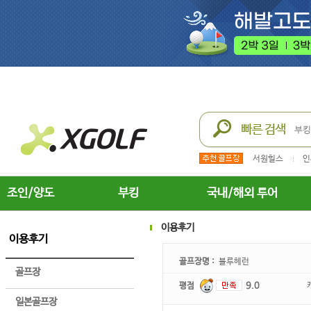
서원힐스
인
조인/양도
부킹
국내/해외 투어
이용후기
이용후기
골프장명 :
블루헤런
골프장
평점
9.0
일본골프장