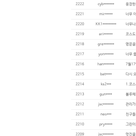
2222
cyb*******
웅장한 
2221
mir*****
너무 이
2220
KK1*********
2219
ari******
2218
gre*******
명문골
2217
yon******
2216
han*******
2215
bat****
2214
ks2***
2213
gun****
2212
jsc*******
2211
neo***
2210
pry*****
2209
jsc*******