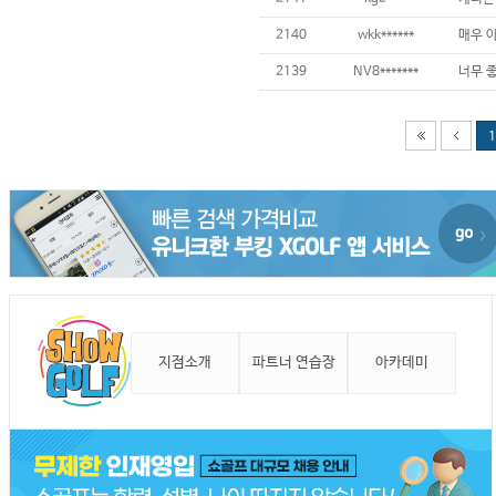
2140
wkk******
2139
NV8*******
1
지점소개
파트너 연습장
아카데미