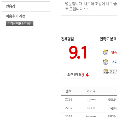
명문입니다. 나무와 조경이 너무 
연습장
로 굿입니다 ~~
이용후기 작성
미작성 이용후기 0건
전체평점
만족도 분
9.1
9.4
최근 6개월
순서
아이디
2238
lhj****
2237
sai***