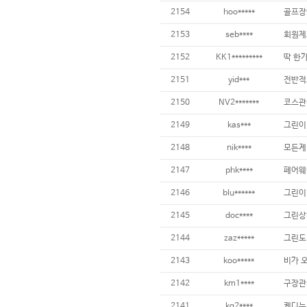
2154
hoo*****
2153
seb****
2152
KK1*********
2151
yid***
2150
NV2*******
2149
kas***
2148
nik****
2147
phk****
2146
blu******
그린이
2145
doc****
2144
zaz*****
그린도 
2143
koo*****
2142
km1****
구장관리
2141
kg2****