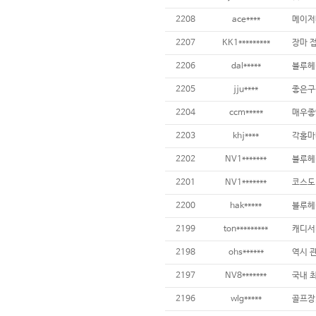
2208
ace****
2207
KK1*********
2206
dal*****
2205
jju****
2204
ccm*****
2203
khj****
2202
NV1*******
2201
NV1*******
2200
hak*****
블루헤
2199
ton*********
캐디서
2198
ohs******
역시 관
2197
NV8*******
2196
wlg*****
골프장,