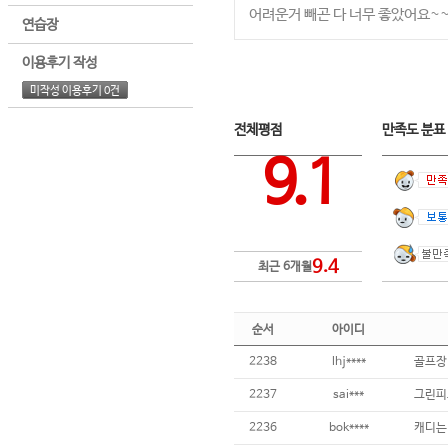
어려운거 빼곤 다 너무 좋았어요~~
연습장
이용후기 작성
미작성 이용후기 0건
전체평점
만족도 분
9.1
9.4
최근 6개월
순서
아이디
2238
lhj****
2237
sai***
2236
bok****