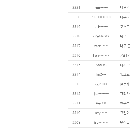
2221
mir*****
너무 이
2220
KK1*********
2219
ari******
2218
gre*******
명문골
2217
yon******
2216
han*******
2215
bat****
2214
ks2***
2213
gun****
2212
jsc*******
2211
neo***
2210
pry*****
2209
jsc*******