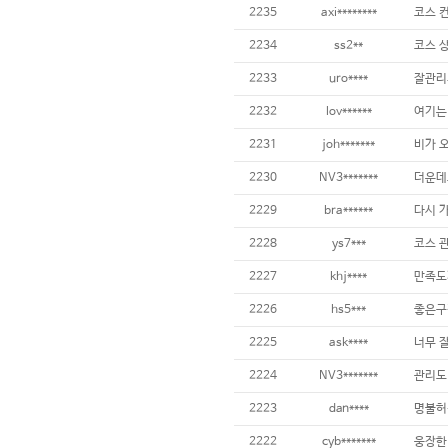
2235
axi********
2234
ss2**
2233
uro****
잘관리
2232
lov******
2231
joh*******
2230
NV3*******
2229
bra******
2228
ys7***
2227
khj****
2226
hs5***
좋은구
2225
ask****
2224
NV3*******
2223
dan****
2222
cyb*******
웅장한 