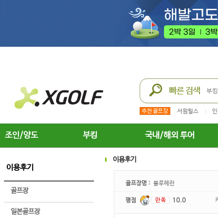
서원힐스
인
조인/양도
부킹
국내/해외 투어
이용후기
이용후기
골프장명 :
블루헤런
골프장
평점
10.0
일본골프장