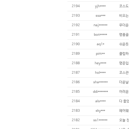
2194
yjh****
2193
ssa***
2192
naj******
2191
bon*****
2190
aq1*
2189
pim**
2188
hey****
2187
hol****
2186
sha******
2185
ddi*******
2184
als****
다 좋았
2183
sky***
2182
ss1******