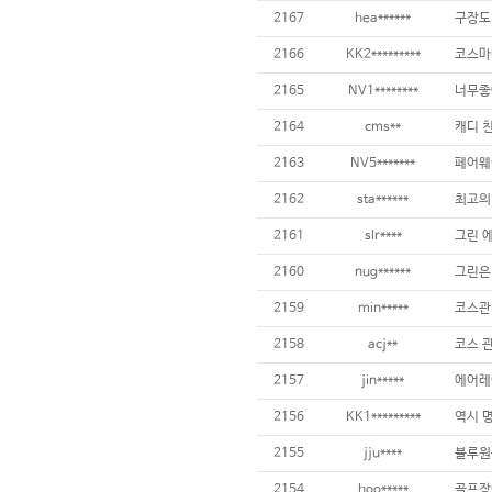
2167
hea******
2166
KK2*********
2165
NV1********
너무좋
2164
cms**
2163
NV5*******
2162
sta******
최고의
2161
slr****
2160
nug******
2159
min*****
2158
acj**
2157
jin*****
2156
KK1*********
2155
jju****
블루원
2154
hoo*****