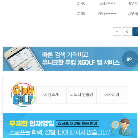
2140
wkk******
2139
NV8*******
1
지점소개
파트너 연습장
아카데미