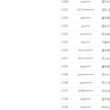
2208
ace****
2207
KK1*********
2206
dal*****
2205
jju****
2204
ccm*****
2203
khj****
2202
NV1*******
2201
NV1*******
2200
hak*****
블루헤
2199
ton*********
캐디서
2198
ohs******
역시 관
2197
NV8*******
2196
wlg*****
골프장,
2195
moo****