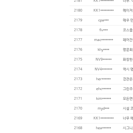
2181
KK1*********
2180
KK1*********
2179
cpa***
2178
fiv***
2177
mac********
2176
khy****
2175
NV9******
2174
NV4*******
2173
her******
2172
ehc******
2171
kim******
2170
myd***
2169
KK1*********
2168
hea******