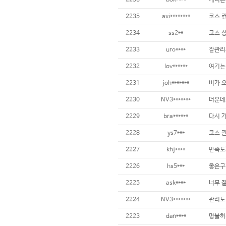
2236
bok****
2235
axi********
2234
ss2**
2233
uro****
잘관리
2232
lov******
2231
joh*******
2230
NV3*******
2229
bra******
2228
ys7***
2227
khj****
2226
hs5***
좋은구
2225
ask****
2224
NV3*******
2223
dan****