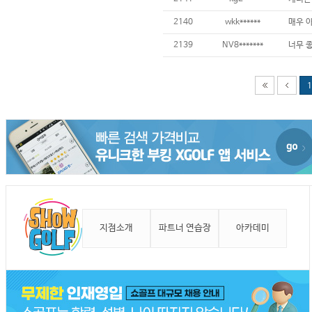
2140
wkk******
2139
NV8*******
1
지점소개
파트너 연습장
아카데미