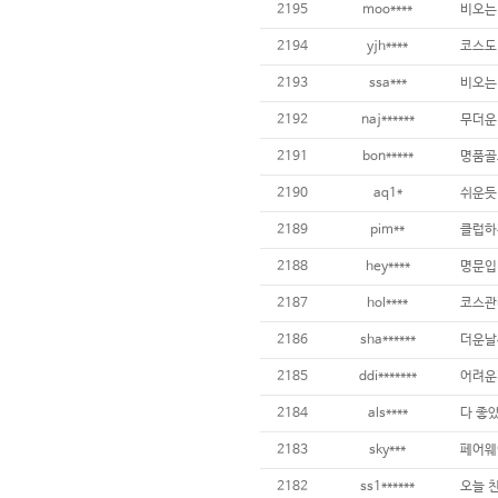
2195
moo****
2194
yjh****
2193
ssa***
2192
naj******
2191
bon*****
2190
aq1*
2189
pim**
2188
hey****
2187
hol****
2186
sha******
2185
ddi*******
2184
als****
다 좋았
2183
sky***
2182
ss1******