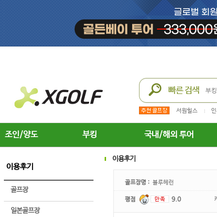
서원힐스
인
조인/양도
부킹
국내/해외 투어
이용후기
이용후기
골프장명 :
블루헤런
골프장
평점
9.0
일본골프장