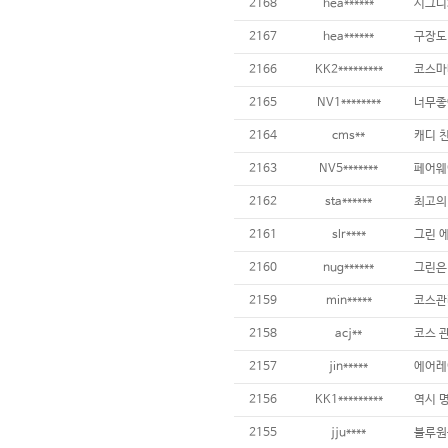
2168
hea******
2167
hea******
2166
KK2*********
2165
NV1********
너무좋
2164
cms**
2163
NV5*******
2162
sta******
최고의
2161
slr****
2160
nug******
2159
min*****
2158
acj**
2157
jin*****
2156
KK1*********
2155
jju****
블루원