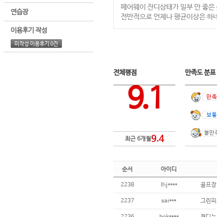
페어웨이 잔디상태가 일부 안 좋은 
연습장
전반적으로 언제나 평균이상은 하
이용후기 작성
미작성 이용후기 0건
전체평점
만족도 분
9.1
9.4
최근 6개월
순서
아이디
2238
lhj****
2237
sai***