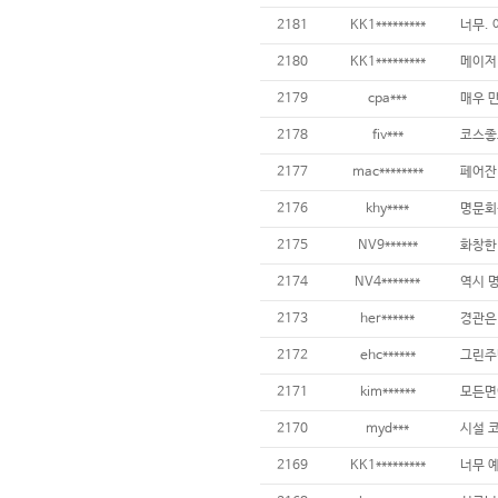
2181
KK1*********
2180
KK1*********
2179
cpa***
2178
fiv***
2177
mac********
2176
khy****
2175
NV9******
2174
NV4*******
2173
her******
2172
ehc******
2171
kim******
2170
myd***
2169
KK1*********