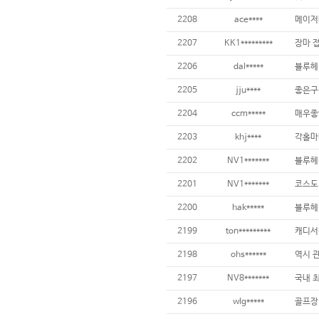
2208
ace****
2207
KK1*********
2206
dal*****
2205
jju****
2204
ccm*****
2203
khj****
2202
NV1*******
2201
NV1*******
2200
hak*****
블루헤
2199
ton*********
캐디서
2198
ohs******
역시 관
2197
NV8*******
2196
wlg*****
골프장,