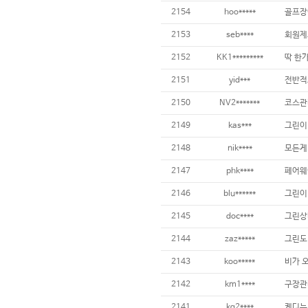
2154
hoo*****
2153
seb****
2152
KK1*********
2151
yid***
2150
NV2*******
2149
kas***
2148
nik****
2147
phk****
2146
blu******
그린이
2145
doc****
2144
zaz*****
그린도 
2143
koo*****
2142
km1****
구장관리
2141
kg2****