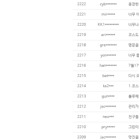
2222
cyb*******
웅장한 
2221
mir*****
너무 이
2220
KK1*********
2219
ari******
2218
gre*******
명문골
2217
yon******
2216
han*******
2215
bat****
2214
ks2***
2213
gun****
2212
jsc*******
2211
neo***
2210
pry*****
2209
jsc*******