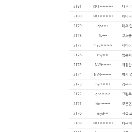
2181
KK1*********
2180
KK1*********
2179
cpa***
2178
fiv***
2177
mac********
2176
khy****
2175
NV9******
2174
NV4*******
2173
her******
2172
ehc******
2171
kim******
2170
myd***
2169
KK1*********