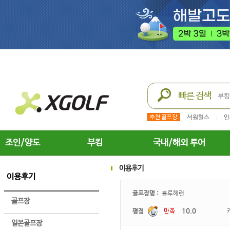
서원힐스
인
조인/양도
부킹
국내/해외 투어
이용후기
이용후기
골프장명 :
블루헤런
골프장
평점
10.0
일본골프장