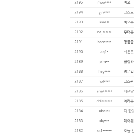
2195
moo****
2194
yjh****
2193
ssa***
2192
naj******
2191
bon*****
2190
aq1*
2189
pim**
2188
hey****
2187
hol****
2186
sha******
2185
ddi*******
2184
als****
다 좋았
2183
sky***
2182
ss1******