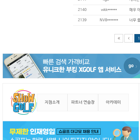
2140
wkk******
2139
NV8*******
1
지점소개
파트너 연습장
아카데미