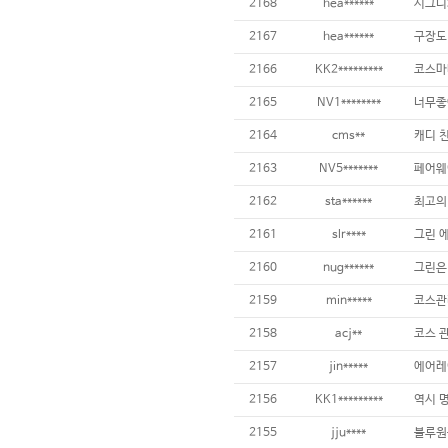
2168
hea******
2167
hea******
2166
KK2*********
2165
NV1********
너무좋
2164
cms**
2163
NV5*******
2162
sta******
최고의
2161
slr****
2160
nug******
2159
min*****
2158
acj**
2157
jin*****
2156
KK1*********
2155
jju****
블루원