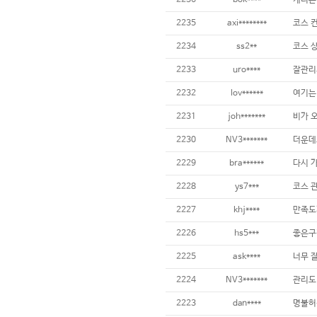
2236
bok****
2235
axi********
2234
ss2**
2233
uro****
잘관리
2232
lov******
2231
joh*******
2230
NV3*******
2229
bra******
2228
ys7***
2227
khj****
2226
hs5***
좋은구
2225
ask****
2224
NV3*******
2223
dan****