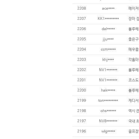
2208
ace****
2207
KK1*********
2206
dal*****
2205
jju****
2204
ccm*****
2203
khj****
2202
NV1*******
2201
NV1*******
2200
hak*****
블루헤
2199
ton*********
캐디서
2198
ohs******
역시 관
2197
NV8*******
2196
wlg*****
골프장,