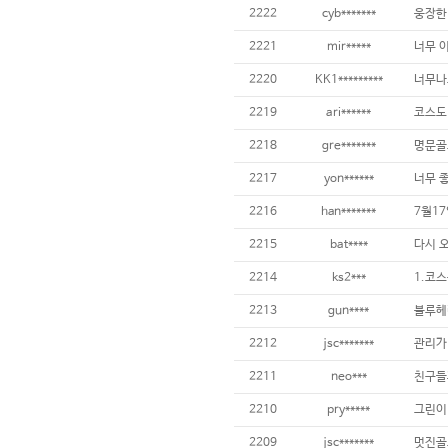
2222
cyb*******
웅장한 
2221
mir*****
너무 이
2220
KK1*********
2219
ari******
2218
gre*******
명문골
2217
yon******
2216
han*******
2215
bat****
2214
ks2***
2213
gun****
2212
jsc*******
2211
neo***
2210
pry*****
2209
jsc*******