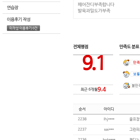
페어잔디부족합니다
연습장
발육과밀도가부족
이용후기 작성
미작성 이용후기 0건
전체평점
만족도 분
9.1
9.4
최근 6개월
순서
아이디
2238
lhj****
2237
sai***