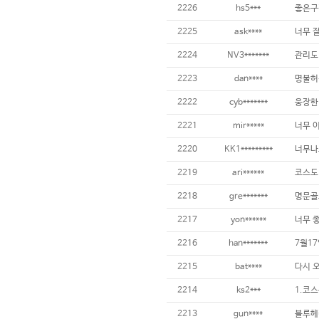
2226
hs5***
좋은구
2225
ask****
2224
NV3*******
2223
dan****
2222
cyb*******
웅장한 
2221
mir*****
너무 이
2220
KK1*********
2219
ari******
2218
gre*******
명문골
2217
yon******
2216
han*******
2215
bat****
2214
ks2***
2213
gun****