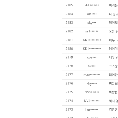
2185
ddi*******
2184
als****
다 좋았
2183
sky***
2182
ss1******
2181
KK1*********
2180
KK1*********
2179
cpa***
2178
fiv***
2177
mac********
2176
khy****
2175
NV9******
2174
NV4*******
2173
her******