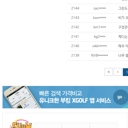
2144
zaz*****
그린도 
2143
koo*****
2142
km1****
구장관리
2141
kg2****
2140
wkk******
2139
NV8*******
1