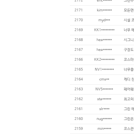
2172
ehc******
2171
kim******
2170
myd***
2169
KK1*********
2168
hea******
2167
hea******
2166
KK2*********
2165
NV1********
너무좋
2164
cms**
2163
NV5*******
2162
sta******
최고의
2161
slr****
2160
nug******
2159
min*****