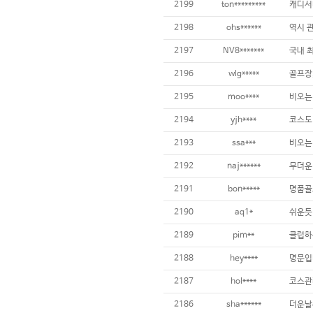
2199
ton*********
캐디서
2198
ohs******
역시 관
2197
NV8*******
2196
wlg*****
골프장,
2195
moo****
2194
yjh****
2193
ssa***
2192
naj******
2191
bon*****
2190
aq1*
2189
pim**
2188
hey****
2187
hol****
2186
sha******