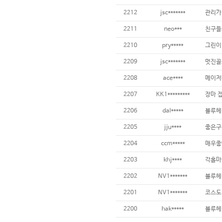
2212
jsc*******
2211
neo***
2210
pry*****
2209
jsc*******
2208
ace****
2207
KK1*********
2206
dal*****
2205
jju****
2204
ccm*****
2203
khj****
2202
NV1*******
2201
NV1*******
2200
hak*****
블루헤