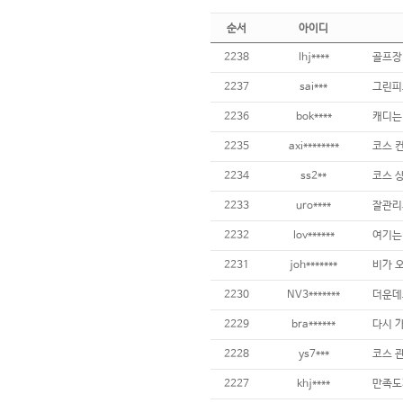
순서
아이디
2238
lhj****
2237
sai***
2236
bok****
2235
axi********
2234
ss2**
2233
uro****
잘관리
2232
lov******
2231
joh*******
2230
NV3*******
2229
bra******
2228
ys7***
2227
khj****