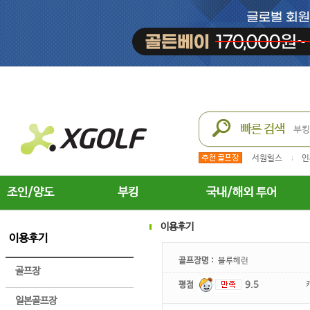
서원힐스
인
조인/양도
부킹
국내/해외 투어
이용후기
이용후기
골프장명 :
블루헤런
골프장
평점
9.5
일본골프장