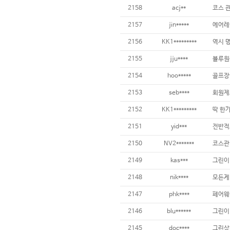
2158
acj**
2157
jin*****
2156
KK1*********
2155
jju****
블루원
2154
hoo*****
2153
seb****
2152
KK1*********
2151
yid***
2150
NV2*******
2149
kas***
2148
nik****
2147
phk****
2146
blu******
그린이
2145
doc****