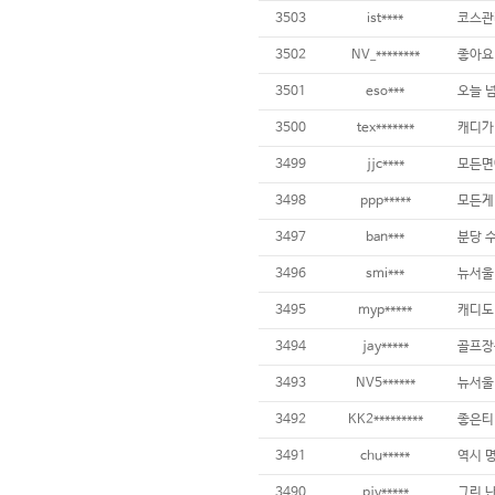
3503
ist****
3502
NV_********
3501
eso***
3500
tex*******
3499
jjc****
3498
ppp*****
3497
ban***
3496
smi***
3495
myp*****
3494
jay*****
3493
NV5******
3492
KK2*********
3491
chu*****
3490
pjy*****