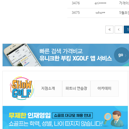
3476
eri*****
가격이 
3475
who**
1
지점소개
파트너 연습장
아카데미