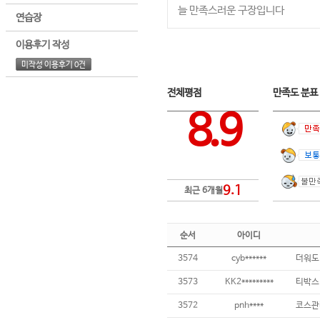
늘 만족스러운 구장입니다
연습장
이용후기 작성
미작성 이용후기 0건
전체평점
만족도 분
8.9
9.1
최근 6개월
순서
아이디
3574
cyb******
더워도
3573
KK2*********
3572
pnh****