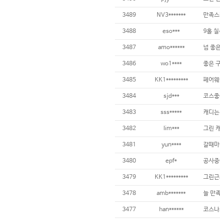
3489
NV3*******
만족스
3488
eso***
9홀 칠
3487
amo******
3486
wo1****
3485
KK1*********
3484
sjd***
코스좋구
3483
sss*****
3482
lim***
3481
yun****
3480
epf*
3479
KK1*********
3478
amb*******
늘 만
3477
han******