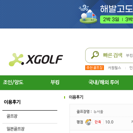
서원힐스
인
조인/양도
부킹
국내/해외 투어
이용후기
이용후기
골프장명 :
뉴서울
골프장
평점
10.0
일본골프장