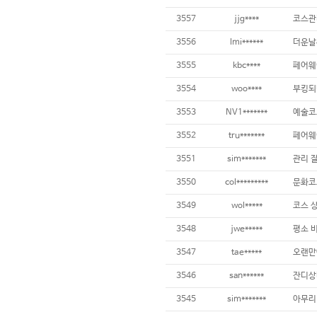
3557
jjg****
3556
lmi******
3555
kbc****
3554
woo****
부킹되
3553
NV1*******
3552
tru*******
3551
sim*******
관리 
3550
col*********
3549
wol*****
3548
jwe*****
3547
tae*****
3546
san******
3545
sim*******