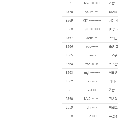
3571
NV6*******
가깝고
3570
you******
3569
KK1*********
3568
gab********
늘 관
3567
den****
뉴서울
3566
pea*****
3565
vin***
3564
wid******
코스관리
3563
myh*******
3562
tai*****
3561
ys1***
3560
NV2*******
3559
chr****
어렵고 
3558
120***