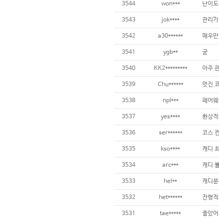
3544
won***
난이도,
3543
jok****
3542
a30******
3541
ygb**
굳
3540
KK2*********
3539
Chu******
멋진 코
3538
npl***
3537
yes****
3536
ser******
코스 
3535
kso****
3534
arc***
3533
hel**
3532
het******
3531
tae*****