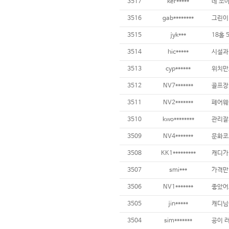
3517
ker*****
네 조
3516
gab********
그린이 
3515
jyk***
3514
hic*****
3513
cyp******
3512
NV7*******
3511
NV2*******
3510
kwo********
3509
NV4*******
3508
KK1*********
3507
smi***
가격만
3506
NV1*******
3505
jin*****
3504
sim*******