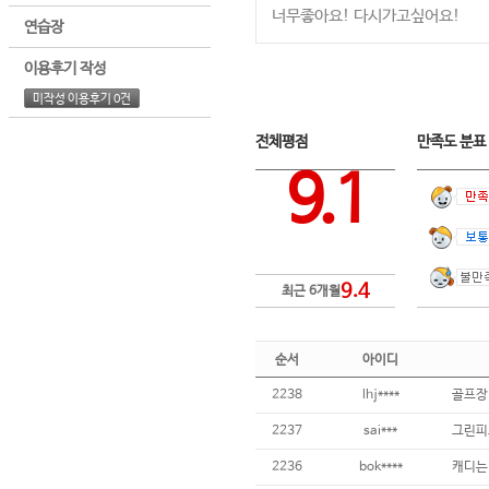
너무좋아요! 다시가고싶어요!
연습장
이용후기 작성
미작성 이용후기 0건
전체평점
만족도 분
9.1
9.4
최근 6개월
순서
아이디
2238
lhj****
2237
sai***
2236
bok****