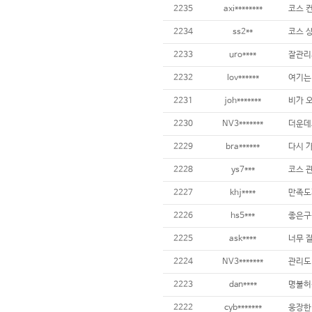
2235
axi********
2234
ss2**
2233
uro****
잘관리
2232
lov******
2231
joh*******
2230
NV3*******
2229
bra******
2228
ys7***
2227
khj****
2226
hs5***
좋은구
2225
ask****
2224
NV3*******
2223
dan****
2222
cyb*******
웅장한 