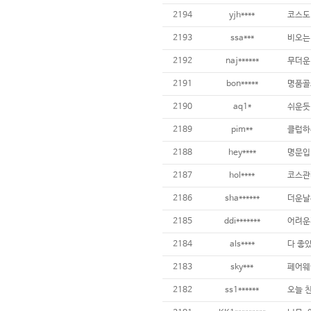
2194
yjh****
2193
ssa***
2192
naj******
2191
bon*****
2190
aq1*
2189
pim**
2188
hey****
2187
hol****
2186
sha******
2185
ddi*******
2184
als****
다 좋았
2183
sky***
2182
ss1******