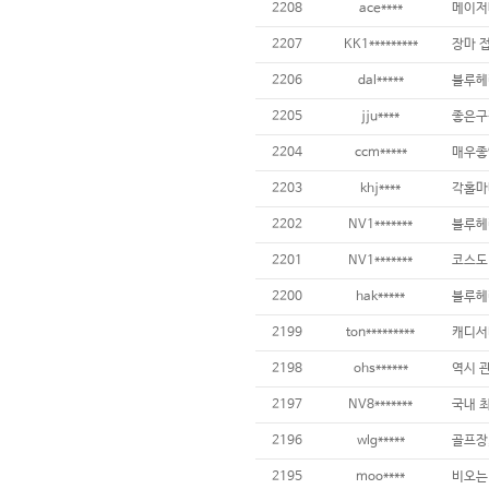
2208
ace****
2207
KK1*********
2206
dal*****
2205
jju****
2204
ccm*****
2203
khj****
2202
NV1*******
2201
NV1*******
2200
hak*****
블루헤
2199
ton*********
캐디서
2198
ohs******
역시 관
2197
NV8*******
2196
wlg*****
골프장,
2195
moo****