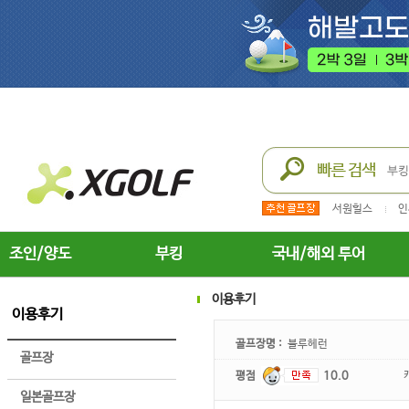
서원힐스
인
조인/양도
부킹
국내/해외 투어
이용후기
이용후기
골프장명 :
블루헤런
골프장
평점
10.0
일본골프장