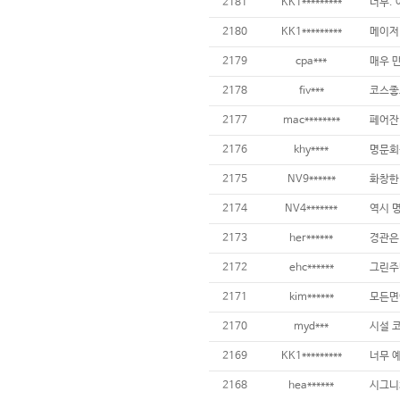
2181
KK1*********
2180
KK1*********
2179
cpa***
2178
fiv***
2177
mac********
2176
khy****
2175
NV9******
2174
NV4*******
2173
her******
2172
ehc******
2171
kim******
2170
myd***
2169
KK1*********
2168
hea******