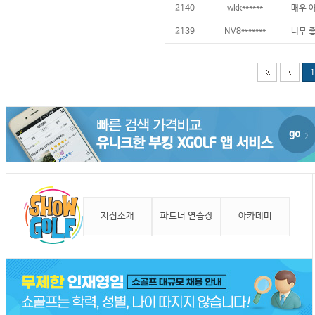
2140
wkk******
2139
NV8*******
1
지점소개
파트너 연습장
아카데미