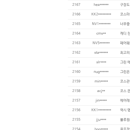
2167
hea******
2166
KK2*********
2165
NV1********
너무좋
2164
cms**
2163
NV5*******
2162
sta******
최고의
2161
slr****
2160
nug******
2159
min*****
2158
acj**
2157
jin*****
2156
KK1*********
2155
jju****
블루원
2154
hoo*****