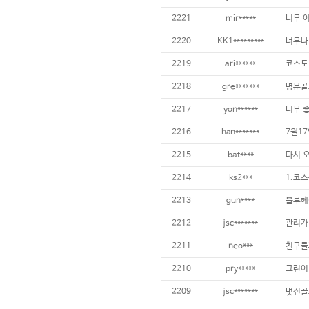
2221
mir*****
너무 이
2220
KK1*********
2219
ari******
2218
gre*******
명문골
2217
yon******
2216
han*******
2215
bat****
2214
ks2***
2213
gun****
2212
jsc*******
2211
neo***
2210
pry*****
2209
jsc*******