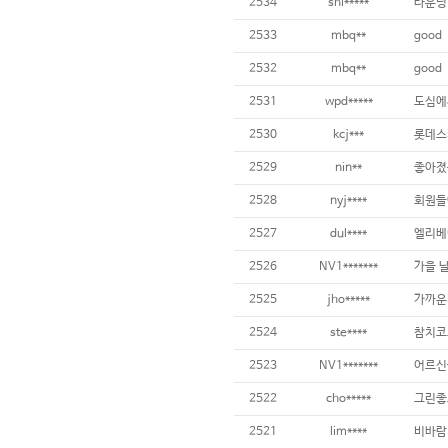
2534
shi*****
라운딩
2533
mbq**
good
2532
mbq**
good
2531
wpd*****
도심에
2530
kcj***
롯데스
2529
nin**
좋아졌
2528
nyj****
회원들
2527
dul****
엘리베
2526
NV1*******
가을 
2525
jho*****
가까운
2524
ste****
참치코
2523
NV1*******
어르신
2522
cho*****
그린좋고
2521
lim****
비바람 