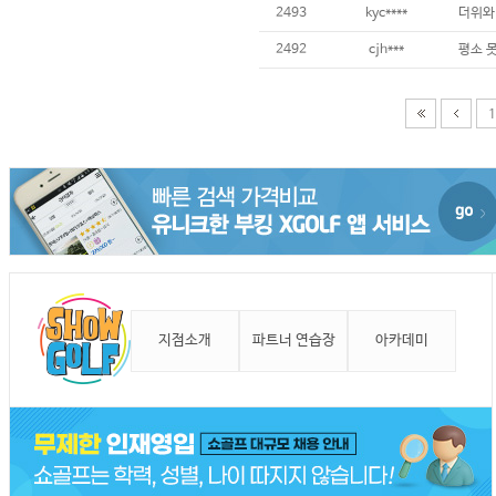
2493
kyc****
더위와
2492
cjh***
평소 
1
지점소개
파트너 연습장
아카데미