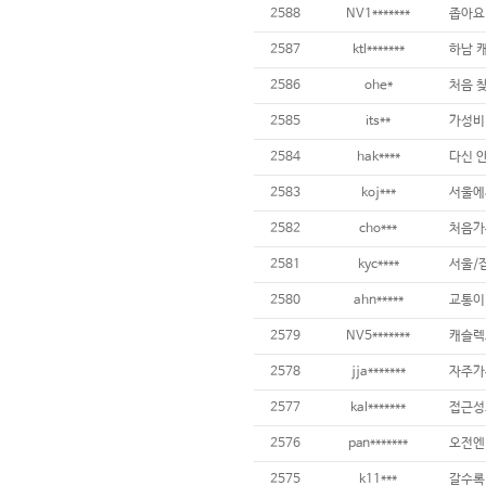
2588
NV1*******
좁아요
2587
ktl*******
하남 
2586
ohe*
2585
its**
가성비 
2584
hak****
다신 
2583
koj***
서울에
2582
cho***
처음가
2581
kyc****
서울/집
2580
ahn*****
교통이
2579
NV5*******
캐슬렉
2578
jja*******
자주가
2577
kal*******
접근성
2576
pan*******
오전엔
2575
k11***
갈수록