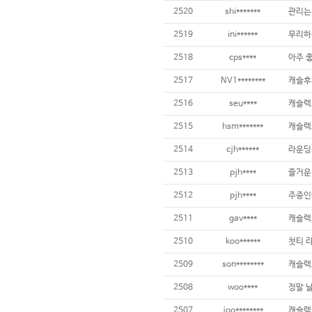
2520
shi*******
관리는
2519
ini******
2518
cps****
2517
NV1********
캐슬후
2516
seu****
캐슬렉
2515
hsm*******
캐슬렉
2514
cjh******
라운딩
2513
pjh****
즐거운
2512
pjh****
주중인
2511
gav****
캐슬렉
2510
koo******
첫티 
2509
son********
캐슬렉
2508
woo****
2507
joo********
캐슬렉