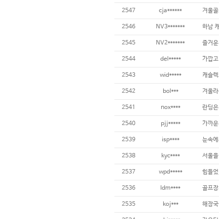
2547
cja******
겨울골
2546
NV3*******
하남 
2545
NV2*******
즐거운
2544
del*****
가깝고
2543
wid*****
캐슬렉
2542
bol***
겨울라
2541
nox****
란딩은
2540
pjj*****
가까운
2539
isp****
눈속에서
2538
kyc****
서울을
2537
wpd*****
힘들었
2536
ldm****
골프장
2535
koj***
해장국