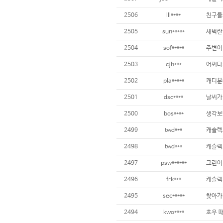
2506
lll****
친구들
2505
sun*****
새벽란
2504
sof*****
주변이
2503
cjh***
어쩌다
2502
pla*****
캐디분
2501
dsc****
날씨가
2500
bos****
생각보단
2499
twd***
캐슬렉
2498
twd***
캐슬렉
2497
psw******
2496
frk***
캐슬렉
2495
sec*****
2494
kwo****
호우 때