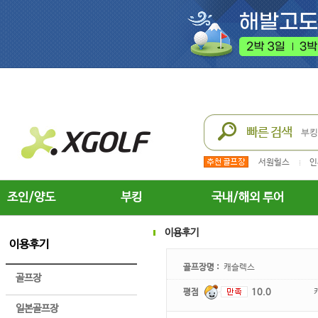
서원힐스
인
조인/양도
부킹
국내/해외 투어
이용후기
이용후기
골프장명 :
캐슬렉스
골프장
평점
10.0
일본골프장