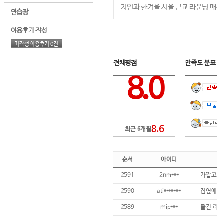
지인과 한겨울 서울 근교 라운딩 
연습장
이용후기 작성
미작성 이용후기 0건
전체평점
만족도 분
8.0
8.6
최근 6개월
순서
아이디
2591
2nm***
2590
ati*******
집옆에
2589
mip***
즐건 