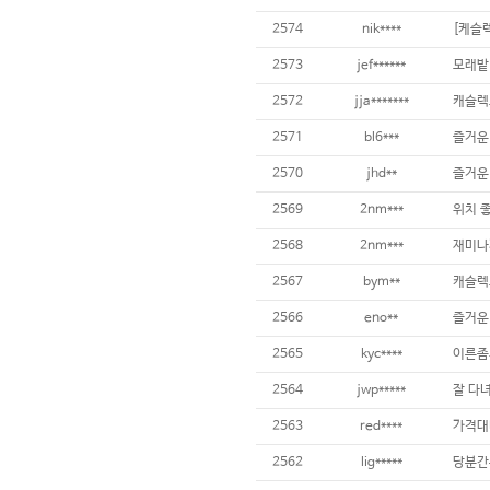
2574
nik****
2573
jef******
모래밭
2572
jja*******
캐슬렉
2571
bl6***
즐거운
2570
jhd**
즐거운
2569
2nm***
위치 
2568
2nm***
재미나
2567
bym**
캐슬렉
2566
eno**
즐거운
2565
kyc****
이른좀의
2564
jwp*****
잘 다
2563
red****
가격대
2562
lig*****
당분간