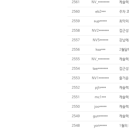
2561
NV_********
케슬렉
2560
eb2***
주차 코
2559
sup*****
최악의
2558
NV2*******
접근성
2557
NV5******
강남에
2556
ksa***
2555
NV_********
캐슬렉
2554
tae*******
접근성
2553
NV1*******
즐거운
2552
pjh****
캐슬렉
2551
mc1***
캐슬렉
2550
joo*****
캐슬렉
2549
gun******
캐슬랙
2548
yon*****
1월의