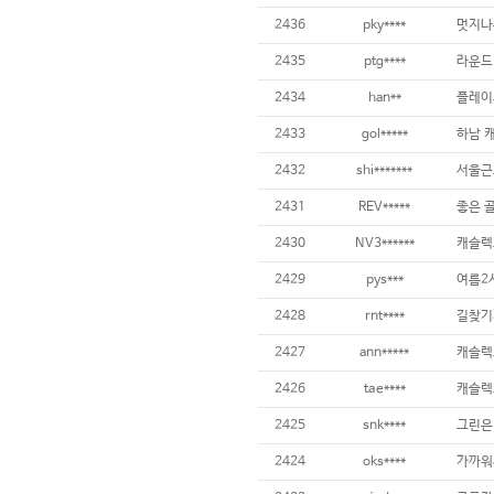
2436
pky****
멋지나
2435
ptg****
라운드
2434
han**
플레이
2433
gol*****
하남 
2432
shi*******
서울근
2431
REV*****
좋은 
2430
NV3******
캐슬렉
2429
pys***
여름2
2428
rnt****
길찾기
2427
ann*****
캐슬렉
2426
tae****
캐슬렉
2425
snk****
그린은
2424
oks****
가까워