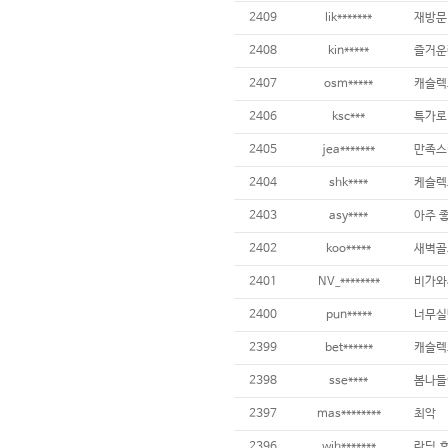
2409
lik*******
재방문
2408
kin*****
즐거운
2407
osm*****
캐슬렉
2406
ksc***
특가로
2405
jea*******
만족스
2404
shk****
2403
asy****
아주 
2402
koo*****
새벽골
2401
NV_********
2400
pun*****
너무실
2399
bet******
2398
sse****
봄나들
2397
mas********
최악
2396
wih*******
란딩 