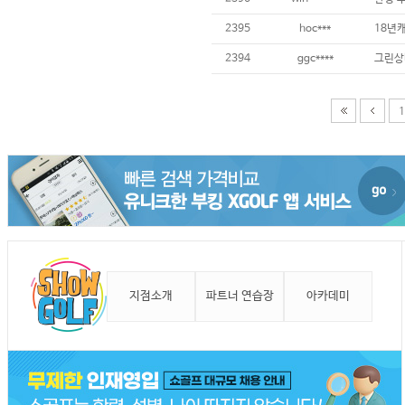
2395
hoc***
18년
2394
ggc****
그린상
1
지점소개
파트너 연습장
아카데미