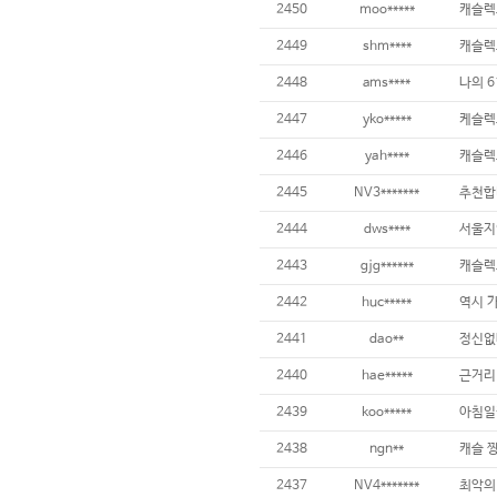
2450
moo*****
캐슬렉
2449
shm****
캐슬렉
2448
ams****
2447
yko*****
케슬렉
2446
yah****
캐슬렉
2445
NV3*******
추천합
2444
dws****
2443
gjg******
캐슬렉
2442
huc*****
역시 
2441
dao**
정신없
2440
hae*****
근거리
2439
koo*****
아침일
2438
ngn**
캐슬 
2437
NV4*******
최악의