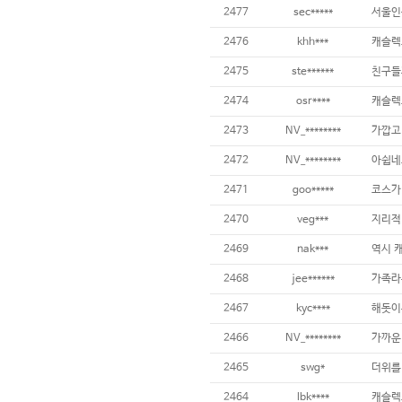
2477
sec*****
2476
khh***
캐슬렉
2475
ste******
친구들
2474
osr****
캐슬렉
2473
NV_********
가깝고
2472
NV_********
아쉽네
2471
goo*****
코스가
2470
veg***
2469
nak***
역시 
2468
jee******
가족라
2467
kyc****
해돗이
2466
NV_********
가까운
2465
swg*
더위를 
2464
lbk****
캐슬렉