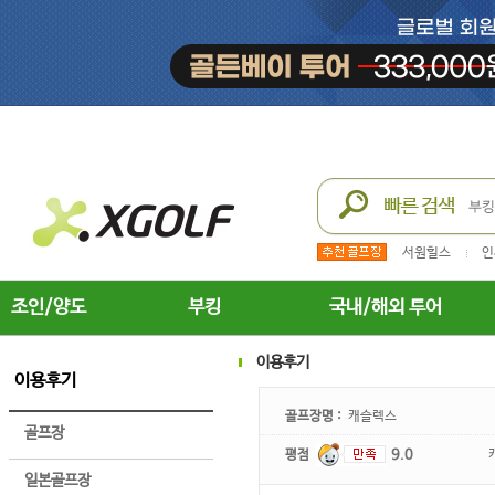
서원힐스
인
조인/양도
부킹
국내/해외 투어
이용후기
이용후기
골프장명 :
캐슬렉스
골프장
평점
9.0
일본골프장