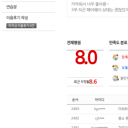
가까워서 너무 좋아용~
연습장
3부 치곤 페어웨이 상태는 괜찮았
이용후기 작성
미작성 이용후기 0건
전체평점
만족도 분
8.0
8.6
최근 6개월
순서
아이디
2493
kyc****
더위와
2492
cjh***
평소 