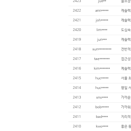
2423
jud**
골프장
2422
ann*****
캐슬렉
2421
joh*****
캐슬렉
2420
lim****
도심속
2419
jun***
캐슬렉
2418
sun*********
전반적
2417
tae*******
2416
kim*******
2415
huc*****
2414
huc*****
2413
sno****
가까운
2412
bob*****
가까워
2411
bad****
2410
kwo****