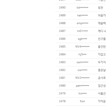
2491
kwo*******
가깝긴한
2490
lot*******
칭찬
2489
nan*****
처음가
2488
smp*****
캐슬렉
2487
m01****
캐디 나
2486
sgk****
친구들
2485
NV4*******
즐건란
2484
hj5***
가깝고
2483
osm*****
2482
ois*****
좋은날
2481
NV2*******
공사로
2480
pan*******
접근성
2479
lrs****
서울근
2478
lhs*
가까운