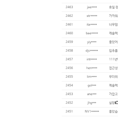
2463
jae****
휴일 란
2462
str*****
가까워
2461
ita*****
너무덥
2460
bae*****
캐슬렉
2459
yiy****
좋았어
2458
djc******
입추를 
2457
int*****
111
2456
hen****
2455
lim****
무더위 
2454
gol***
케슬렉
2453
ane***
가깝고
2452
jhg***
실망
2451
NV1******
좋았습