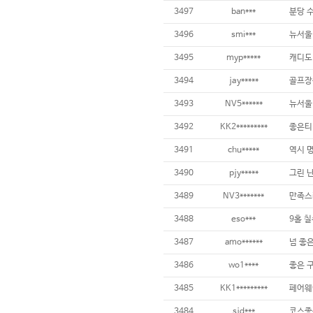
3497
ban***
3496
smi***
3495
myp*****
3494
jay*****
3493
NV5******
3492
KK2*********
3491
chu*****
3490
pjy*****
3489
NV3*******
만족스
3488
eso***
9홀 칠
3487
amo******
3486
wo1****
3485
KK1*********
3484
sjd***
코스좋구