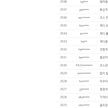
3538
npl***
3537
yes****
3536
ser******
코스 
3535
kso****
3534
arc***
3533
hel**
3532
het******
3531
tae*****
3530
KK2*********
3529
sim*******
3528
hic*****
아주아주
3527
jjb*****
평점처럼
3526
dkd*****
3525
oko*****