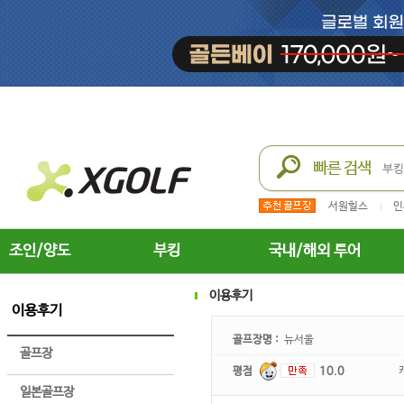
서원힐스
인
조인/양도
부킹
국내/해외 투어
이용후기
이용후기
골프장명 :
뉴서울
골프장
평점
10.0
일본골프장