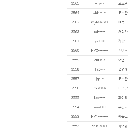
3565
vin***
3564
wid******
코스관리
3563
myh*******
3562
tai*****
3561
ys1***
3560
NV2*******
3559
chr****
어렵고 
3558
120***
3557
jjg****
3556
lmi******
3555
kbc****
3554
woo****
부킹되
3553
NV1*******
3552
tru*******