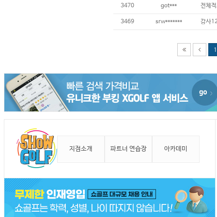
3470
got***
전체적
3469
srw*******
감사12
1
지점소개
파트너 연습장
아카데미