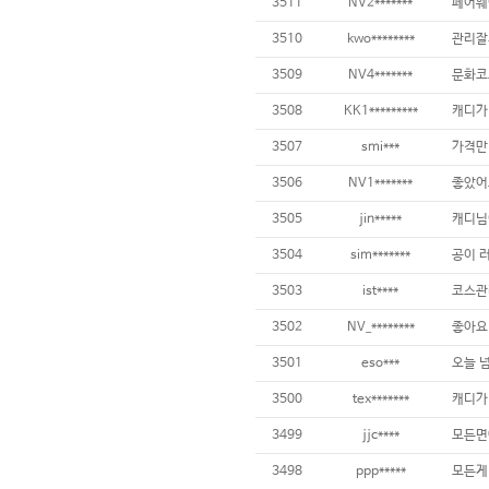
3511
NV2*******
3510
kwo********
3509
NV4*******
3508
KK1*********
3507
smi***
가격만
3506
NV1*******
3505
jin*****
3504
sim*******
3503
ist****
3502
NV_********
3501
eso***
3500
tex*******
3499
jjc****
3498
ppp*****