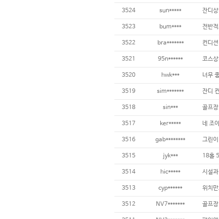
3524
sun*****
잔디상
3523
bum****
3522
bra*******
3521
95n******
3520
hwk***
3519
sim*******
잔디 컨
3518
sin***
3517
ker*****
네 조
3516
gab********
그린이 
3515
jyk***
3514
hic*****
3513
cyp******
3512
NV7*******