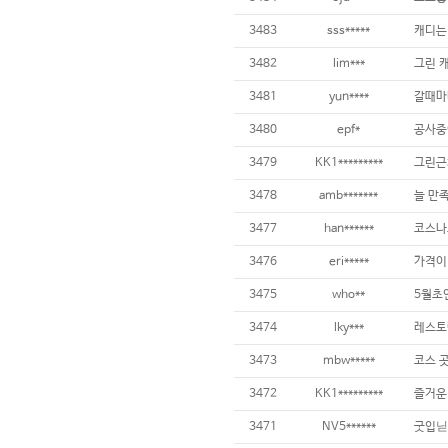
3483
sss*****
3482
lim***
3481
yun****
3480
epf*
3479
KK1*********
3478
amb*******
늘 만
3477
han******
3476
eri*****
가격이 
3475
who**
3474
lky***
3473
mbw*****
3472
KK1*********
3471
NV5******
굿입닏