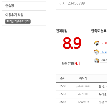
감사123456789
연습장
이용후기 작성
미작성 이용후기 0건
전체평점
만족도 분
8.9
9.1
최근 6개월
순서
아이디
3568
gab********
늘 관
3567
den****
뉴서울
3566
pea*****