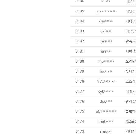
3186
lot***
3185
sta*********
3184
cha*****
3183
usi****
3182
den****
3181
ham***
3180
rhp*******
오랜만
3179
ksc*****
3178
NV2*******
3177
cyb******
3176
doc****
관리잘
3175
a01*********
3174
mat*****
3173
smo***