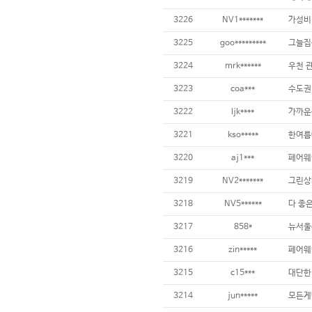
3226
NV1*******
가성비
3225
goo*********
그늘집
3224
mrk******
3223
coa***
수도권
3222
ljk****
3221
kso*****
3220
aj1***
3219
NV2*******
3218
NV5******
3217
858*
3216
zin*****
3215
c15***
3214
jun*****