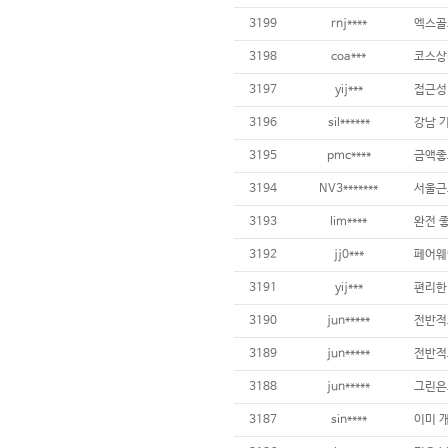
3199
rnj****
3198
coa***
3197
yij***
접근성
3196
sil******
3195
pmc****
3194
NV3*******
3193
lim****
3192
jj0***
3191
yij***
3190
jun*****
3189
jun*****
3188
jun*****
3187
sin****