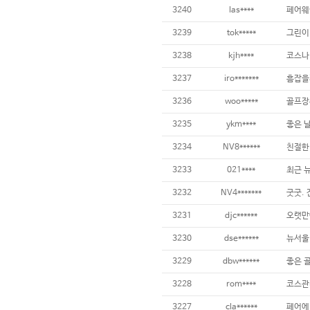
3240
las****
3239
tok*****
3238
kjh****
3237
iro*******
3236
woo*****
3235
ykm****
3234
NV8******
3233
021****
3232
NV4*******
굿굿. 
3231
djc******
3230
dse******
뉴서울
3229
dbw******
3228
rom****
코스관
3227
cla******
페어에 