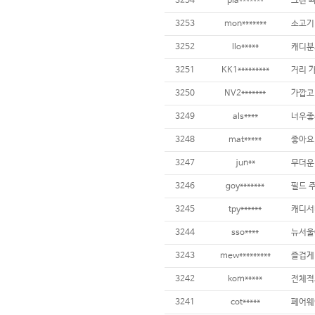
3254
pla*******
그린 빠
3253
mon*******
3252
llo*****
3251
KK1*********
3250
NV2*******
가깝고 
3249
als****
3248
mat*****
3247
jun**
3246
goy*******
3245
tpy******
3244
sso****
3243
mew*********
즐겁게 
3242
kom*****
전체적
3241
cot*****