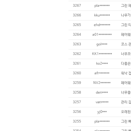
3267
pla*******
3266
kku*******
3265
ehd*******
3264
a01*********
3263
gol****
3262
KK1*********
3261
ko2****
3260
afr*******
3259
NV2*******
3258
den****
3257
van*****
3256
yj0***
3255
pla*******
그린 빠