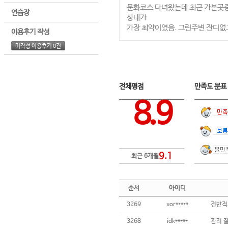
문화코스 다녀왔는데 최근 가본곳
연습장
상태가
가장 최악이였음. 그린주변 잔디없
이용후기 작성
미작성 이용후기 0건
전체평점
만족도 분
8.9
9.1
최근 6개월
순서
아이디
3269
xor*****
전반적으
3268
idk*****
관리 잘