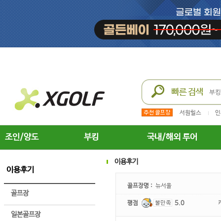
서원힐스
인
조인/양도
부킹
국내/해외 투어
이용후기
이용후기
골프장명 :
뉴서울
골프장
평점
5.0
일본골프장