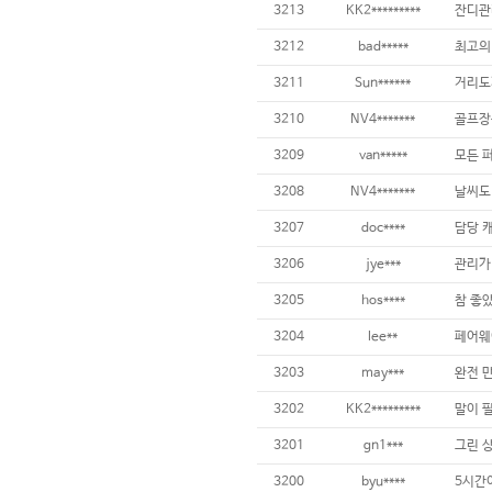
3213
KK2*********
3212
bad*****
3211
Sun******
3210
NV4*******
3209
van*****
3208
NV4*******
3207
doc****
3206
jye***
3205
hos****
참 좋았
3204
lee**
3203
may***
완전 만
3202
KK2*********
3201
gn1***
그린 상
3200
byu****