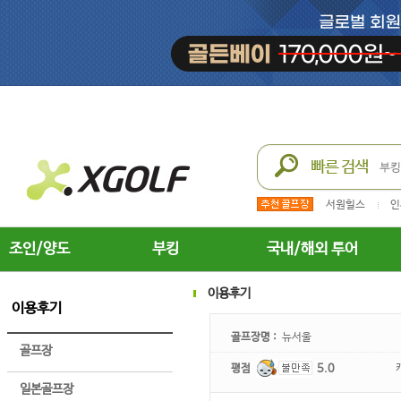
서원힐스
인
조인/양도
부킹
국내/해외 투어
이용후기
이용후기
골프장명 :
뉴서울
골프장
평점
5.0
일본골프장