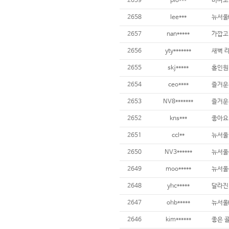
2659
plo***
비싸고
2658
lee***
뉴서울
2657
nan*****
가깝고
2656
yty*******
새벽 
2655
skj*****
홀인원
2654
ceo****
즐거운
2653
NV8*******
즐거운
2652
kns***
좋아요
2651
ccl**
뉴서울
2650
NV3******
뉴서울
2649
moo*****
뉴서울
2648
yhc*****
달라진
2647
ohb*****
뉴서울
2646
kim******
좋은 