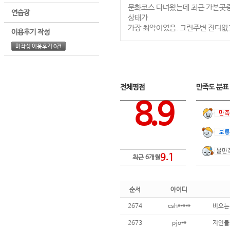
문화코스 다녀왔는데 최근 가본곳
연습장
상태가
가장 최악이였음. 그린주변 잔디없
이용후기 작성
미작성 이용후기 0건
전체평점
만족도 분
8.9
9.1
최근 6개월
순서
아이디
2674
csh*****
비오는
2673
pjo**
지인들