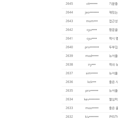
2645
vit******
기분좋
2644
jeo*******
재밌는
2643
mom***
접근성
2642
cyu****
명문골
2641
cyu****
역시 
2640
pro*******
두부김
2639
mod*****
뉴서울
2638
iry***
역쉬 
2637
sim*****
뉴서울
2636
kck***
좋은 
2635
pro******
뉴서울
2634
kev********
2633
moo*****
좋은 
2632
kjy*******
관리가