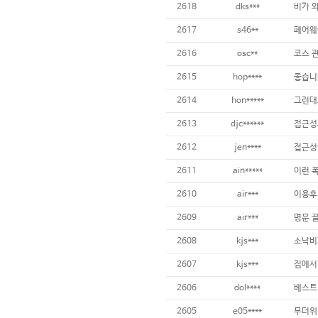
2618
dks***
비가 
2617
s46**
페어웨
2616
osc**
코스 
2615
hop****
좋습니
2614
hon*****
그런대
2613
djc******
접근성
2612
jen****
접근성
2611
ain*****
이런 폭
2610
air***
이용후
2609
air***
명문 
2608
kjs***
소낙비
2607
kjs***
집에서
2606
dol****
베스트~
2605
e05****
무더위