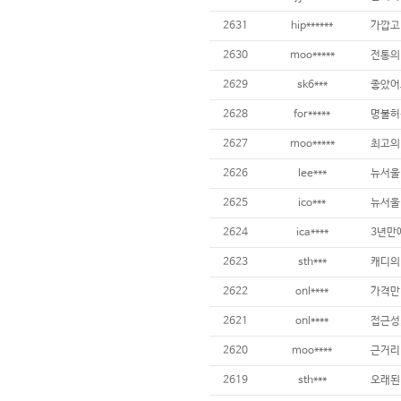
2631
hip******
2630
moo*****
전통의
2629
sk6***
좋았어
2628
for*****
명불허전
2627
moo*****
최고의
2626
lee***
뉴서울
2625
ico***
뉴서울
2624
ica****
3년만
2623
sth***
캐디의
2622
onl****
2621
onl****
접근성
2620
moo****
근거리
2619
sth***
오래된