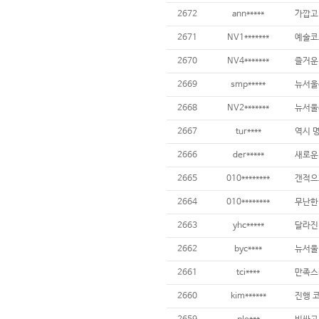
2672
ann*****
가깝고
2671
NV1*******
예술코
2670
NV4*******
즐거운
2669
smp*****
뉴서울
2668
NV2*******
뉴서울
2667
tur****
역시 
2666
der*****
새로운
2665
010********
갠적으
2664
010********
무난한
2663
yhc*****
달라진
2662
byc****
뉴서울
2661
tci****
만족스
2660
kim******
진행 