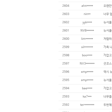
2604
ahn*****
오랜만
2603
nin**
너무 
2602
yyk****
뉴서울 
2601
NV8******
뉴서울
2600
lim******
저렴하
2599
sil*******
가족 
2598
boo****
가깝고
2597
NV3*******
굿코스
2596
smp*****
역시 
2595
smp*****
뉴서울
2594
bae****
가깝고
2593
ka7***
너무좋
2592
ter********
두번째