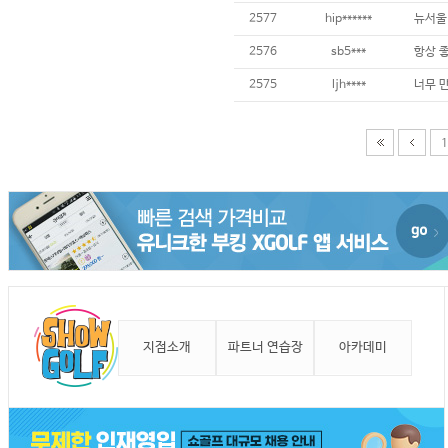
2577
hip******
뉴서울
2576
sb5***
항상 
2575
ljh****
1
지점소개
파트너 연습장
아카데미