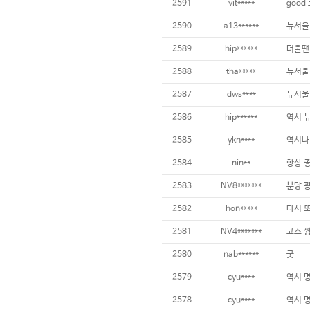
2591
vit*****
good
2590
a13******
뉴서울
2589
hip******
더울땐
2588
tha*****
뉴서울
2587
dws****
뉴서울
2586
hip******
역시 
2585
ykn****
역시나
2584
nin**
항상 
2583
NV8*******
분당 
2582
hon*****
다시 
2581
NV4*******
코스 
2580
nab******
굿
2579
cyu****
역시 
2578
cyu****
역시 