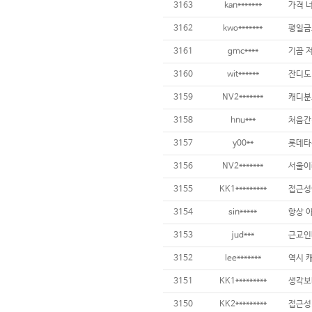
3163
kan*******
3162
kwo*******
3161
gmc****
3160
wit******
3159
NV2*******
3158
hnu***
3157
y00**
3156
NV2*******
3155
KK1*********
3154
sin*****
3153
jud***
3152
lee*******
역시 
3151
KK1*********
3150
KK2*********