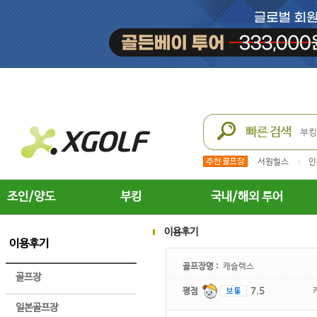
서원힐스
인
조인/양도
부킹
국내/해외 투어
이용후기
이용후기
골프장명 :
캐슬렉스
골프장
평점
7.5
일본골프장