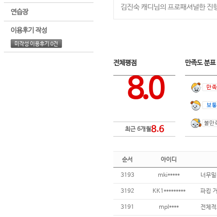
김진숙 캐디님의 프로패셔널한 진행
연습장
이용후기 작성
미작성 이용후기 0건
전체평점
만족도 분
8.0
8.6
최근 6개월
순서
아이디
3193
mki*****
너무밀
3192
KK1*********
3191
mpl****