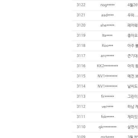
3122
nog*****
4월2
3121
asd****
3120
she*****
3119
lts****
3118
Koo***
아주 불
3117
arc*****
3116
KK2*********
3115
NV1********
3114
NV1********
3113
fir******
3112
ver****
하남 
3111
fok*****
재미있게
3110
qkr********
3109
mrb****