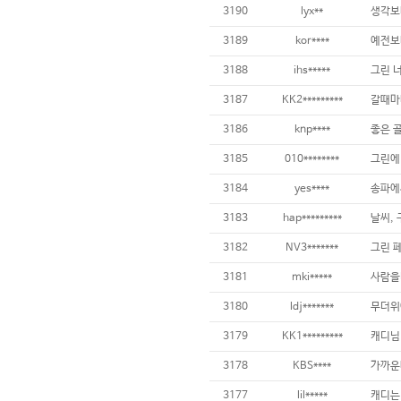
3190
lyx**
생각보
3189
kor****
3188
ihs*****
3187
KK2*********
3186
knp****
3185
010********
3184
yes****
3183
hap*********
날씨, 
3182
NV3*******
3181
mki*****
3180
ldj*******
3179
KK1*********
3178
KBS****
3177
lil*****