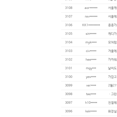
3108
aor******
3107
rev******
3106
KK1*********
3105
sin*****
3104
myk****
3103
civ*****
3102
hee****
가까워서
3101
mgy***
날씨도
3100
yes****
가깝고 
3099
ver****
3098
tae****
3097
h10*****
친절해요 
3096
ksk*****