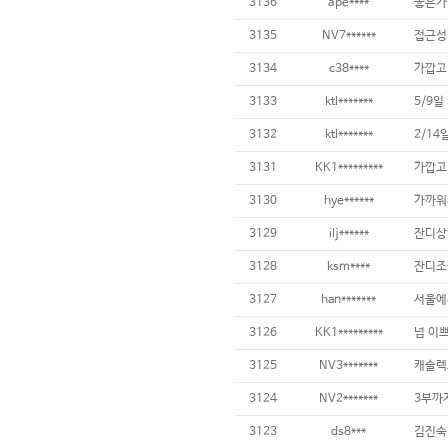
3136
ape****
좋은가
3135
NV7******
3134
c38****
3133
ktl*******
5/9
3132
ktl*******
2/14
3131
KK1*********
3130
hye******
3129
ilj******
3128
ksm****
3127
han*******
3126
KK1*********
넘 이쁘
3125
NV3*******
3124
NV2*******
3123
ds8***