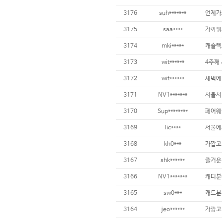
3176
suh*******
3175
saa****
3174
mki*****
3173
wit******
3172
wit******
3171
NV1*******
3170
Sup********
페어웨
3169
lic****
3168
kh0***
가깝고
3167
shk******
3166
NV1*******
3165
sw0***
3164
jeo******