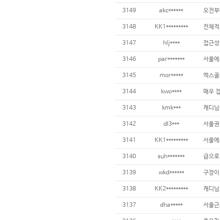
3149
akc******
3148
KK1*********
3147
hlj****
접근성이
3146
par*******
3145
mor*****
3144
kwo****
3143
kmk***
3142
dl3***
3141
KK1*********
3140
suh*******
3139
wkd******
구장이
3138
KK2*********
3137
dha*****