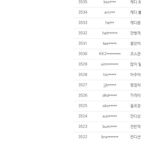
3535
kso****
3534
arc***
3533
hel**
3532
het******
3531
tae*****
3530
KK2*********
3529
sim*******
3528
hic*****
아주아주
3527
jjb*****
평점처럼
3526
dkd*****
3525
oko*****
3524
sun*****
잔디상
3523
bum****
3522
bra*******