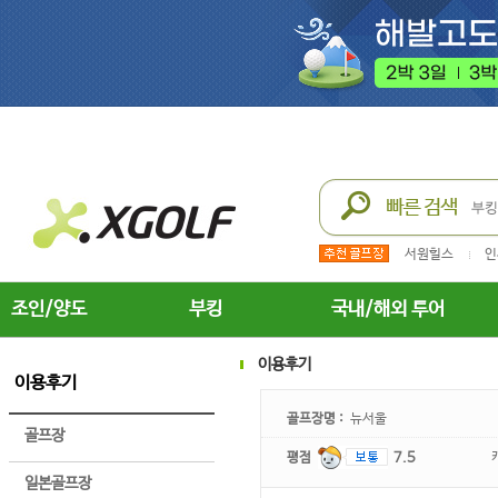
서원힐스
인
조인/양도
부킹
국내/해외 투어
이용후기
이용후기
골프장명 :
뉴서울
골프장
평점
7.5
일본골프장