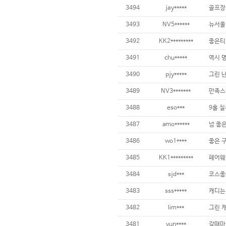
3494
jay*****
3493
NV5******
3492
KK2*********
3491
chu*****
3490
pjy*****
3489
NV3*******
만족스
3488
eso***
9홀 칠
3487
amo******
3486
wo1****
3485
KK1*********
3484
sjd***
코스좋구
3483
sss*****
3482
lim***
3481
yun****