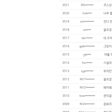
3521
95n******
3520
hwk***
3519
sim*******
잔디 컨
3518
sin***
3517
ker*****
네 조
3516
gab********
그린이 
3515
jyk***
3514
hic*****
3513
cyp******
3512
NV7*******
3511
NV2*******
3510
kwo********
3509
NV4*******