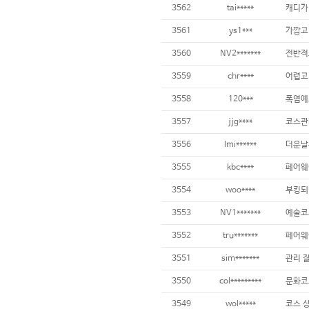
3562
tai*****
3561
ys1***
3560
NV2*******
3559
chr****
어렵고 
3558
120***
3557
jjg****
3556
lmi******
3555
kbc****
3554
woo****
부킹되
3553
NV1*******
3552
tru*******
3551
sim*******
관리 
3550
col*********
3549
wol*****