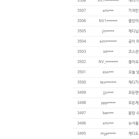
3508
KK1*********
3507
smi***
가격만
3506
NV1*******
3505
jin*****
3504
sim*******
3503
ist****
3502
NV_********
3501
eso***
3500
tex*******
3499
jjc****
3498
ppp*****
3497
ban***
3496
smi***
3495
myp*****