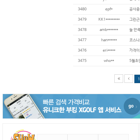
3480
epf*
3479
KK1*********
3478
amb*******
늘 만
3477
han******
3476
eri*****
가격이 
3475
who**
1