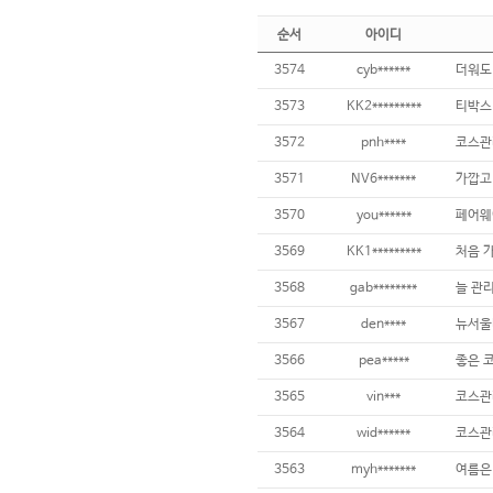
순서
아이디
3574
cyb******
더워도
3573
KK2*********
3572
pnh****
3571
NV6*******
가깝고
3570
you******
3569
KK1*********
3568
gab********
늘 관
3567
den****
뉴서울
3566
pea*****
3565
vin***
3564
wid******
코스관리
3563
myh*******