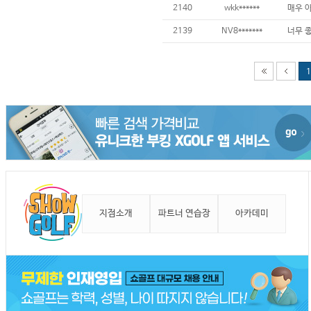
2140
wkk******
2139
NV8*******
1
지점소개
파트너 연습장
아카데미