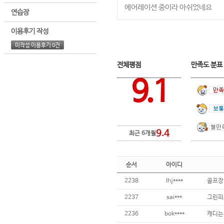
에어레이션 중이라 아쉬었네요
연습장
이용후기 작성
미작성 이용후기 0건
전체평점
만족도 분
9.1
9.4
최근 6개월
순서
아이디
2238
lhj****
2237
sai***
2236
bok****