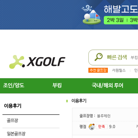
서원힐스
인
조인/양도
부킹
국내/해외 투어
이용후기
이용후기
골프장명 :
블루헤런
골프장
평점
9.0
일본골프장