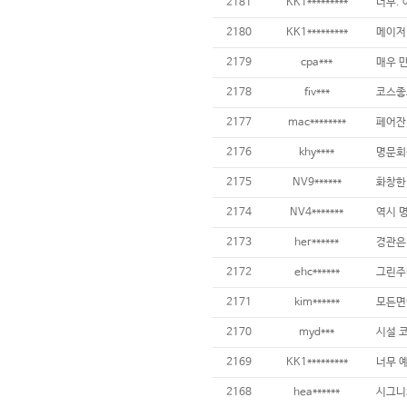
2181
KK1*********
2180
KK1*********
2179
cpa***
2178
fiv***
2177
mac********
2176
khy****
2175
NV9******
2174
NV4*******
2173
her******
2172
ehc******
2171
kim******
2170
myd***
2169
KK1*********
2168
hea******