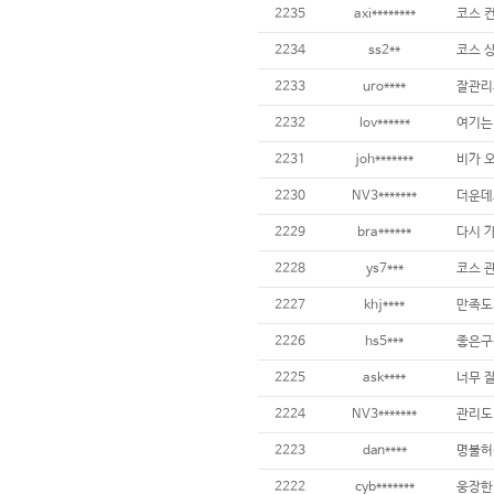
2235
axi********
2234
ss2**
2233
uro****
잘관리
2232
lov******
2231
joh*******
2230
NV3*******
2229
bra******
2228
ys7***
2227
khj****
2226
hs5***
좋은구
2225
ask****
2224
NV3*******
2223
dan****
2222
cyb*******
웅장한 