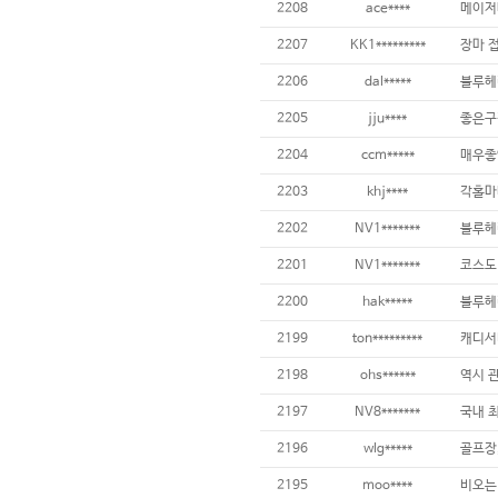
2208
ace****
2207
KK1*********
2206
dal*****
2205
jju****
2204
ccm*****
2203
khj****
2202
NV1*******
2201
NV1*******
2200
hak*****
블루헤
2199
ton*********
캐디서
2198
ohs******
역시 관
2197
NV8*******
2196
wlg*****
골프장,
2195
moo****