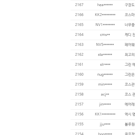
2167
hea******
2166
KK2*********
2165
NV1********
너무좋
2164
cms**
2163
NV5*******
2162
sta******
최고의
2161
slr****
2160
nug******
2159
min*****
2158
acj**
2157
jin*****
2156
KK1*********
2155
jju****
블루원
2154
hoo*****