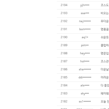
2194
yjh****
2193
ssa***
2192
naj******
2191
bon*****
2190
aq1*
2189
pim**
2188
hey****
2187
hol****
2186
sha******
2185
ddi*******
2184
als****
다 좋았
2183
sky***
2182
ss1******