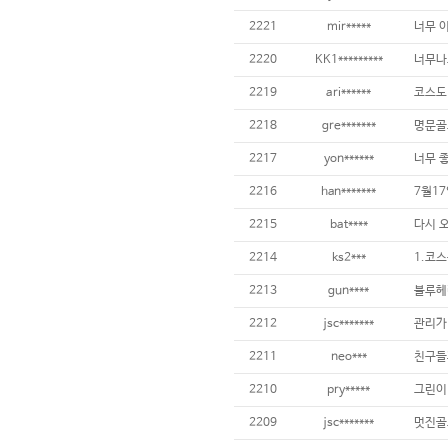
2221
mir*****
너무 이
2220
KK1*********
2219
ari******
2218
gre*******
명문골
2217
yon******
2216
han*******
2215
bat****
2214
ks2***
2213
gun****
2212
jsc*******
2211
neo***
2210
pry*****
2209
jsc*******