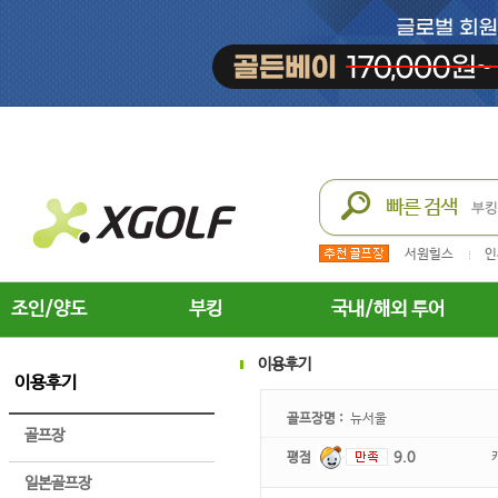
서원힐스
인
조인/양도
부킹
국내/해외 투어
이용후기
이용후기
골프장명 :
뉴서울
골프장
평점
9.0
일본골프장