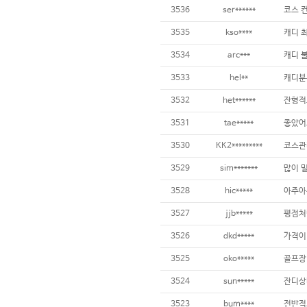
3536
ser******
코스 
3535
kso****
3534
arc***
3533
hel**
3532
het******
3531
tae*****
3530
KK2*********
3529
sim*******
3528
hic*****
아주아주
3527
jjb*****
평점처럼
3526
dkd*****
3525
oko*****
3524
sun*****
잔디상
3523
bum****