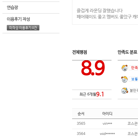
연습장
즐겁게 라운딩 잘했습니다
페어웨이도 좋고 멤버도 좋았구 캐
이용후기 작성
미작성 이용후기 0건
전체평점
만족도 분
8.9
9.1
최근 6개월
순서
아이디
3565
vin***
3564
wid******
코스관리