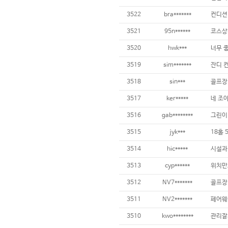
3522
bra*******
3521
95n******
3520
hwk***
3519
sim*******
잔디 컨
3518
sin***
3517
ker*****
네 조
3516
gab********
그린이 
3515
jyk***
3514
hic*****
3513
cyp******
3512
NV7*******
3511
NV2*******
3510
kwo********