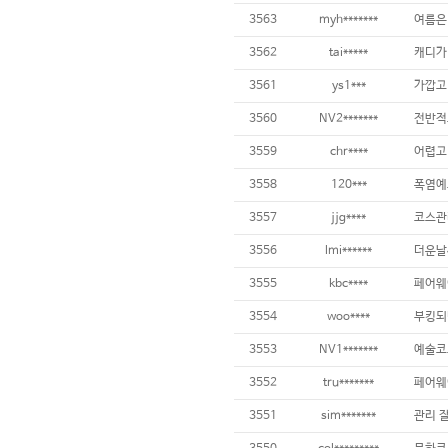
3563
myh*******
3562
tai*****
3561
ys1***
3560
NV2*******
3559
chr****
어렵고 
3558
120***
3557
jjg****
3556
lmi******
3555
kbc****
3554
woo****
부킹되
3553
NV1*******
3552
tru*******
3551
sim*******
관리 