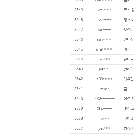
3550
col*********
3549
wol*****
3548
jwe*****
3547
tae*****
3546
san******
3545
sim*******
3544
won***
난이도,
3543
jok****
3542
a30******
3541
ygb**
굳
3540
KK2*********
3539
Chu******
멋진 코
3538
npl***
3537
yes****