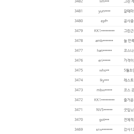
3482
lim***
3481
yun****
3480
epf*
3479
KK1*********
3478
amb*******
늘 만
3477
han******
3476
eri*****
가격이 
3475
who**
3474
lky***
3473
mbw*****
3472
KK1*********
3471
NV5******
굿입닏
3470
got***
전체적
3469
srw*******
감사12