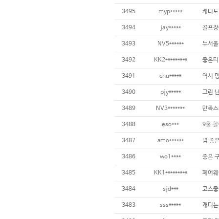
3495
myp*****
3494
jay*****
3493
NV5******
3492
KK2*********
3491
chu*****
3490
pjy*****
3489
NV3*******
만족스
3488
eso***
9홀 칠
3487
amo******
3486
wo1****
3485
KK1*********
3484
sjd***
코스좋구
3483
sss*****