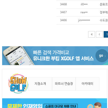
3468
il0***
3467
rea**
3466
jin*******
1
지점소개
파트너 연습장
아카데미