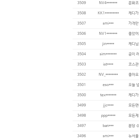
3509
NV4*******
3508
KK1*********
3507
smi***
가격만
3506
NV1*******
3505
jin*****
3504
sim*******
3503
ist****
3502
NV_********
3501
eso***
3500
tex*******
3499
jjc****
3498
ppp*****
3497
ban***
3496
smi***