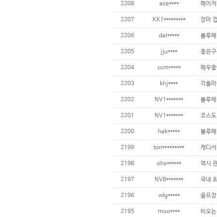
2208
ace****
2207
KK1*********
2206
dal*****
2205
jju****
2204
ccm*****
2203
khj****
2202
NV1*******
2201
NV1*******
2200
hak*****
블루헤
2199
ton*********
캐디서
2198
ohs******
역시 관
2197
NV8*******
2196
wlg*****
골프장,
2195
moo****