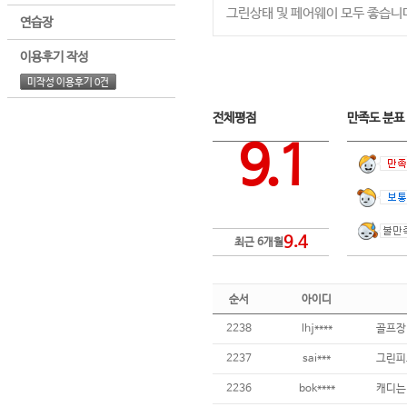
그린상태 및 페어웨이 모두 좋습니
연습장
이용후기 작성
미작성 이용후기 0건
전체평점
만족도 분
9.1
9.4
최근 6개월
순서
아이디
2238
lhj****
2237
sai***
2236
bok****