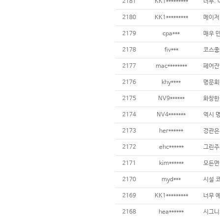
2181
KK1*********
2180
KK1*********
2179
cpa***
2178
fiv***
2177
mac********
2176
khy****
2175
NV9******
2174
NV4*******
2173
her******
2172
ehc******
2171
kim******
2170
myd***
2169
KK1*********
2168
hea******