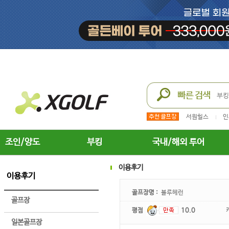
서원힐스
인
조인/양도
부킹
국내/해외 투어
이용후기
이용후기
골프장명 :
블루헤런
골프장
평점
10.0
일본골프장