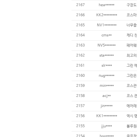
2167
hea******
2166
KK2*********
2165
NV1********
너무좋
2164
cms**
2163
NV5*******
2162
sta******
최고의
2161
slr****
2160
nug******
2159
min*****
2158
acj**
2157
jin*****
2156
KK1*********
2155
jju****
블루원
2154
hoo*****