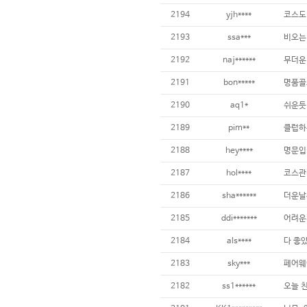
2194
yjh****
2193
ssa***
2192
naj******
2191
bon*****
2190
aq1*
2189
pim**
2188
hey****
2187
hol****
2186
sha******
2185
ddi*******
2184
als****
다 좋았
2183
sky***
2182
ss1******