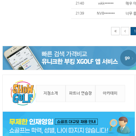
2140
wkk******
2139
NV8*******
1
지점소개
파트너 연습장
아카데미