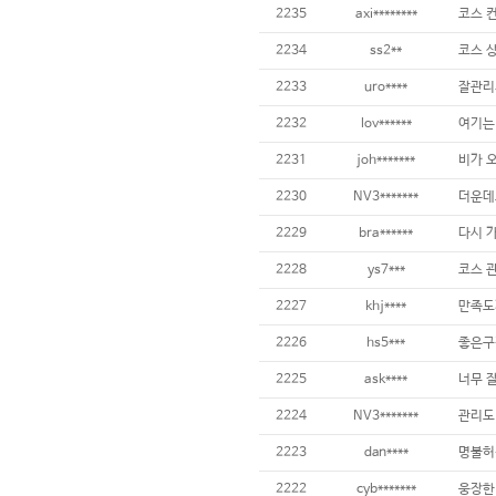
2235
axi********
2234
ss2**
2233
uro****
잘관리
2232
lov******
2231
joh*******
2230
NV3*******
2229
bra******
2228
ys7***
2227
khj****
2226
hs5***
좋은구
2225
ask****
2224
NV3*******
2223
dan****
2222
cyb*******
웅장한 