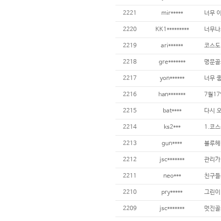
2221
mir*****
너무 이
2220
KK1*********
2219
ari******
2218
gre*******
명문골
2217
yon******
2216
han*******
2215
bat****
2214
ks2***
2213
gun****
2212
jsc*******
2211
neo***
2210
pry*****
2209
jsc*******