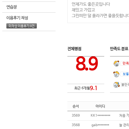
언제가도 좋은곳입니다
연습장
재밌고 가깝고
그린피만 덜 올라가면 좋을듯합니
이용후기 작성
미작성 이용후기 0건
전체평점
만족도 분
8.9
9.1
최근 6개월
순서
아이디
3569
KK1*********
3568
gab********
늘 관