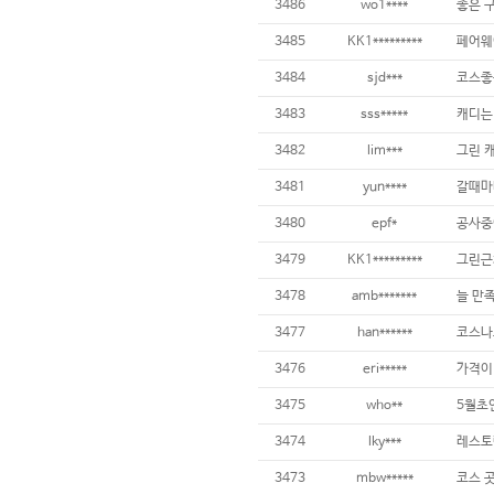
3486
wo1****
3485
KK1*********
3484
sjd***
코스좋구
3483
sss*****
3482
lim***
3481
yun****
3480
epf*
3479
KK1*********
3478
amb*******
늘 만
3477
han******
3476
eri*****
가격이 
3475
who**
3474
lky***
3473
mbw*****