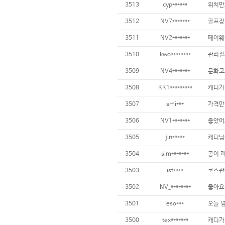
3513
cyp******
3512
NV7*******
3511
NV2*******
3510
kwo********
3509
NV4*******
3508
KK1*********
3507
smi***
가격만
3506
NV1*******
3505
jin*****
3504
sim*******
3503
ist****
3502
NV_********
3501
eso***
3500
tex*******