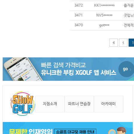
3472
KK1*********
3471
NV5******
굿입닏
3470
got***
전체적
1
지점소개
파트너 연습장
아카데미