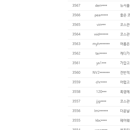
3567
den****
뉴서울
3566
pea*****
3565
vin***
3564
wid******
코스관리
3563
myh*******
3562
tai*****
3561
ys1***
3560
NV2*******
3559
chr****
어렵고 
3558
120***
3557
jjg****
3556
lmi******
3555
kbc****