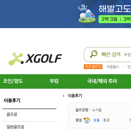
서원힐스
인
조인/양도
부킹
국내/해외 투어
이용후기
이용후기
골프장명 :
뉴서울
골프장
평점
8.0
일본골프장