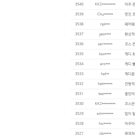
3540
KK2*********
3539
Chu******
멋진 코
3538
npl***
3537
yes****
3536
ser******
코스 
3535
kso****
3534
arc***
3533
hel**
3532
het******
3531
tae*****
3530
KK2*********
3529
sim*******
3528
hic*****
아주아주
3527
jjb*****
평점처럼