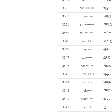
3554
woo****
부킹되
3553
NV1*******
3552
tru*******
3551
sim*******
관리 
3550
col*********
3549
wol*****
3548
jwe*****
3547
tae*****
3546
san******
3545
sim*******
3544
won***
난이도,
3543
jok****
3542
a30******
3541
ygb**
굳