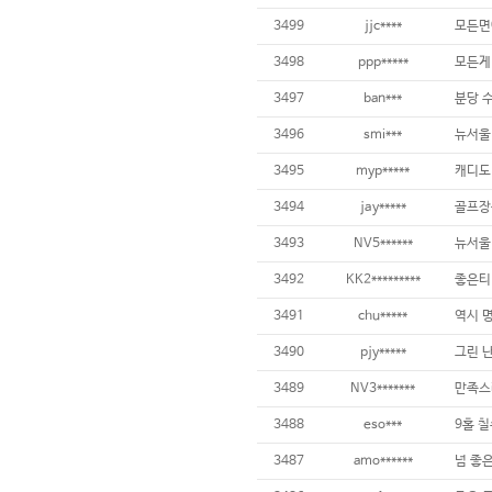
3499
jjc****
3498
ppp*****
3497
ban***
3496
smi***
3495
myp*****
3494
jay*****
3493
NV5******
3492
KK2*********
3491
chu*****
3490
pjy*****
3489
NV3*******
만족스
3488
eso***
9홀 칠
3487
amo******