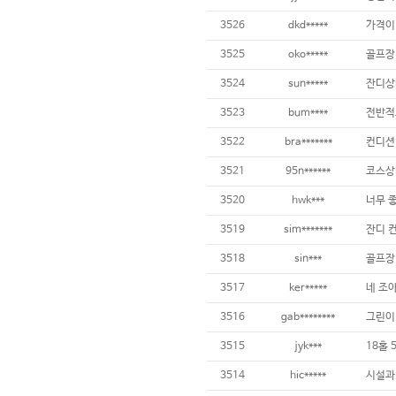
3526
dkd*****
3525
oko*****
3524
sun*****
잔디상
3523
bum****
3522
bra*******
3521
95n******
3520
hwk***
3519
sim*******
잔디 컨
3518
sin***
3517
ker*****
네 조
3516
gab********
그린이 
3515
jyk***
3514
hic*****