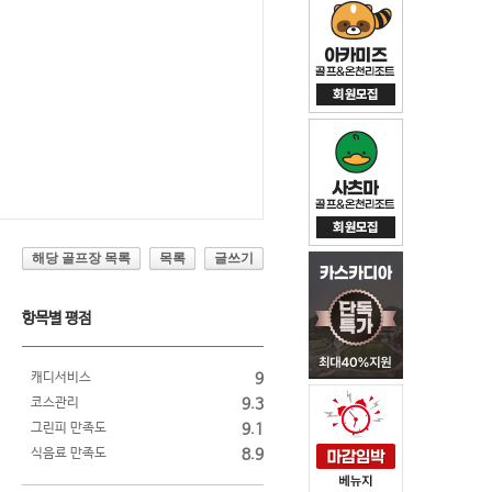
해당 골프장 목록
목록
글쓰기
항목별 평점
캐디서비스
9
코스관리
9.3
그린피 만족도
9.1
식음료 만족도
8.9