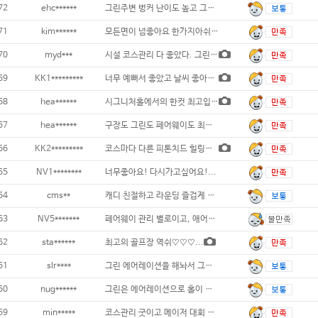
72
ehc******
그린주변 벙커 난이도 높고 그린스피드 높지만
71
kim******
모든면이 넘좋아요 한가지아쉬운건 디봇이 조금
70
myd***
시설 코스관리 다 좋았다. 그린 에어레이션
69
KK1*********
너무 예뻐서 좋았고 날씨 좋아서 최고였어요
68
hea******
시그니처홀에서의 한컷 최고입니다...
67
hea******
구장도 그린도 페어웨이도 최상급 구장 블루헤
66
KK2*********
코스마다 다른 피톤치드 힐링하는 느낌!!
65
NV1********
너무좋아요! 다시가고싶어요!...
64
cms**
캐디 친절하고 라운딩 즐겁게 해 주네요 필
63
NV5*******
페어웨이 관리 별로이고, 애어레이션
62
sta******
최고의 골프장 역쉬♡♡♡...
61
slr****
그린 에어레이션을 해놔서 그린위에서 공이
60
nug******
그린은 에어레이션으로 홀이 너무많고 모래도많
59
min*****
코스관리 굿이고 메이저 대회 구장이라 조경도