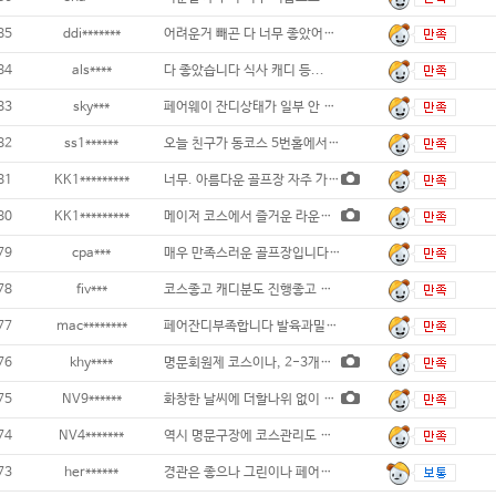
85
ddi*******
어려운거 빼곤 다 너무 좋았어요~~!!...
84
als****
다 좋았습니다 식사 캐디 등...
83
sky***
페어웨이 잔디상태가 일부 안 좋은 곳이 있긴
82
ss1******
오늘 친구가 동코스 5번홀에서 홀인원했습니
81
KK1*********
너무. 아름다운 골프장 자주 가고 싶어요
80
KK1*********
메이저 코스에서 즐거운 라운딩. 그린도 느리
79
cpa***
매우 만족스러운 골프장입니다...
78
fiv***
코스좋고 캐디분도 진행좋고 그린스피드가 약간
77
mac********
페어잔디부족합니다 발육과밀도가부족...
76
khy****
명문회원제 코스이나, 2-3개홀 티박
75
NV9******
화창한 날씨에 더할나위 없이 좋은 구장에서
74
NV4*******
역시 명문구장에 코스관리도 잘되어 있네요..
73
her******
경관은 좋으나 그린이나 페어상태는 좋지 않습