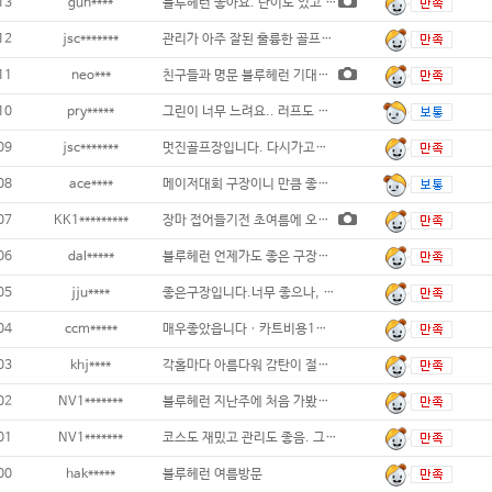
13
gun****
블루헤런 좋아요. 난이도 있고 그린은 조
12
jsc*******
관리가 아주 잘된 훌륭한 골프장이고 캐디분이
11
neo***
친구들과 명문 블루헤런 기대를 저버리지 않는
10
pry*****
그린이 너무 느려요.. 러프도 정리가 안되어
09
jsc*******
멋진골프장입니다. 다시가고싶어요...
08
ace****
메이저대회 구장이니 만큼 좋은 구장이에요
07
KK1*********
장마 접어들기전 초여름에 오랜만에 방문한 블
06
dal*****
블루헤런 언제가도 좋은 구장입니다 잔디관리
05
jju****
좋은구장입니다.너무 좋으나, 아쉬운점
04
ccm*****
매우좋았읍니다ㆍ카트비용1인당 1만원씩만하면
03
khj****
각홀마다 아름다워 감탄이 절로 나네요...
02
NV1*******
블루헤런 지난주에 처음 가봤는데...가본 골
01
NV1*******
코스도 재밌고 관리도 좋음. 그린스피드 2.
00
hak*****
블루헤런 여름방문