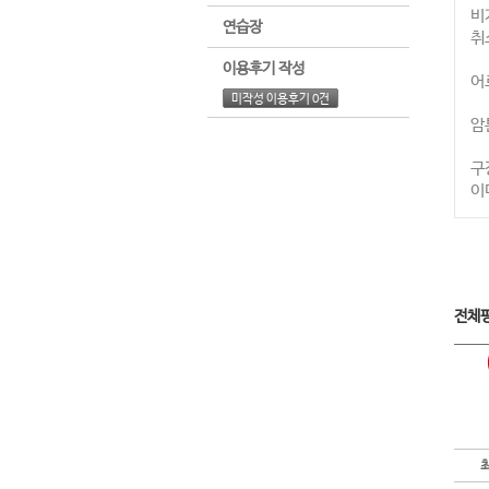
비
연습장
취
이용후기 작성
어
미작성 이용후기 0건
암
구
이
전체