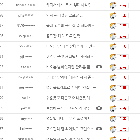
99
ton*********
캐디서비스 ,코스,부대시설 만
98
ohs******
역시 관리잘된 골프장 ...
97
NV8*******
국내 최고의 골프장 중 하나입니다. 백돌
96
wlg*****
골프장,캐디 모두 만족...
95
moo****
비오는 날 배수 상태까지 ㆍ 완벽한 난코스
94
yjh****
코스도 좋고 캐디님도 친절하고, 골프
93
ssa***
비오는 날이었지만 관리를 잘해두셔서 지척거리
92
naj******
무더운 날씨에 레몬수 까지 준비해논 골프장
91
bon*****
명품골프장으로 손색이 없습니다 직원들도 호
90
aq1*
쉬운듯 까다롭고 어려운듯 재미있는 코스
89
pim**
클럽하우스도 그린도 캐디님도 너무 좋아요 ~
88
hey****
명문입니다. 나무와 조경이 너무 좋아요~ 적
87
hol****
코스관리 잘 되어있고 그린스피드는 2.7이었
86
sha******
더운날씨 두시 이후 티옵으로 후반 완벽한 그