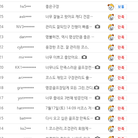
26
hs5***
좋은구장
25
ask****
너무 잘놀고 왔어요 캐디 전문성 좋고 친절
24
NV3*******
관리도 잘되있구 진행이 빠름니다 그린은 생각
23
dan****
명불허전, 역시 명성만큼 좋은 골프장
22
cyb*******
웅장한 조경, 잘 관리된 코스,
21
mir*****
너무 이쁘고 좋았어요...
20
KK1*********
너무나도 만족스러운 골프장컨디션과 캐디의 매
19
ari******
코스도 재밌고 구장관리도 훌륭했습니다~ .
18
gre*******
명문골프장답게 모든 그린,잔디,
17
yon******
너무 좋네요 3번째 방문인데 좋아요 또 방문
16
han*******
7월17일(토) 14:09 서코스 저렴한 가
15
bat****
다시 오고 싶은 골프장 만독도100%...
14
ks2***
1.코스관리,조경관리 회원제골프장으로