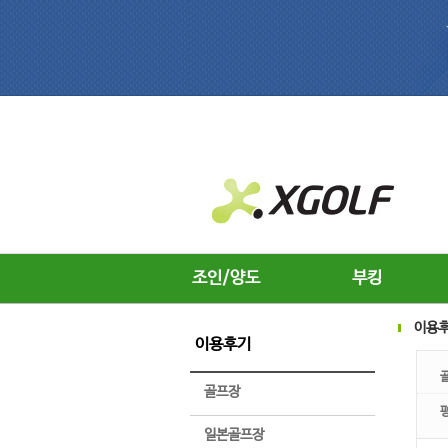
조인/양도
부킹
이용
이용후기
골프장
일본골프장