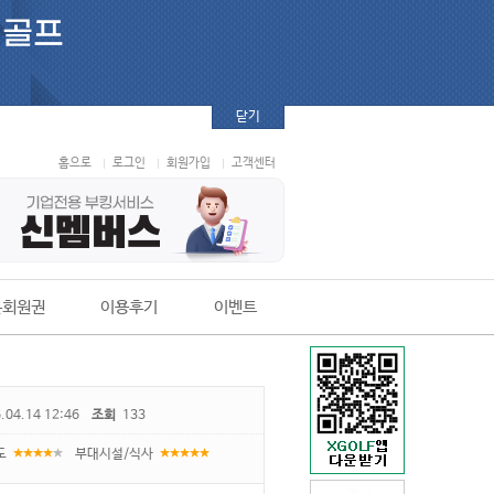
닫기
홈으로
로그인
회원가입
고객센터
본회원권
이용후기
이벤트
.04.14 12:46
조회
133
도
부대시설/식사