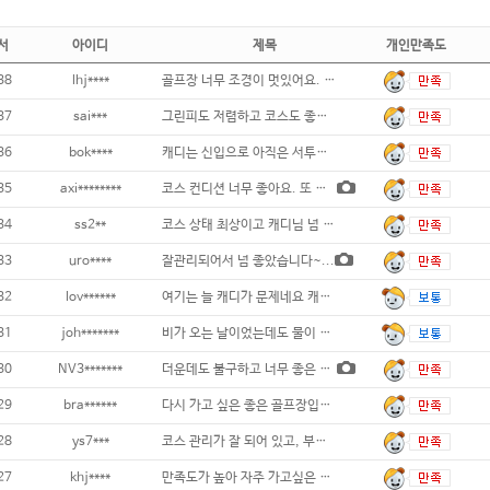
서
아이디
제목
개인만족도
38
lhj****
골프장 너무 조경이 멋있어요. 여름에도 잔
37
sai***
그린피도 저렴하고 코스도 좋은데 날이 더워서
36
bok****
캐디는 신입으로 아직은 서투른 감 있으나
35
axi********
코스 컨디션 너무 좋아요. 또 가고 싶어요
34
ss2**
코스 상태 최상이고 캐디님 넘 친절합니다 그
33
uro****
잘관리되어서 넘 좋았습니다~...
32
lov******
여기는 늘 캐디가 문제네요 캐디교육이 시급
31
joh*******
비가 오는 날이었는데도 물이 잘빠져서 라운딩
30
NV3*******
더운데도 불구하고 너무 좋은 골프장입니다..
29
bra******
다시 가고 싶은 좋은 골프장입니다...
28
ys7***
코스 관리가 잘 되어 있고, 부대시설
27
khj****
만족도가 높아 자주 가고싶은 곳입니다 ..