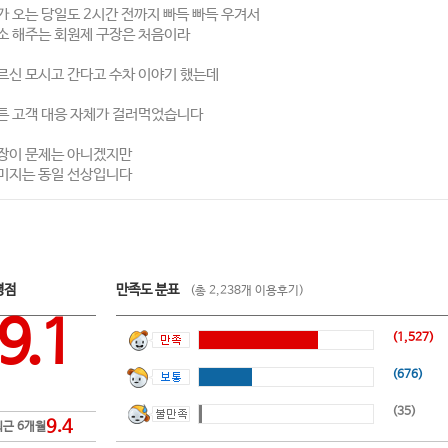
가 오는 당일도 2시간 전까지 빠득 빠득 우겨서
소 해주는 회원제 구장은 처음이라
르신 모시고 간다고 수차 이야기 했는데
튼 고객 대응 자체가 걸러먹었습니다
장이 문제는 아니겠지만
미지는 동일 선상입니다
평점
만족도 분표
(총 2,238개 이용후기)
9.1
(1,527)
(676)
(35)
9.4
최근 6개월