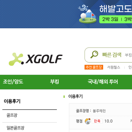
서원힐스
인
조인/양도
부킹
국내/해외 투어
이용후기
이용후기
골프장명 :
블루헤런
골프장
평점
10.0
일본골프장