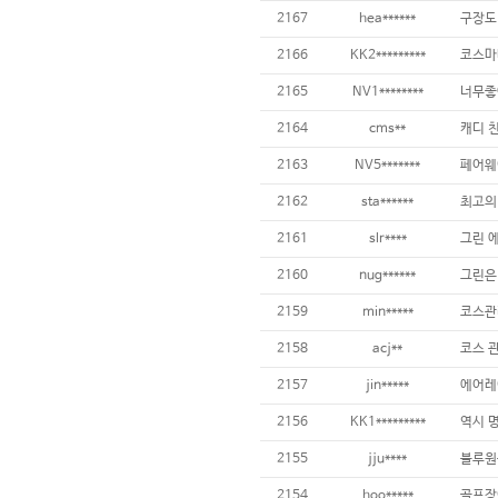
2167
hea******
2166
KK2*********
2165
NV1********
너무좋
2164
cms**
2163
NV5*******
2162
sta******
최고의
2161
slr****
2160
nug******
2159
min*****
2158
acj**
2157
jin*****
2156
KK1*********
2155
jju****
블루원
2154
hoo*****