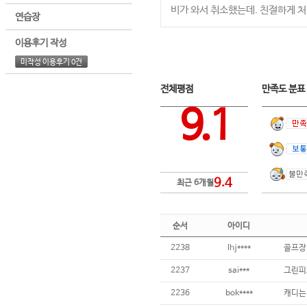
비가 와서 취소했는데. 친절하게 
연습장
이용후기 작성
미작성 이용후기 0건
전체평점
만족도 분
9.1
9.4
최근 6개월
순서
아이디
2238
lhj****
2237
sai***
2236
bok****