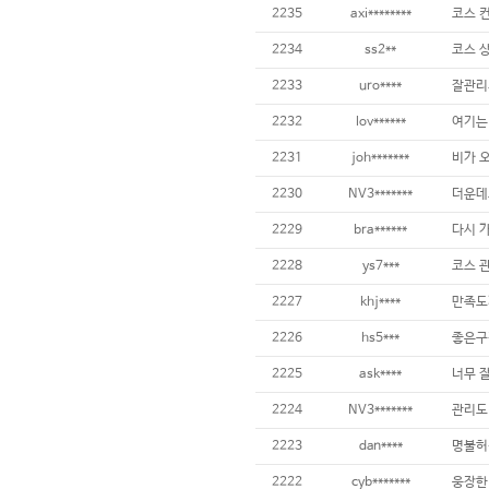
2235
axi********
2234
ss2**
2233
uro****
잘관리
2232
lov******
2231
joh*******
2230
NV3*******
2229
bra******
2228
ys7***
2227
khj****
2226
hs5***
좋은구
2225
ask****
2224
NV3*******
2223
dan****
2222
cyb*******
웅장한 