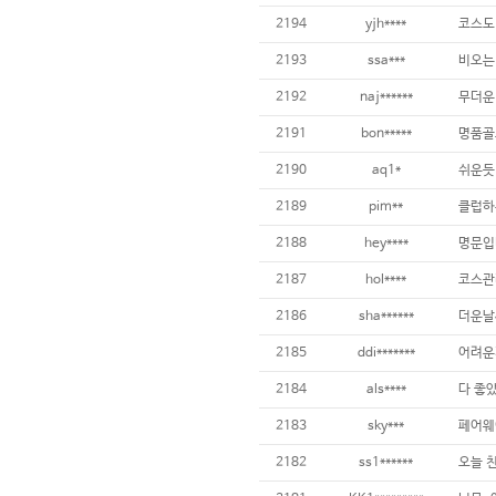
2194
yjh****
2193
ssa***
2192
naj******
2191
bon*****
2190
aq1*
2189
pim**
2188
hey****
2187
hol****
2186
sha******
2185
ddi*******
2184
als****
다 좋았
2183
sky***
2182
ss1******