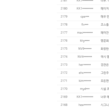
2181
KK1*********
2180
KK1*********
2179
cpa***
2178
fiv***
2177
mac********
2176
khy****
2175
NV9******
2174
NV4*******
2173
her******
2172
ehc******
2171
kim******
2170
myd***
2169
KK1*********
2168
hea******