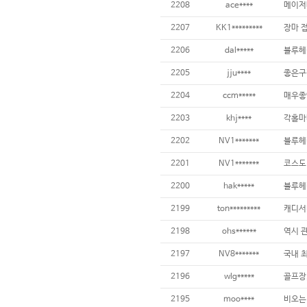
2208
ace****
2207
KK1*********
2206
dal*****
2205
jju****
2204
ccm*****
2203
khj****
2202
NV1*******
2201
NV1*******
2200
hak*****
블루헤
2199
ton*********
캐디서
2198
ohs******
역시 관
2197
NV8*******
2196
wlg*****
골프장,
2195
moo****