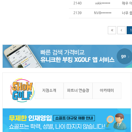
2140
wkk******
2139
NV8*******
1
지점소개
파트너 연습장
아카데미