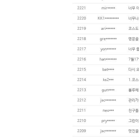
2221
mir*****
너무 이
2220
KK1*********
2219
ari******
2218
gre*******
명문골
2217
yon******
2216
han*******
2215
bat****
2214
ks2***
2213
gun****
2212
jsc*******
2211
neo***
2210
pry*****
2209
jsc*******