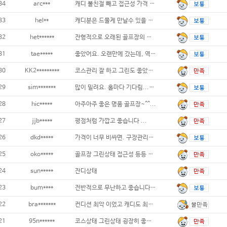
34
arc***
캐디 불친절 빼고 접근성 가격 잔디관리 다
33
hel**
캐디분은 드물게 만날수 있을 정도로 보조를
32
het******
잔형적으로 오래된 골프장의 모습입니다. 잔디
31
tae*****
좋았어요. 오랜만에 갔는데, 역시!
30
KK2*********
코스관리 잘 하고 그린도 좋았어요...
29
sim*******
많이 밀려요. 홀마다 기다림.......
28
hic*****
아주아주 좋은 명품 골프장~^^...
27
jjb*****
평점처럼 가깝고 좋습니다 ...
26
dkd*****
가격이 너무 비싸면. 구장관리는 가격 대비
25
oko*****
골프장 그린상태 접근성 등등 좋습니다...
24
sun*****
잔디상태
23
bum****
전반적으로 무난하고 좋습니다...
22
bra*******
컨디션 최악 이었고 캐디도 최악임 ...
21
95n******
코스상태 그린상태 굉장히 좋아요...