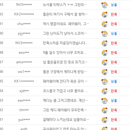
93
NV5******
뉴서울 티박스가 ㅜㅠ 그린피를 좀 내리
92
KK2*********
좋은티 여기서 구해서 잘 쳤어요. 역시
91
chu*****
역시 명문이네요. 페어웨이, 그린&
90
pjy*****
그린 난이도가 낮아서 스코어가 잘나옵니다!.
89
NV3*******
만족스러운 라운딩이였습니다...
88
eso***
9홀 칠수 있어서 너무 조히요...
87
amo******
넘 좋은골프장 민 듯요 또가고싶은 골프장입
86
wo1****
좋은 구장에서 재미나게 란딩하고 갑니다. 캐
85
KK1*********
페어웨이에 잔디가 죽은 곳이 많아서 좀 아쉬
84
sjd***
코스좋구 가깝고 너무 좋아요 ...
83
sss*****
캐디는 좀 그저그랬네요. 계산하는데 말도 없
82
lim***
그린 캐디 페어웨이 모두만족스러웠습니다...
81
yun****
갈때마다 느키는데요 넘좋아요...
80
epf*
공사중이었고 카트 타는곳 안내 표지판이 좀