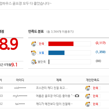
럽하우스 골프장 모두 다 좋았습니다~
평점
만족도 분표
(총 3,564개 이용후기)
8.9
(2,117)
(1,359)
(88)
9.1
최근 6개월
서
아이디
제목
개인만족도
64
wid******
코스관리 캐디 친절 최고...
63
myh*******
여름은 골프장 어디든 좋아용 ^^ 작년 겨울
62
tai*****
캐디가 예전보다 많이 친절해졌고 코스관리가