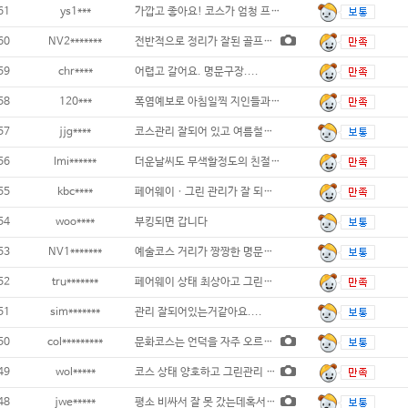
61
ys1***
가깝고 좋아요! 코스가 엄청 프라이빗하고 앞
60
NV2*******
전반적으로 정리가 잘된 골프장...
59
chr****
어렵고 갈어요. 명문구장....
58
120***
폭염예보로 아침일찍 지인들과 즐거운 라운딩
57
jjg****
코스관리 잘되어 있고 여름철인데도 그늘이 많
56
lmi******
더운날씨도 무색할정도의 친절과 페어웨이였어
55
kbc****
페어웨이ㆍ그린 관리가 잘 되어있으며 캐디분
54
woo****
부킹되면 갑니다
53
NV1*******
예술코스 거리가 짱짱한 명문구장이네요.
52
tru*******
페어웨이 상태 최상아고 그린상태 및 스피드
51
sim*******
관리 잘되어있는거같아요....
50
col*********
문화코스는 언덕을 자주 오르지만 페어웨이
49
wol*****
코스 상태 양호하고 그린관리 잘됨...
48
jwe*****
평소 비싸서 잘 못 갔는데혹서기라 할인받아