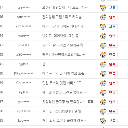
47
tae*****
오랜만에 방문했는데 코스너무 좋았고,
46
san******
잔디상태 그린스피즈 캐디님 뭐 하나 부족하지
45
sim*******
아무리 날이 더워도 캐디분 카트에만 있으면
44
won***
난이도, 페어웨이, 그린 등
43
jok****
관리가 잘 되어있고 즐거운 라운딩이었습니다.
42
a30******
매우만족하면잘치고왔어요. 캐디님도너무친절하
41
ygb**
굳
40
KK2*********
아주 관리가 잘 되어 있고 좋습니다...
39
Chu******
멋진 코스와 멋진 서비스 ^^^...
38
npl***
페어웨이 좋고 그린도 좋아요~~...
37
yes****
환상적인 골프장 늘 만족합니다. 가까운.
36
ser******
코스 컨디션, 좋습니다,벌레
35
kso****
캐디 최악 그린 안굴러가 라커에서 거리측