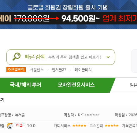
서원힐스
인서울27
메이플비치
국내/해외 투어
모바일전용서비스
일
후기
골프장명 :
뉴서울
작성자 :
KK1*********
작성일 :
2026
평점
10.0
캐디서비스
코스관리
가격만족