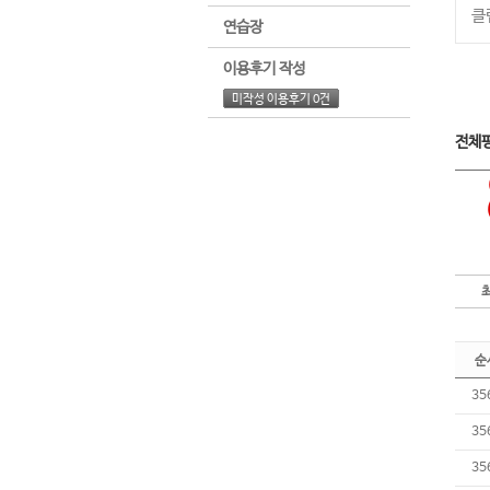
클
연습장
이용후기 작성
미작성 이용후기 0건
전체
순
35
35
35