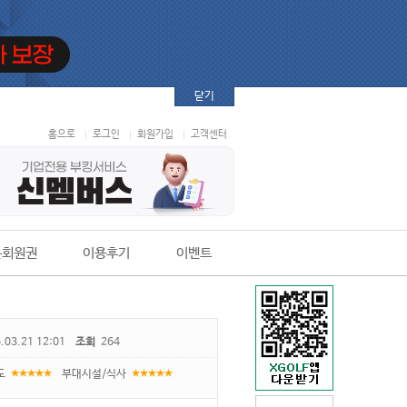
닫기
홈으로
로그인
회원가입
고객센터
본회원권
이용후기
이벤트
.03.21 12:01
조회
264
도
부대시설/식사