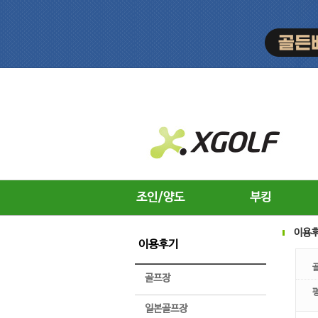
조인/양도
부킹
이용
이용후기
골프장
일본골프장