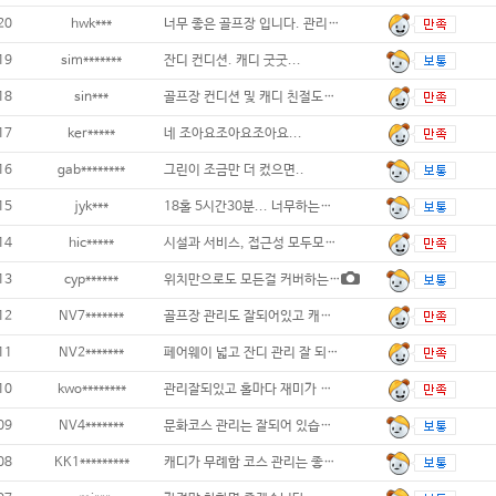
20
hwk***
너무 좋은 골프장 입니다. 관리도 항상 잘
19
sim*******
잔디 컨디션. 캐디 굿굿...
18
sin***
골프장 컨디션 및 캐디 친절도에 만족...
17
ker*****
네 조아요조아요조아요...
16
gab********
그린이 조금만 더 컸으면..
15
jyk***
18홀 5시간30분... 너무하는거죠? 나
14
hic*****
시설과 서비스, 접근성 모두모두 아주
13
cyp******
위치만으로도 모든걸 커버하는 골프장. 관리
12
NV7*******
골프장 관리도 잘되어있고 캐디님도친절했습니다
11
NV2*******
페어웨이 넓고 잔디 관리 잘 되어있어요
10
kwo********
관리잘되있고 홀마다 재미가 있음...
09
NV4*******
문화코스 관리는 잘되어 있습니다. 넓고 길어
08
KK1*********
캐디가 무례함 코스 관리는 좋은편 코스