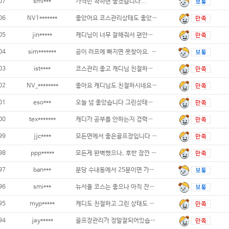
07
smi***
가격만 착하면 좋겠습니다...
06
NV1*******
좋았어요 코스관리상태도 좋았고 식음료도
05
jin*****
캐디님이 너무 잘해줘서 편안하게 치고 왔습니
04
sim*******
공이 러프에 빠지면 못찾아요. 휴~...
03
ist****
코스관리 좋고 캐디님 친절하셨습니다. 락커룸
02
NV_********
좋아요 캐디님도 친절하시네요...
01
eso***
오늘 넘 좋았습니다 그린상태등 캐디님도 친절
00
tex*******
캐디가 공부를 안하는지 경력이 있는 캐디임에
99
jjc****
모든면에서 좋은골프장입니다 비회원이지만
98
ppp*****
모든게 완벽했으나, 후반 잠깐 대기가
97
ban***
분당 수내동에서 25분이면 가는 거리가성비짱
96
smi***
뉴서울 코스는 좋으나 아직 잔디가 덜 올라온
95
myp*****
캐디도 친절하고 그린 상태도 좋았어요 ...
94
jay*****
골프장관리가 정말잘되어있습니다 캐디님도 수