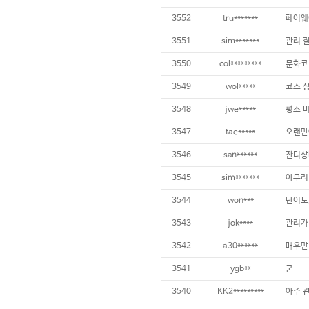
3552
tru*******
3551
sim*******
관리 
3550
col*********
3549
wol*****
3548
jwe*****
3547
tae*****
3546
san******
3545
sim*******
3544
won***
난이도,
3543
jok****
3542
a30******
3541
ygb**
굳
3540
KK2*********