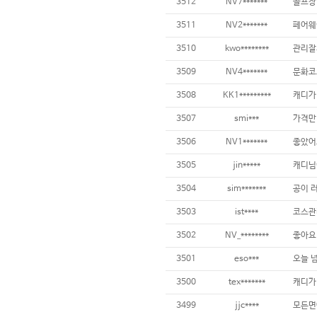
3512
NV7*******
3511
NV2*******
3510
kwo********
3509
NV4*******
3508
KK1*********
3507
smi***
가격만
3506
NV1*******
3505
jin*****
3504
sim*******
3503
ist****
3502
NV_********
3501
eso***
3500
tex*******
3499
jjc****