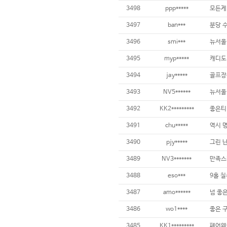
3498
ppp*****
3497
ban***
3496
smi***
3495
myp*****
3494
jay*****
3493
NV5******
3492
KK2*********
3491
chu*****
3490
pjy*****
3489
NV3*******
만족스
3488
eso***
9홀 칠
3487
amo******
3486
wo1****
3485
KK1*********