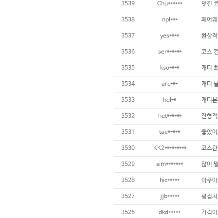
3539
Chu******
멋진 코
3538
npl***
3537
yes****
3536
ser******
코스 
3535
kso****
3534
arc***
3533
hel**
3532
het******
3531
tae*****
3530
KK2*********
3529
sim*******
3528
hic*****
아주아주
3527
jjb*****
평점처럼
3526
dkd*****