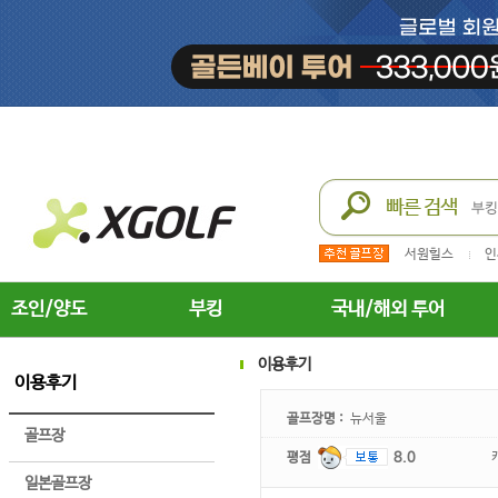
서원힐스
인
조인/양도
부킹
국내/해외 투어
이용후기
이용후기
골프장명 :
뉴서울
골프장
평점
8.0
일본골프장