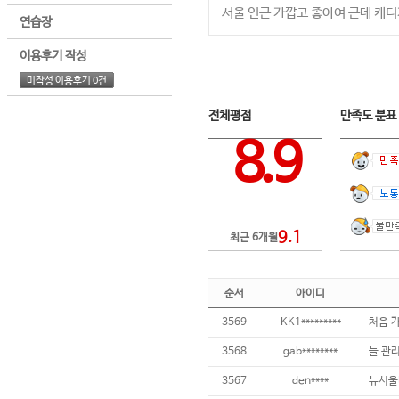
서울 인근 가깝고 좋아여 근데 캐
연습장
이용후기 작성
미작성 이용후기 0건
전체평점
만족도 분
8.9
9.1
최근 6개월
순서
아이디
3569
KK1*********
3568
gab********
늘 관
3567
den****
뉴서울