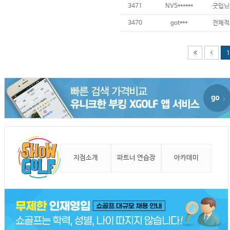
3471
NV5******
굿입닏
3470
got***
전체적
1
지점소개
파트너 연습장
아카데미