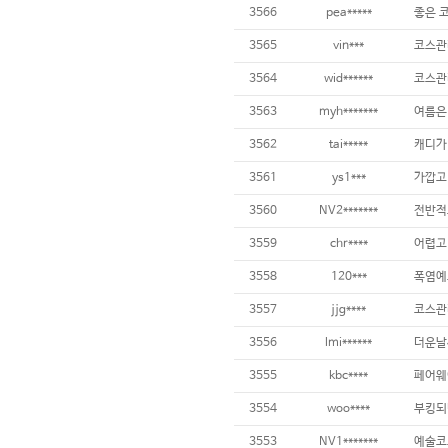
3566
pea*****
3565
vin***
3564
wid******
코스관리
3563
myh*******
3562
tai*****
3561
ys1***
3560
NV2*******
3559
chr****
어렵고 
3558
120***
3557
jjg****
3556
lmi******
3555
kbc****
3554
woo****
부킹되
3553
NV1*******