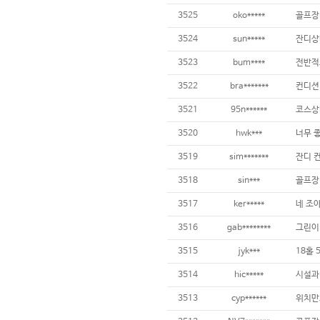
3525
oko*****
3524
sun*****
잔디상
3523
bum****
3522
bra*******
3521
95n******
3520
hwk***
3519
sim*******
잔디 컨
3518
sin***
3517
ker*****
네 조
3516
gab********
그린이 
3515
jyk***
3514
hic*****
3513
cyp******