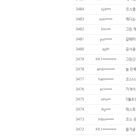
3484
sjd***
코스좋구
3483
sss*****
3482
lim***
3481
yun****
3480
epf*
3479
KK1*********
3478
amb*******
늘 만
3477
han******
3476
eri*****
가격이 
3475
who**
3474
lky***
3473
mbw*****
3472
KK1*********