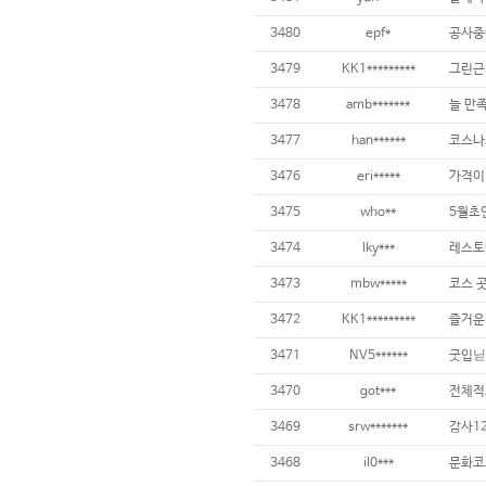
3480
epf*
3479
KK1*********
3478
amb*******
늘 만
3477
han******
3476
eri*****
가격이 
3475
who**
3474
lky***
3473
mbw*****
3472
KK1*********
3471
NV5******
굿입닏
3470
got***
전체적
3469
srw*******
감사12
3468
il0***