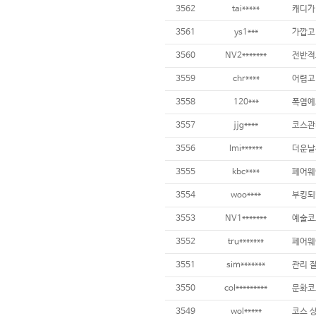
3562
tai*****
3561
ys1***
3560
NV2*******
3559
chr****
어렵고 
3558
120***
3557
jjg****
3556
lmi******
3555
kbc****
3554
woo****
부킹되
3553
NV1*******
3552
tru*******
3551
sim*******
관리 
3550
col*********
3549
wol*****