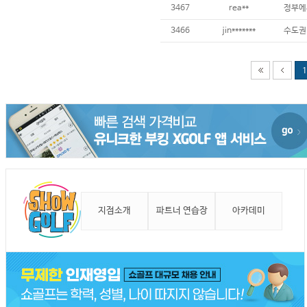
3467
rea**
3466
jin*******
1
지점소개
파트너 연습장
아카데미