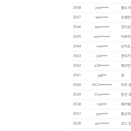
3548
jwe*****
3547
tae*****
3546
san******
3545
sim*******
3544
won***
난이도,
3543
jok****
3542
a30******
3541
ygb**
굳
3540
KK2*********
3539
Chu******
멋진 코
3538
npl***
3537
yes****
3536
ser******
코스 