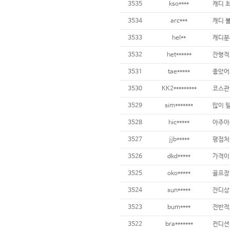
3535
kso****
3534
arc***
3533
hel**
3532
het******
3531
tae*****
3530
KK2*********
3529
sim*******
3528
hic*****
아주아주
3527
jjb*****
평점처럼
3526
dkd*****
3525
oko*****
3524
sun*****
잔디상
3523
bum****
3522
bra*******