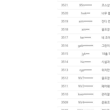
3521
95n******
3520
hwk***
3519
sim*******
잔디 컨
3518
sin***
3517
ker*****
네 조
3516
gab********
그린이 
3515
jyk***
3514
hic*****
3513
cyp******
3512
NV7*******
3511
NV2*******
3510
kwo********
3509
NV4*******