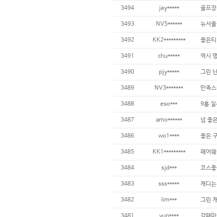
3494
jay*****
3493
NV5******
3492
KK2*********
3491
chu*****
3490
pjy*****
3489
NV3*******
만족스
3488
eso***
9홀 칠
3487
amo******
3486
wo1****
3485
KK1*********
3484
sjd***
코스좋구
3483
sss*****
3482
lim***
3481
yun****