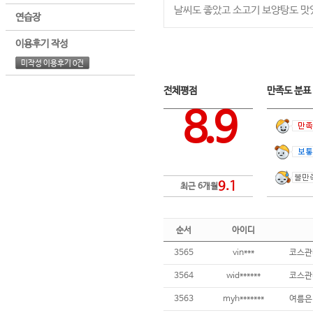
날씨도 좋았고 소고기 보양탕도 맛
연습장
이용후기 작성
미작성 이용후기 0건
전체평점
만족도 분
8.9
9.1
최근 6개월
순서
아이디
3565
vin***
3564
wid******
코스관리
3563
myh*******