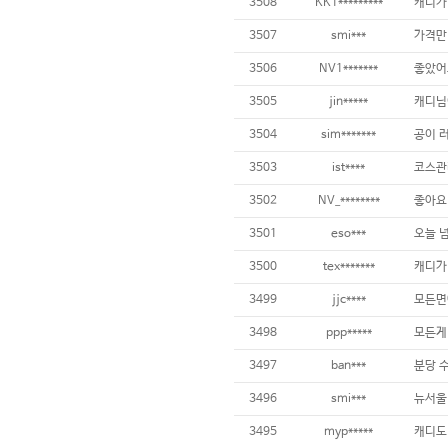
3508
KK1*********
3507
smi***
가격만
3506
NV1*******
3505
jin*****
3504
sim*******
3503
ist****
3502
NV_********
3501
eso***
3500
tex*******
3499
jjc****
3498
ppp*****
3497
ban***
3496
smi***
3495
myp*****