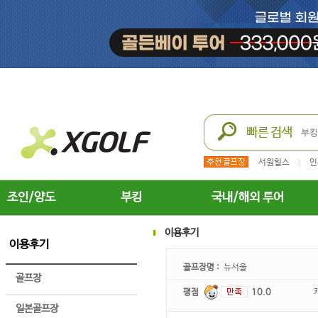
서원힐스
인
조인/양도
부킹
국내/해외 투어
이용후기
이용후기
골프장명 :
뉴서울
골프장
평점
10.0
일본골프장